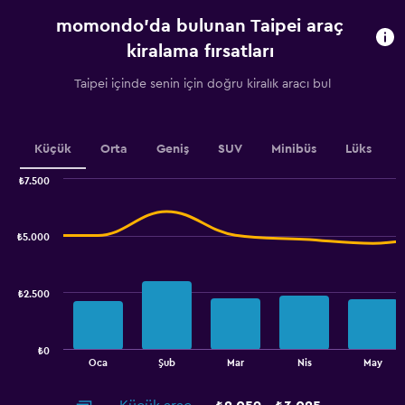
categories.
momondo'da bulunan Taipei araç
The
chart
kiralama fırsatları
has
1
Taipei içinde senin için doğru kiralık aracı bul
Y
axis
displaying
values.
Küçük
Orta
Geniş
SUV
Minibüs
Lüks
Range:
0
₺7.500
Combination
to
Chart
graphic.
chart
2400.
with
₺5.000
2
data
series.
₺2.500
The
chart
has
₺0
1
End
Oca
Şub
Mar
Nis
May
of
X
interactive
axis
chart