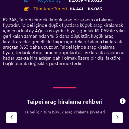
Küçük araç
₺2.059 - ₺3.025
displaying
categories.
Tüm Araç Türleri
₺4.441 - ₺6.063
Range:
14
₺2.345, Taipei içindeki küçük araç bir aracın ortalama
categories.
fiyatıdır. Taipei içinde düşük fiyatlara küçük araç kiralamak
The
için en ideal ay Ağustos ayıdır. Fiyat, günlük ₺2.059 ile yılın
chart
geri kalan zamanından %13 daha düşüktür. küçük araç
has
kiralık araçlar genellikle Taipei içindeki ortalama bir kiralık
1
araçtan %53 daha ucuzdur. Taipei içinde araç kiralama
Y
fiyatı, tedarik etme, aracın popülaritesi ve kiralık aracını ne
axis
kadar uzakta kiraladığın dahil olmak üzere bir dizi faktöre
displaying
bağlı olarak değişiklik göstermektedir.
values.
Range:
0
to
7500.
Taipei araç kiralama rehberi
Taipei için tüm büyük araç kiralama şirketleri