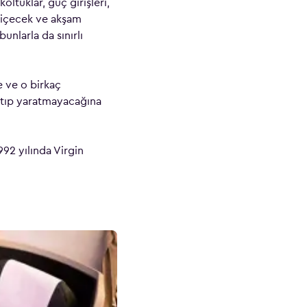
oltuklar, güç girişleri,
e içecek ve akşam
nlarla da sınırlı
e ve o birkaç
ratıp yaratmayacağına
92 yılında Virgin