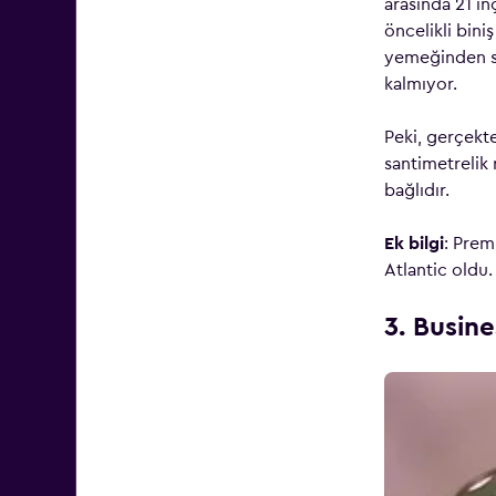
arasında 21 in
öncelikli bini
yemeğinden son
kalmıyor.
Peki, gerçekt
santimetrelik
bağlıdır.
Ek bilgi
: Prem
Atlantic oldu.
3. Busine