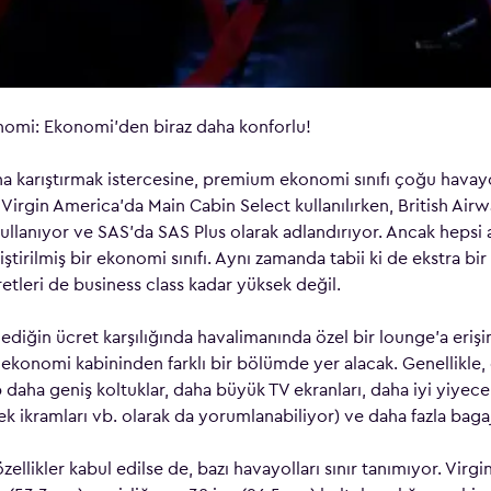
omi: Ekonomi’den biraz daha konforlu!
aha karıştırmak istercesine, premium ekonomi sınıfı çoğu havayo
. Virgin America’da Main Cabin Select kullanılırken, British Air
kullanıyor ve SAS’da SAS Plus olarak adlandırıyor. Ancak hepsi 
iştirilmiş bir ekonomi sınıfı. Aynı zamanda tabii ki de ekstra bir
retleri de business class kadar yüksek değil.
ediğin ücret karşılığında havalimanında özel bir lounge’a eriş
 ekonomi kabininden farklı bir bölümde yer alacak. Genellikle, 
p daha geniş koltuklar, daha büyük TV ekranları, daha iyi yiyec
 ikramları vb. olarak da yorumlanabiliyor) ve daha fazla bagaj
zellikler kabul edilse de, bazı havayolları sınır tanımıyor. Virgi