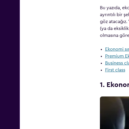
Bu yazıda, eko
ayrıntılı bir 
göz atacağız. 
(ya da eksikli
olmasına göre 
Ekonomi sın
Premium Ek
Business cl
First class
1. Ekonom