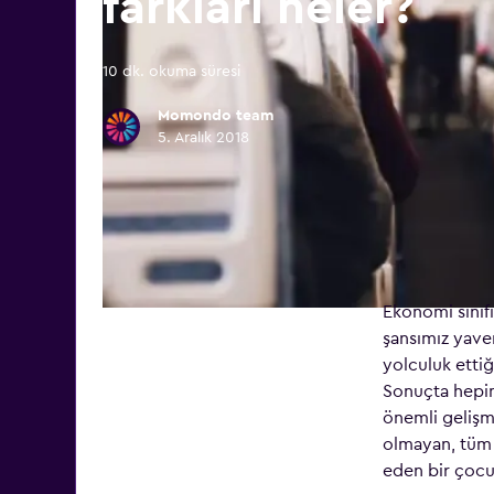
farkları neler?
10 dk. okuma süresi
Momondo team
5. Aralık 2018
Ekonomi sınıf
şansımız yave
yolculuk ettiğ
Sonuçta hepim
önemli gelişme
olmayan, tüm k
eden bir çocu