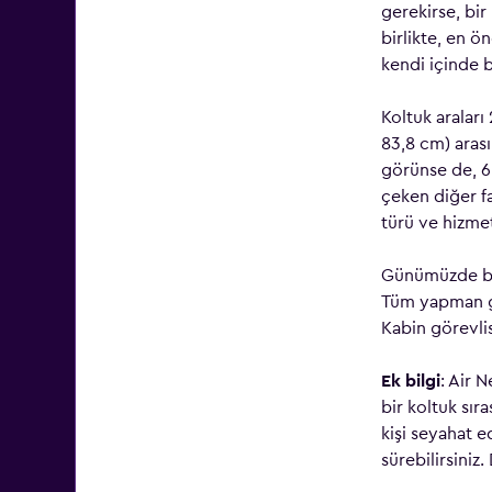
gerekirse, bir
birlikte, en ö
kendi içinde ba
Koltuk araları 
83,8 cm) arası
görünse de, 6 
çeken diğer fa
türü ve hizmet 
Günümüzde baz
Tüm yapman ge
Kabin görevlis
Ek bilgi
: Air 
bir koltuk sır
kişi seyahat e
sürebilirsiniz.