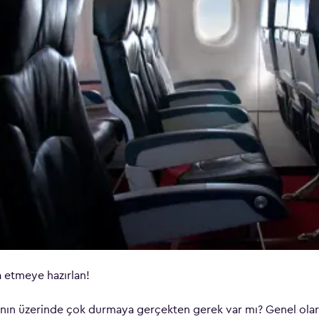
a etmeye hazırlan!
ının üzerinde çok durmaya gerçekten gerek var mı? Genel ol