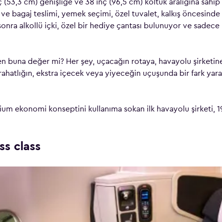
ç (53,3 cm) genişliğe ve 38 inç (96,5 cm) koltuk aralığına sahip k
ş ve bagaj teslimi, yemek seçimi, özel tuvalet, kalkış öncesind
ra alkollü içki, özel bir hediye çantası bulunuyor ve sadece bu
en buna değer mi? Her şey, uçacağın rotaya, havayolu şirketin
 rahatlığın, ekstra içecek veya yiyeceğin uçuşunda bir fark ya
ium ekonomi konseptini kullanıma sokan ilk havayolu şirketi, 19
ss class