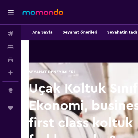
Ana Sayfa
Seyahat önerileri
Seyahatin tadı
Uçak Bileti
Konaklama
Kiralık Araç
SEYAHAT DENEYIMLERI
AI ile Planla
Uçak Koltuk Sınıfl
Explore
Ekonomi, busines
Trips
first class koltuk