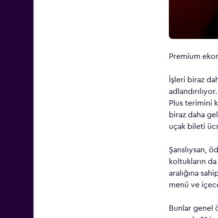
Premium ekon
İşleri biraz d
adlandırılıyor
Plus terimini 
biraz daha gel
uçak bileti üc
Şanslıysan, öd
koltukların da
aralığına sahi
menü ve içecek
Bunlar genel ö