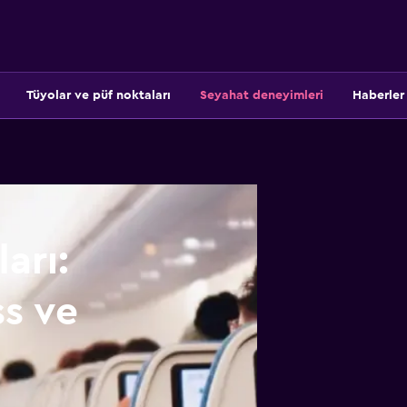
Tüyolar ve püf noktaları
Seyahat deneyimleri
Haberler
arı:
s ve