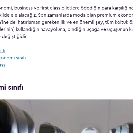
nomi, business ve first class biletlere ödediğin para karşılığınd
şekilde ele alacağız. Son zamanlarda moda olan premium ekonomi
Yine de, hatırlaman gereken ilk ve en önemli şey, tüm koltuk öze
klerinin) kullandığın havayoluna, bindiğin uçağa ve uçuşunun k
değiştiğidir.
ıfı
onomi sınıfı
ass
i sınıfı