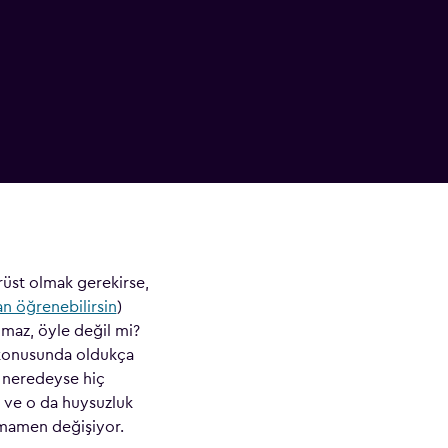
üst olmak gerekirse,
an öğrenebilirsin
)
lmaz, öyle değil mi?
 konusunda oldukça
i neredeyse hiç
n ve o da huysuzluk
amamen değişiyor.