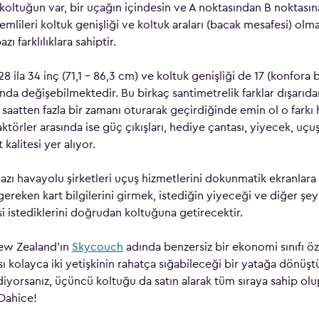
 koltuğun var, bir uçağın içindesin ve A noktasından B noktası
nemlileri koltuk genişliği ve koltuk araları (bacak mesafesi) olm
zı farklılıklara sahiptir.
28 ila 34 inç (71,1 – 86,3 cm) ve koltuk genişliği de 17 (konfora ba
nda değişebilmektedir. Bu birkaç santimetrelik farklar dışarıd
saatten fazla bir zamanı oturarak geçirdiğinde emin ol o farkı 
ktörler arasında ise güç çıkışları, hediye çantası, yiyecek, uçu
kalitesi yer alıyor.
ı havayolu şirketleri uçuş hizmetlerini dokunmatik ekranlara 
reken kart bilgilerini girmek, istediğin yiyeceği ve diğer şey
i istediklerini doğrudan koltuğuna getirecektir.
New Zealand’ın
Skycouch
adında benzersiz bir ekonomi sınıfı öz
ası kolayca iki yetişkinin rahatça sığabileceği bir yatağa dönüşt
diyorsanız, üçüncü koltuğu da satın alarak tüm sıraya sahip olup
 Dahice!