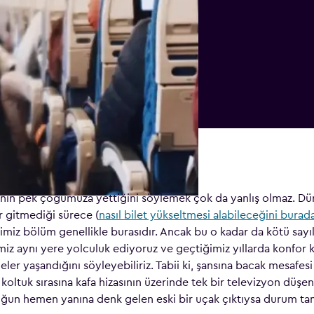
ının pek çoğumuza yettiğini söylemek çok da yanlış olmaz. Dür
r gitmediği sürece (
nasıl bilet yükseltmesi alabileceğini burad
imiz bölüm genellikle burasıdır. Ancak bu o kadar da kötü sayı
iz aynı yere yolculuk ediyoruz ve geçtiğimiz yıllarda konfor
ler yaşandığını söyleyebiliriz. Tabii ki, şansına bacak mesafes
oltuk sırasına kafa hizasının üzerinde tek bir televizyon düşe
ğun hemen yanına denk gelen eski bir uçak çıktıysa durum t