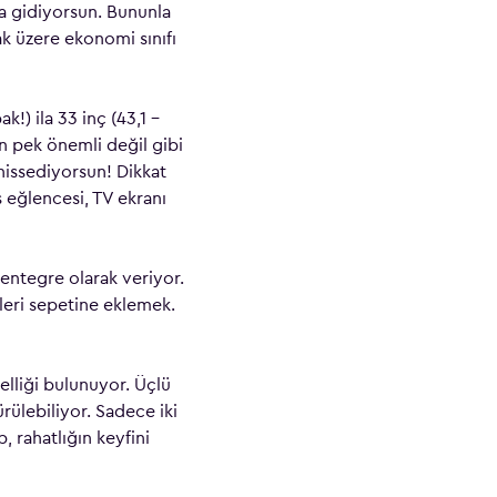
na gidiyorsun. Bununla
ak üzere ekonomi sınıfı
k!) ila 33 inç (43,1 –
an pek önemli değil gibi
hissediyorsun! Dikkat
ş eğlencesi, TV ekranı
entegre olarak veriyor.
leri sepetine eklemek.
elliği bulunuyor. Üçlü
ürülebiliyor. Sadece iki
, rahatlığın keyfini