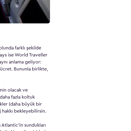
lunda farklı şekilde
ways ise World Traveller
aynı anlama geliyor:
 ücret. Bununla birlikte,
imin olacak ve
daha fazla koltuk
ekler (daha büyük bir
 hakkı bekleyebilirsin.
n Atlantic’in sundukları