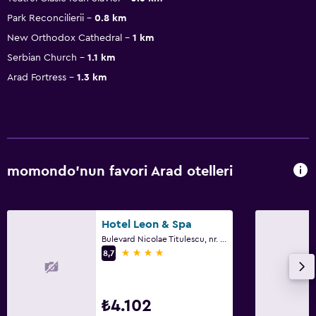
Park Reconcilierii
0.8 km
New Orthodox Cathedral
1 km
Serbian Church
1.1 km
Arad Fortress
1.3 km
momondo'nun favori Arad otelleri
Hotel Leon & Spa
Bulevard Nicolae Titulescu, nr. 5, Arad
4 yıldız
8,7
₺4.102