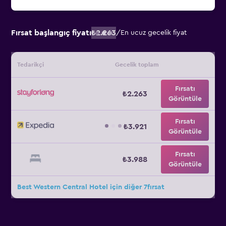
Fırsat başlangıç fiyatı
₺2.263
/
En ucuz gecelik fiyat
Tedarikçi
Gecelik toplam
Fırsatı
₺2.263
Görüntüle
Fırsatı
₺3.921
Görüntüle
Fırsatı
₺3.988
Görüntüle
Best Western Central Hotel için diğer 7fırsat