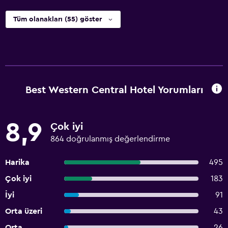
Tüm olanakları (55) göster
Best Western Central Hotel Yorumları
8,9
Çok iyi
864 doğrulanmış değerlendirme
Harika
495
Çok iyi
183
İyi
91
Orta üzeri
43
Orta
26