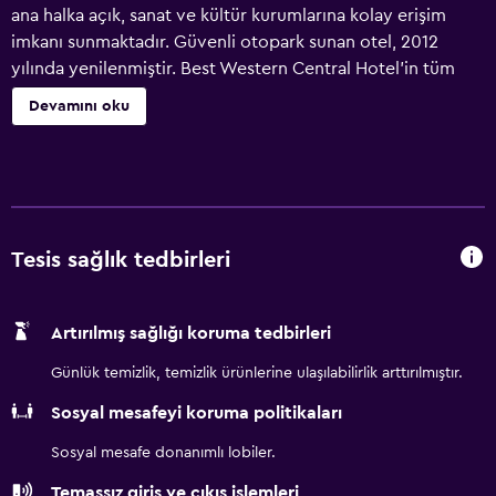
ana halka açık, sanat ve kültür kurumlarına kolay erişim
imkanı sunmaktadır. Güvenli otopark sunan otel, 2012
yılında yenilenmiştir. Best Western Central Hotel'in tüm
odaları klimalıdır ve ücretsiz kablosuz internet erişimi
Devamını oku
sunmaktadır. Açık büfe kahvaltı oda fiyatına dahildir.
Tesis sağlık tedbirleri
Artırılmış sağlığı koruma tedbirleri
Günlük temizlik, temizlik ürünlerine ulaşılabilirlik arttırılmıştır.
Sosyal mesafeyi koruma politikaları
Sosyal mesafe donanımlı lobiler.
Temassız giriş ve çıkış işlemleri