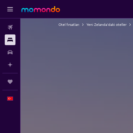
Otel fırsatları
Yeni Zelanda'daki oteller
Uçak Bileti
Konaklama
Kiralık Araç
AI ile Planla
Trips
Türkçe