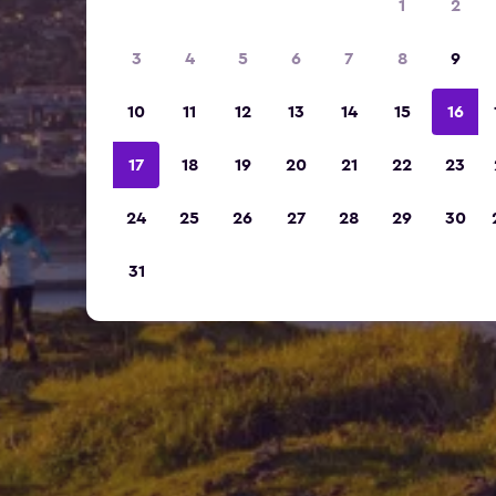
1
2
3
4
5
6
7
8
9
10
11
12
13
14
15
16
17
18
19
20
21
22
23
24
25
26
27
28
29
30
31