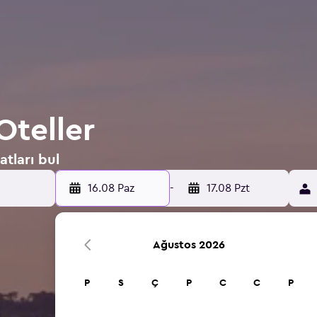
Oteller
tları bul
16.08 Paz
-
17.08 Pzt
Ağustos 2026
P
S
Ç
P
C
C
P