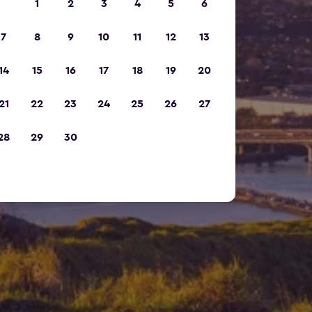
1
2
3
4
5
6
7
8
9
10
11
12
13
14
15
16
17
18
19
20
21
22
23
24
25
26
27
28
29
30