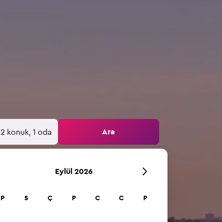
Ara
2 konuk, 1 oda
Eylül 2026
P
S
Ç
P
C
C
P