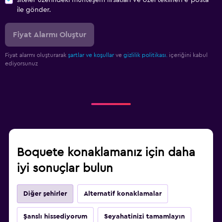
ile gönder.
Fiyat Alarmı Oluştur
Fiyat alarmı oluşturarak
şartlar ve koşullar
ve
gizlilik politikası.
içeriğini kabul
ediyorsunuz
Boquete konaklamanız için daha
iyi sonuçlar bulun
Diğer şehirler
Alternatif konaklamalar
Şanslı hissediyorum
Seyahatinizi tamamlayın