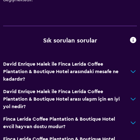
Aile odaları
Şömine
Oturma alanı
Bahçe manzaralı
Sık sorulan sorular
Ahşap veya parke yer döşemesi
Çekyat
Dağ manzaralı
David Enrique Malek ile Finca Lerida Coffee
Plantation & Boutique Hotel arasındaki mesafe ne
Hizmetler ve kolaylıklar
kadardır?
Emanet kasası
David Enrique Malek ile Finca Lerida Coffee
Toplantı/Resmi Yemek
Plantation & Boutique Hotel arası ulaşım için en iyi
yol nedir?
Oda servisi
Tur danışma
Finca Lerida Coffee Plantation & Boutique Hotel
evcil hayvan dostu mudur?
Anahtar erişimi
Hızlı çıkış
Finca Lerida Coffee Plantation & Boutique Hotel,