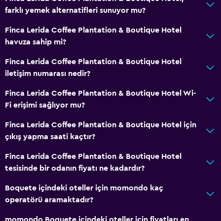
farklı yemek alternatifleri sunuyor mu?
24 saat resepsiyon
Finca Lerida Coffee Plantation & Boutique Hotel
Erişilebilirlik ve uygunluk
havuza sahip mi?
Birimin tamamı zemin katta
Finca Lerida Coffee Plantation & Boutique Hotel
Evcil hayvan istek üzerine kabul edilir. Ek ücret talep
iletişim numarası nedir?
edilebilir.
Finca Lerida Coffee Plantation & Boutique Hotel Wi-
Sigara içilmez
Fi erişimi sağlıyor mu?
Tüysüz yastık
Finca Lerida Coffee Plantation & Boutique Hotel için
Özel giriş
çıkış yapma saati kaçtır?
Finca Lerida Coffee Plantation & Boutique Hotel
Sağlık ve güvenlik
tesisinde bir odanın fiyatı ne kadardır?
Günlük oda hizmetleri
Boquete içindeki oteller için momondo kaç
Ortak alanlarda CCTV
operatörü aramaktadır?
Sineklik
momondo Boquete içindeki oteller için fiyatları en