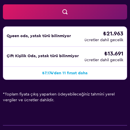
₺21.963
Queen oda, yatak türü bilinmiyor
ücretler dahil gecelik
₺13.691
Çift ​Kişilik Oda, yatak türü bilinmiyor
ücretler dahil gecelik
₺7.174'den 11 fırsat daha
*
Toplam fiyata çıkış yaparken ödeyebileceğiniz tahmini yerel
vergiler ve ücretler dahildir.