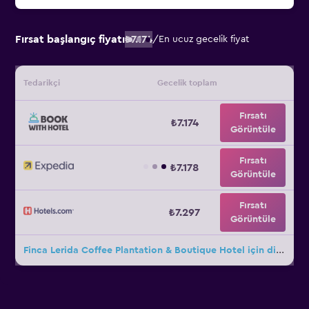
Fırsat başlangıç fiyatı
₺7.174
/
En ucuz gecelik fiyat
Tedarikçi
Gecelik toplam
Fırsatı
₺7.174
Görüntüle
Fırsatı
₺7.178
Görüntüle
Fırsatı
₺7.297
Görüntüle
Finca Lerida Coffee Plantation & Boutique Hotel için diğer 13fırsat