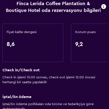
Finca Lerida Coffee Plantation &
Saç kremi
Boutique Hotel oda rezervasyonu bilgileri
Banyo
Duş
Fiyat-kalite dengesi
Konum puanı
Küvet
Spa küveti
8,6
9,2
Saç kurutma makinesi
Tuvalet
Tuvalet kağıdı
Check in/Check out
Hamam
Check-in işlemi 15:00 sonrası, check-out işlemi 12:00 öncesi
Özel banyo
herhangi bir saatte yapılabilir
Genel
İptal/ön ödeme
Cam Kenarı
İptal/ön ödeme politikaları oda türüne ve tedarikçiye göre
değişmektedir.