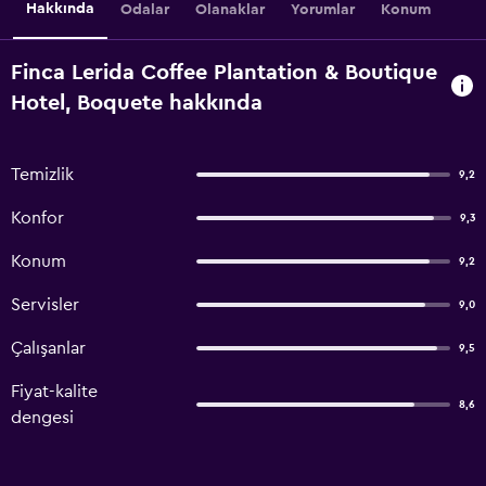
Hakkında
Odalar
Olanaklar
Yorumlar
Konum
Finca Lerida Coffee Plantation & Boutique
Hotel, Boquete hakkında
Temizlik
9,2
Konfor
9,3
Konum
9,2
Servisler
9,0
Çalışanlar
9,5
Fiyat-kalite
8,6
dengesi