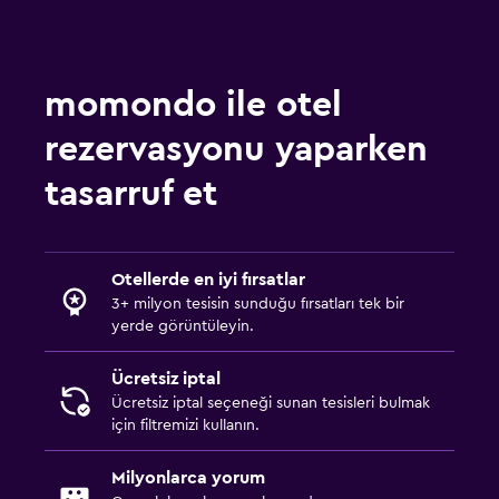
Çocuk menüsü
Oyun alanı
momondo ile otel
Havuz ve spa
rezervasyonu yaparken
Jakuzi
tasarruf et
Dış alan
Bahçe
Otellerde en iyi fırsatlar
3+ milyon tesisin sunduğu fırsatları tek bir
Çamaşırhane
yerde görüntüleyin.
Çamaşır yıkama tesisleri
Ücretsiz iptal
Ücretsiz iptal seçeneği sunan tesisleri bulmak
Çalışma alanı
için filtremizi kullanın.
Çalışma masası
Milyonlarca yorum