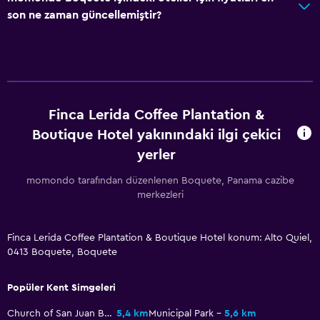
24 saat güvenlik
son ne zaman güncellemiştir?
Kasa
Park ve ulaşım
Sokakta park yeri
Havalimanı servisi
Finca Lerida Coffee Plantation &
Boutique Hotel yakınındaki ilgi çekici
Ücretsiz otopark
yerler
Medya ve eğlence
momondo tarafından düzenlenen Boquete, Panama cazibe
merkezleri
Düz ekran TV
Kablo veya Uydu TV
Finca Lerida Coffee Plantation & Boutique Hotel konum: Alto Quiel,
Televizyon
0413 Boquete, Boquete
Yatak Odası
Popüler Kent Simgeleri
Ekstra uzun yataklar (> 2 metre)
Church of San Juan Bautista
5,4 km
Municipal Park
5,6 km