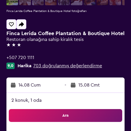
Finca Lerida Coffee Plantation & Boutique Hotel fotoğrafları
Finca Lerida Coffee Plantation & Boutique Hotel
Restoran olanağına sahip kiralık tesis
3 yıldız
+507 720 1111
Harika
703 doğrulanmış değerlendirme
9,0
14.08 Cum
-
15.08 Cmt
2 konuk, 1 oda
Ara