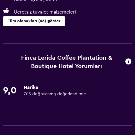
Ücretsiz tuvalet malzemeleri
Tüm olanakları (66) göster
Temel özellikler
Ücretsiz WiFi
Tüm alanlarda Wi-Fi erişimi
Finca Lerida Coffee Plantation &
İnternet
Boutique Hotel Yorumları
Yatak Örtüsü
Havlu
Harika
9,0
Yangın söndürücü
703 doğrulanmış değerlendirme
Ücretsiz tuvalet malzemeleri
Şampuan
Vücut sabunu
Çöp kutusu