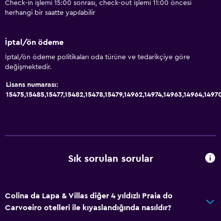
Check-in işlemi 15:00 sonrası, check-out işlemi 11:00 öncesi
herhangi bir saatte yapılabilir
İptal/ön ödeme
İptal/ön ödeme politikaları oda türüne ve tedarikçiye göre
değişmektedir.
Lisans numarası:
15475,15485,15477,15482,15478,15479,14962,14974,14963,14964,149
Sık sorulan sorular
Colina da Lapa & Villas diğer 4 yıldızlı Praia do
Carvoeiro otelleri ile kıyaslandığında nasıldır?