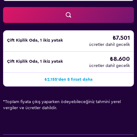
₺7.501
Çift ​Kişilik Oda, 1 ikiz yatak
ücretler dahil gecelik
₺8.600
Çift ​Kişilik Oda, 1 ikiz yatak
ücretler dahil gecelik
₺2.155'den 8 fırsat daha
*
Toplam fiyata çıkış yaparken ödeyebileceğiniz tahmini yerel
vergiler ve ücretler dahildir.