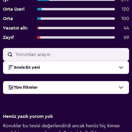
Orta üzeri
120
Orta
100
Vasatın altı
44
Zayıf
69
Sırala
:
En yeni
Tüm filtreler
Henüz yazılı yorum yok
Konuklar bu tesisi değerlendirdi ancak henüz hiç kimse