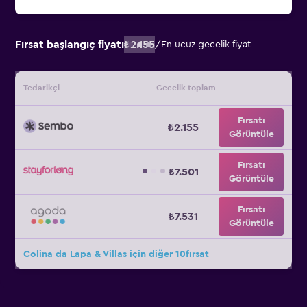
Fırsat başlangıç fiyatı
₺2.155
/
En ucuz gecelik fiyat
Tedarikçi
Gecelik toplam
Fırsatı
₺2.155
Görüntüle
Fırsatı
₺7.501
Görüntüle
Fırsatı
₺7.531
Görüntüle
Colina da Lapa & Villas için diğer 10fırsat