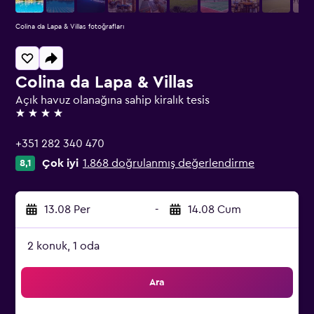
Colina da Lapa & Villas fotoğrafları
Colina da Lapa & Villas
Açık havuz olanağına sahip kiralık tesis
4 yıldız
+351 282 340 470
Çok iyi
1.868 doğrulanmış değerlendirme
8,1
13.08 Per
-
14.08 Cum
2 konuk, 1 oda
Ara