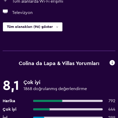
Tüm alanlarda Wi-Fi erişimi
Televizyon
Tüm olanakları (96) göster
Colina da Lapa & Villas Yorumları
8,1
Çok iyi
1868 doğrulanmış değerlendirme
Harika
792
Çok iyi
444
İyi
299