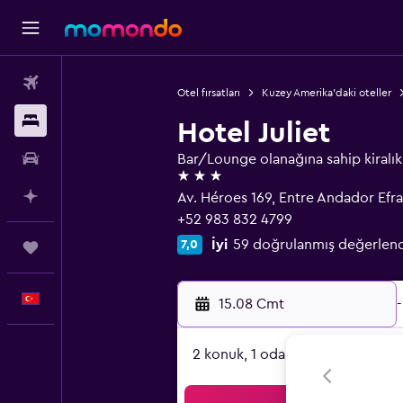
Uçak Bileti
Otel fırsatları
Kuzey Amerika'daki oteller
Konaklama
Hotel Juliet
Kiralık Araç
Bar/Lounge olanağına sahip kiralık 
3 yıldız
AI ile Planla
Av. Héroes 169, Entre Andador Efr
+52 983 832 4799
İyi
59 doğrulanmış değerlen
7,0
Trips
Türkçe
15.08 Cmt
-
2 konuk, 1 oda