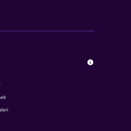
V
mek
leri