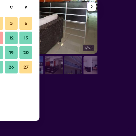
C
P
5
6
12
13
1/25
Dış görünüm
19
20
26
27