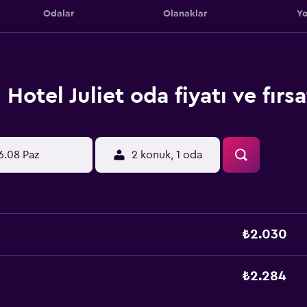
Odalar
Olanaklar
Yo
Hotel Juliet oda fiyatı ve fırsa
6.08 Paz
2 konuk, 1 oda
₺2.030
₺2.284