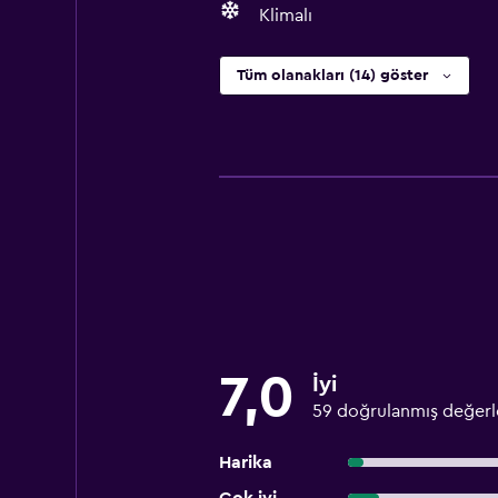
Klimalı
Tüm olanakları (14) göster
7,0
İyi
59 doğrulanmış değer
Harika