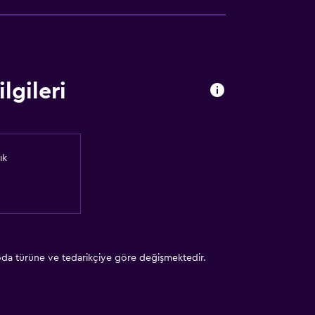
lgileri
ık
 oda türüne ve tedarikçiye göre değişmektedir.