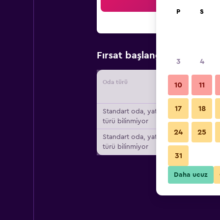
Ar
P
S
₺2.0
Fırsat başlangıç fiyatı
3
4
Oda türü
Tedarikç
10
11
17
18
Standart oda, yatak
türü bilinmiyor
24
25
Standart oda, yatak
türü bilinmiyor
31
Daha ucuz