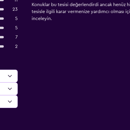
11
Konuklar bu tesisi değerlendirdi ancak henüz h
23
tesisle ilgili karar vermenize yardımcı olması i
5
inceleyin.
5
7
2