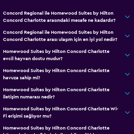
Bağlantılı oda(lar) mevcuttur
Concord Regional ile Homewood Suites by Hilton
Telefon
Concord Charlotte arasındaki mesafe ne kadardır?
Gizlilik perdesi
Concord Regional ile Homewood Suites by Hilton
Depo
Concord Charlotte arası ulaşım için en iyi yol nedir?
Hizmetler ve kolaylıklar
Homewood Suites by Hilton Concord Charlotte
evcil hayvan dostu mudur?
Konferans odaları
İş merkezi
Homewood Suites by Hilton Concord Charlotte
havuza sahip mi?
Emanet kasası
Hızlı çıkış
Homewood Suites by Hilton Concord Charlotte
iletişim numarası nedir?
24 saat resepsiyon
Homewood Suites by Hilton Concord Charlotte Wi-
Çamaşırhane
Fi erişimi sağlıyor mu?
Çamaşır yıkama tesisleri
Homewood Suites by Hilton Concord Charlotte