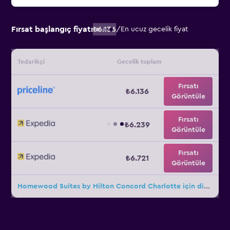
Fırsat başlangıç fiyatı
₺6.136
/
En ucuz gecelik fiyat
Tedarikçi
Gecelik toplam
Fırsatı
₺6.136
Görüntüle
Fırsatı
₺6.239
Görüntüle
Fırsatı
₺6.721
Görüntüle
Homewood Suites by Hilton Concord Charlotte için diğer 32fırsat