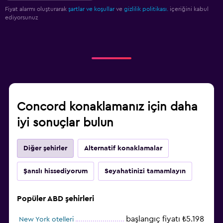
Fiyat alarmı oluşturarak
şartlar ve koşullar
ve
gizlilik politikası.
içeriğini kabul
ediyorsunuz
Concord konaklamanız için daha
iyi sonuçlar bulun
Diğer şehirler
Alternatif konaklamalar
Şanslı hissediyorum
Seyahatinizi tamamlayın
Popüler ABD şehirleri
başlangıç fiyatı ₺5.198
New York otelleri