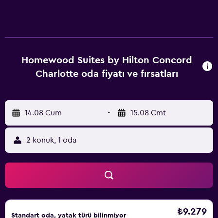
Homewood Suites by Hilton Concord
Charlotte oda fiyatı ve fırsatları
14.08 Cum
-
15.08 Cmt
2 konuk, 1 oda
₺9.279
Standart oda, yatak türü bilinmiyor