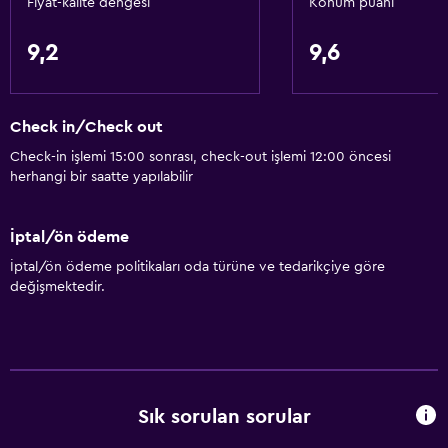
Fiyat-kalite dengesi
Konum puanı
Isıtma
Klimalı
9,2
9,6
Erişilebilirlik ve uygunluk
Check in/Check out
Evcil hayvan istek üzerine kabul edilir. Ek ücret talep
edilebilir.
Check-in işlemi 15:00 sonrası, check-out işlemi 12:00 öncesi
herhangi bir saatte yapılabilir
Artırılmış erişilebilirlik
Asansör
İptal/ön ödeme
Hipoalerjenik yastık
İptal/ön ödeme politikaları oda türüne ve tedarikçiye göre
Sigara içilmez
değişmektedir.
Özel Sigara İçilir Alan
Genel
Aile odaları
Sık sorulan sorular
Oturma alanı