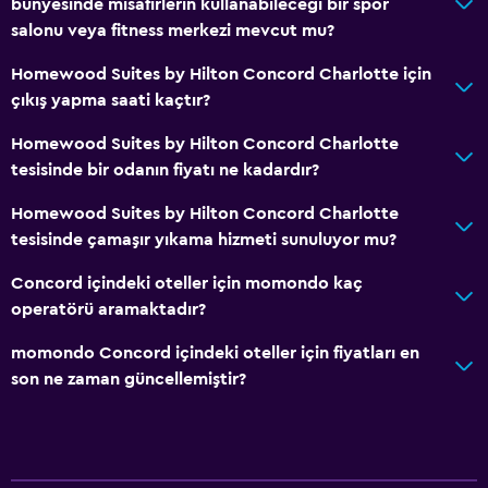
Çamaşırhane
bünyesinde misafirlerin kullanabileceği bir spor
salonu veya fitness merkezi mevcut mu?
Ütü ve ütü masası
Homewood Suites by Hilton Concord Charlotte için
Sağlık ve güvenlik
çıkış yapma saati kaçtır?
Günlük oda hizmetleri
Homewood Suites by Hilton Concord Charlotte
İlk yardım seti
tesisinde bir odanın fiyatı ne kadardır?
Kasa
Homewood Suites by Hilton Concord Charlotte
tesisinde çamaşır yıkama hizmeti sunuluyor mu?
Medya ve eğlence
Concord içindeki oteller için momondo kaç
Düz ekran TV
operatörü aramaktadır?
Televizyon
momondo Concord içindeki oteller için fiyatları en
son ne zaman güncellemiştir?
Banyo
Duş
Saç kurutma makinesi