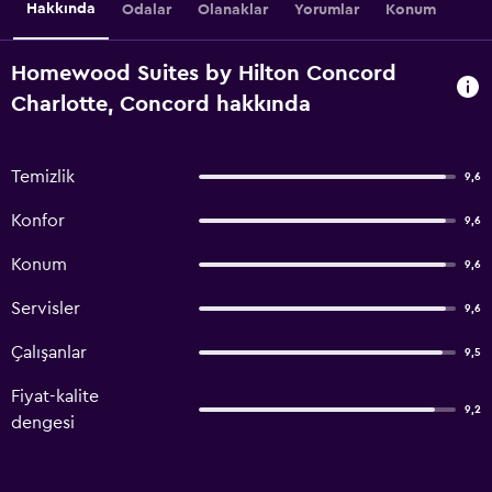
Hakkında
Odalar
Olanaklar
Yorumlar
Konum
Homewood Suites by Hilton Concord
Charlotte, Concord hakkında
Temizlik
9,6
Konfor
9,6
Konum
9,6
Servisler
9,6
Çalışanlar
9,5
Fiyat-kalite
9,2
dengesi