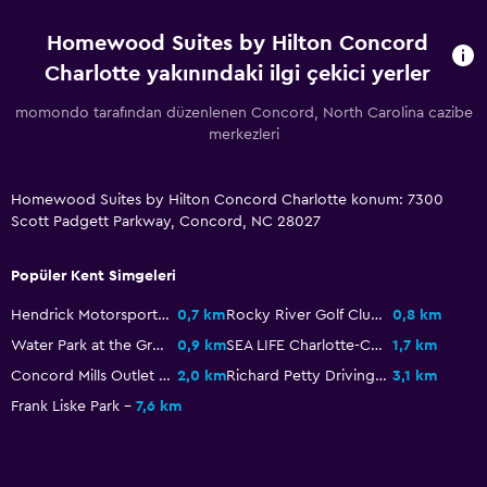
Dış alan
Homewood Suites by Hilton Concord
Charlotte yakınındaki ilgi çekici yerler
Plaj sandalyesi
Mangal
momondo tarafından düzenlenen Concord, North Carolina cazibe
merkezleri
Yatak Odası
Homewood Suites by Hilton Concord Charlotte konum: 7300
Kuş tüyü yastık
Scott Padgett Parkway, Concord, NC 28027
Çekyat
Popüler Kent Simgeleri
Restoranlar
Hendrick Motorsports Complex
0,7 km
Rocky River Golf Club
0,8 km
Market alışverişi teslimatı
Water Park at the Great Wolf Lodge
0,9 km
SEA LIFE Charlotte-Concord Aquarium
1,7 km
Konaklama birimlerine yiyecek servisi yapılabilir
Concord Mills Outlet Mall
2,0 km
Richard Petty Driving Experience
3,1 km
Frank Liske Park
7,6 km
Çalışma alanı
Çalışma masası