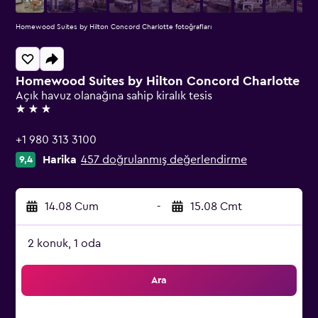
Homewood Suites by Hilton Concord Charlotte fotoğrafları
Homewood Suites by Hilton Concord Charlotte
Açık havuz olanağına sahip kiralık tesis
3 yıldız
+1 980 313 3100
Harika
457 doğrulanmış değerlendirme
9,4
14.08 Cum
-
15.08 Cmt
2 konuk, 1 oda
Ara