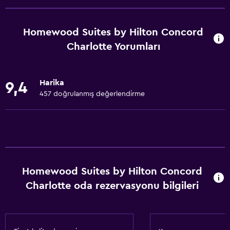
Bulaşık makinesi
Mikrodalga
Homewood Suites by Hilton Concord
Set üstü ocak
Charlotte Yorumları
Çay/kahve makinesi
Buzdolabı
Harika
9,4
Kahve makinesi
457 doğrulanmış değerlendirme
Mutfak
Temel özellikler
Ücretsiz WiFi
Tüm alanlarda Wi-Fi erişimi
Homewood Suites by Hilton Concord
Charlotte oda rezervasyonu bilgileri
İnternet
Vantilatör
Ücretsiz tuvalet malzemeleri