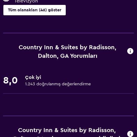
Televizyon
Tüm olanakları (46) göster
Genel
Aile odaları
Telefon
Country Inn & Suites by Radisson,
Halı kaplı
Dalton, GA Yorumları
Oturma alanı
Bağlantılı oda(lar) mevcuttur
Çok iyi
8,0
Çekyat
1.243 doğrulanmış değerlendirme
Temel özellikler
Ücretsiz WiFi
Tüm alanlarda Wi-Fi erişimi
İnternet
Country Inn & Suites by Radisson,