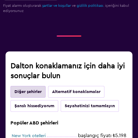
Fiyat alarmı oluşturarak
şartlar ve koşullar
ve
gizlilik politikası.
içeriğini kabul
ediyorsunuz
Dalton konaklamanız için daha iyi
sonuçlar bulun
Diğer şehirler
Alternatif konaklamalar
Şanslı hissediyorum
Seyahatinizi tamamlayın
Popüler ABD şehirleri
başlangıç fiyatı ₺5.198
New York otelleri