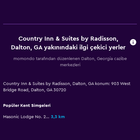
İlk yardım seti
Park ve ulaşım
Havalimanı servisi
Country Inn & Suites by Radisson,
Ücretsiz otopark
Dalton, GA yakınındaki ilgi çekici yerler
momondo tarafından düzenlenen Dalton, Georgia cazibe
Yatak Odası
merkezleri
Çalar saat
Country Inn & Suites by Radisson, Dalton, GA konum: 903 West
Çalışma alanı
Bridge Road, Dalton, GA 30720
Çalışma masası
Popüler Kent Simgeleri
Spor
Masonic Lodge No. 238
3,3 km
Spor salonu