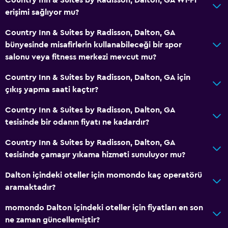
24 saat resepsiyon
erişimi sağlıyor mu?
Erişilebilirlik ve uygunluk
Country Inn & Suites by Radisson, Dalton, GA
bünyesinde misafirlerin kullanabileceği bir spor
Artırılmış erişilebilirlik
salonu veya fitness merkezi mevcut mu?
Asansör
Country Inn & Suites by Radisson, Dalton, GA için
Özel Sigara İçilir Alan
çıkış yapma saati kaçtır?
Çamaşırhane
Country Inn & Suites by Radisson, Dalton, GA
tesisinde bir odanın fiyatı ne kadardır?
Çamaşır yıkama tesisleri
Çamaşırhane
Country Inn & Suites by Radisson, Dalton, GA
tesisinde çamaşır yıkama hizmeti sunuluyor mu?
Ütü ve ütü masası
Dalton içindeki oteller için momondo kaç operatörü
Sağlık ve güvenlik
aramaktadır?
Günlük oda hizmetleri
momondo Dalton içindeki oteller için fiyatları en son
Kasa
ne zaman güncellemiştir?