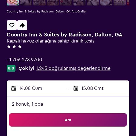
Country Inn & Suites by Radisson, Dalton, GA fotoğrafları
Country Inn & Suites by Radisson, Dalton, GA
Kapalı havuz olanağına sahip kiralık tesis
3 yıldız
+1 706 278 9700
Çok iyi
1.243 doğrulanmış değerlendirme
8,0
14.08 Cum
-
15.08 Cmt
2 konuk, 1 oda
Ara