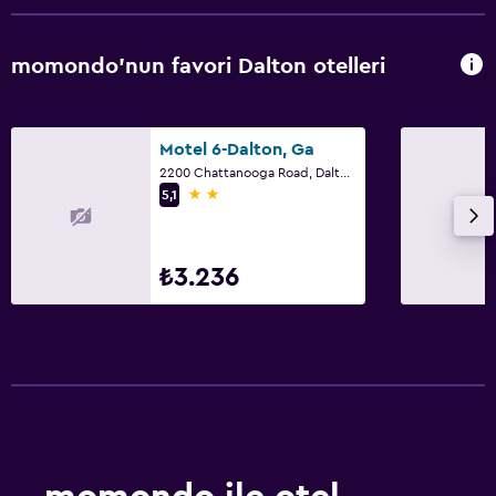
Havuz
Kapalı havuz
momondo'nun favori Dalton otelleri
Motel 6-Dalton, Ga
2200 Chattanooga Road, Dalton, GA
2 yıldız
5,1
₺3.236