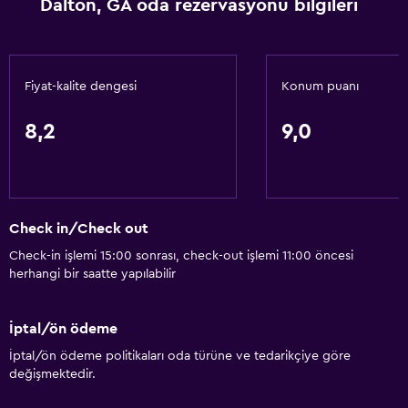
Dalton, GA oda rezervasyonu bilgileri
Klimalı
Ücretsiz tuvalet malzemeleri
Isıtma
Fiyat-kalite dengesi
Konum puanı
Medya ve eğlence
8,2
9,0
Radyo
Kablo veya Uydu TV
Düz ekran TV
Check in/Check out
Kütüphane
Check-in işlemi 15:00 sonrası, check-out işlemi 11:00 öncesi
Televizyon
herhangi bir saatte yapılabilir
Banyo
İptal/ön ödeme
Küvet
İptal/ön ödeme politikaları oda türüne ve tedarikçiye göre
Saç kurutma makinesi
değişmektedir.
Tuvalet