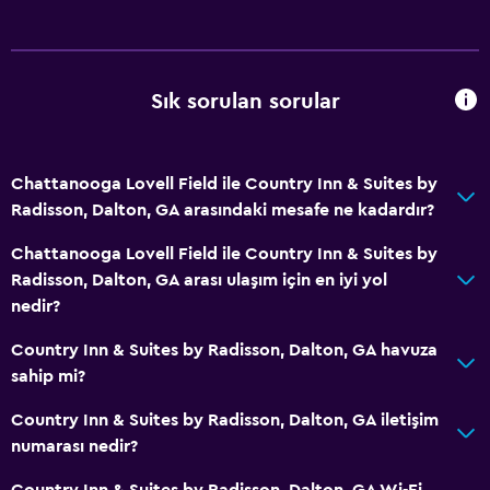
Duş
Özel banyo
Sık sorulan sorular
Restoranlar
Çay/kahve makinesi
Chattanooga Lovell Field ile Country Inn & Suites by
Buzdolabı
Radisson, Dalton, GA arasındaki mesafe ne kadardır?
Konaklama birimlerine yiyecek servisi yapılabilir
Chattanooga Lovell Field ile Country Inn & Suites by
Kahve makinesi
Radisson, Dalton, GA arası ulaşım için en iyi yol
Mikrodalga
nedir?
Country Inn & Suites by Radisson, Dalton, GA havuza
Hizmetler ve kolaylıklar
sahip mi?
İş merkezi
Country Inn & Suites by Radisson, Dalton, GA iletişim
Hızlı çıkış
numarası nedir?
Toplantı/Resmi Yemek
Country Inn & Suites by Radisson, Dalton, GA Wi-Fi