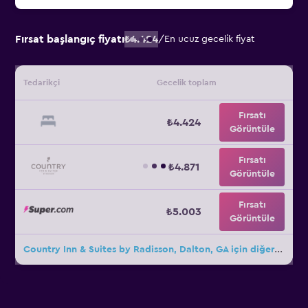
Fırsat başlangıç fiyatı
₺4.424
/
En ucuz gecelik fiyat
Tedarikçi
Gecelik toplam
Fırsatı
₺4.424
Görüntüle
Fırsatı
₺4.871
Görüntüle
Fırsatı
₺5.003
Görüntüle
Country Inn & Suites by Radisson, Dalton, GA için diğer 23fırsat