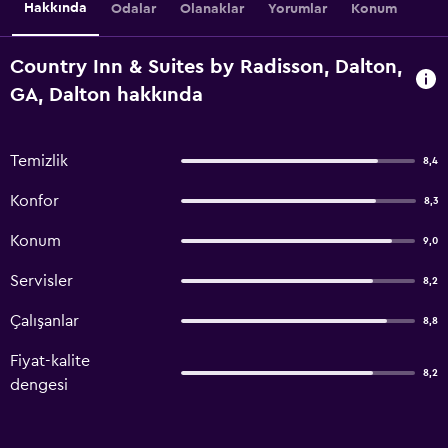
Hakkında
Odalar
Olanaklar
Yorumlar
Konum
Country Inn & Suites by Radisson, Dalton,
GA, Dalton hakkında
Temizlik
8,4
Konfor
8,3
Konum
9,0
Servisler
8,2
Çalışanlar
8,8
Fiyat-kalite
8,2
dengesi