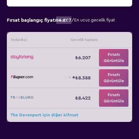
Fırsat başlangıç fiyatı
₺6.207
/
En ucuz gecelik fiyat
Tedarikçi
Gecelik toplam
Fırsatı
₺6.207
Görüntüle
Fırsatı
₺8.388
Görüntüle
Fırsatı
₺8.422
Görüntüle
The Davenport için diğer 41fırsat