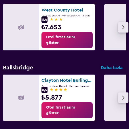
West County Hotel
Lucan Road, Chapelizod, Dublin 20, Ireland, Dublin
3 yıldız
8,4
₺7.653
Otel fırsatlarını
göster
Ballsbridge
Daha fazla
Clayton Hotel Burlington Road
Burlington Road, Upper Leeson Street, Dublin 4, Dublin
4 yıldız
8,5
₺5.877
Otel fırsatlarını
göster