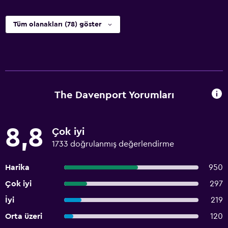
Tüm olanakları (78) göster
The Davenport Yorumları
8,8
Çok iyi
1733 doğrulanmış değerlendirme
Harika
950
Çok iyi
297
İyi
219
Orta üzeri
120