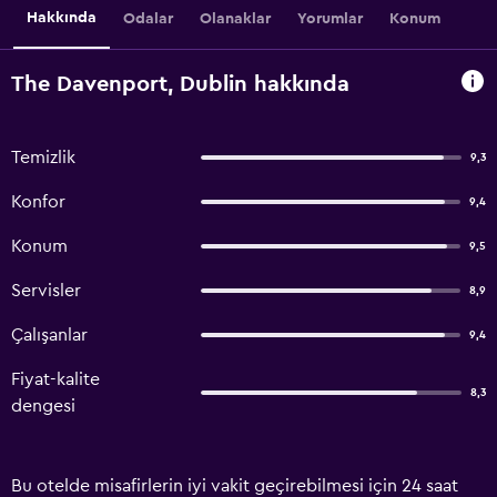
Hakkında
Odalar
Olanaklar
Yorumlar
Konum
The Davenport, Dublin hakkında
Temizlik
9,3
Konfor
9,4
Konum
9,5
Servisler
8,9
Çalışanlar
9,4
Fiyat-kalite
8,3
dengesi
Bu otelde misafirlerin iyi vakit geçirebilmesi için 24 saat