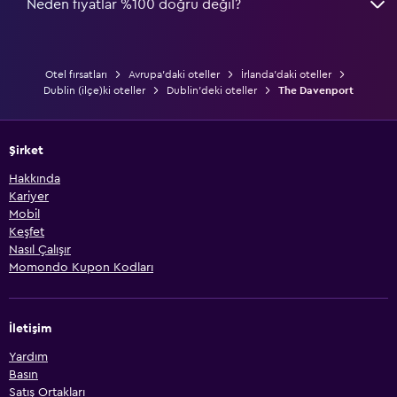
Neden fiyatlar %100 doğru değil?
Otel fırsatları
Avrupa'daki oteller
İrlanda'daki oteller
Dublin (ilçe)ki oteller
Dublin'deki oteller
The Davenport
Şirket
Hakkında
Kariyer
Mobil
Keşfet
Nasıl Çalışır
Momondo Kupon Kodları
İletişim
Yardım
Basın
Satış Ortakları