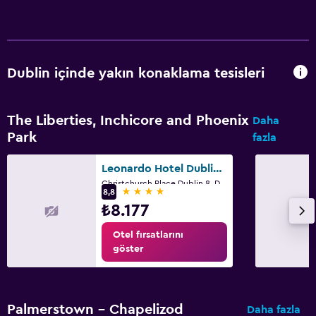
Dublin içinde yakın konaklama tesisleri
The Liberties, Inchicore and Phoenix
Daha
Park
fazla
Leonardo Hotel Dublin Christchurch
Christchurch Place Dublin 8, Dublin
4 yıldız
8,8
₺8.177
Otel fırsatlarını
göster
Palmerstown - Chapelizod
Daha fazla