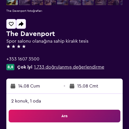
The Davenport fotoğrafları
The Davenport
Spor salonu olanağına sahip kiralık tesis
4 yıldız
+353 1607 3500
Çok iyi
1.733 doğrulanmış değerlendirme
8,8
14.08 Cum
-
15.08 Cmt
2 konuk, 1 oda
Ara