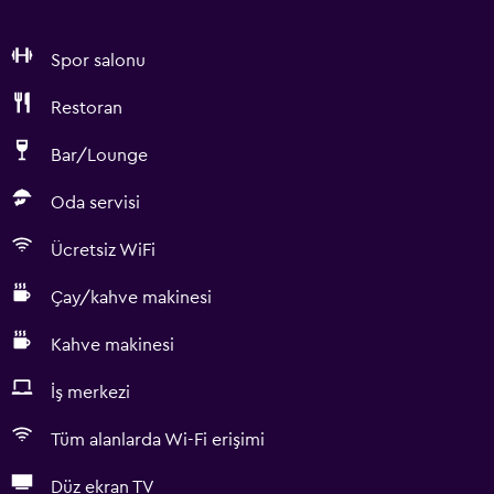
Spor salonu
Restoran
Bar/Lounge
Oda servisi
Ücretsiz WiFi
Çay/kahve makinesi
Kahve makinesi
İş merkezi
Tüm alanlarda Wi-Fi erişimi
Düz ekran TV