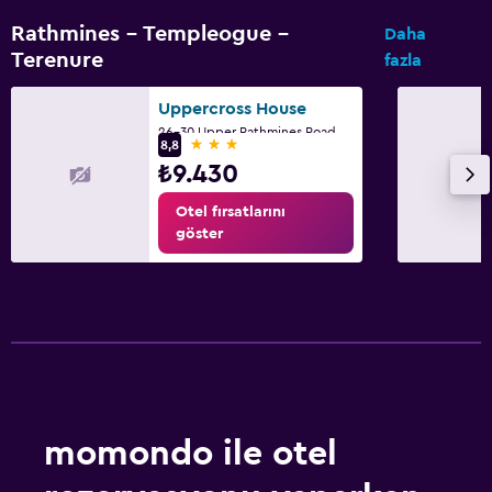
Rathmines - Templeogue -
Daha
Terenure
fazla
Uppercross House
26-30 Upper Rathmines Road, Dublin
3 yıldız
8,8
₺9.430
Otel fırsatlarını
göster
momondo ile otel