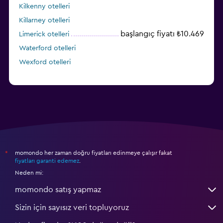
Kilkenny otelleri
Killarney otelleri
başlangıç fiyatı ₺10.469
Limerick otelleri
Waterford otelleri
Wexford otelleri
momondo her zaman doğru fiyatları edinmeye çalışır fakat
*
fiyatları garanti edemez
.
Neden mi:
momondo satış yapmaz
Sizin için sayısız veri topluyoruz