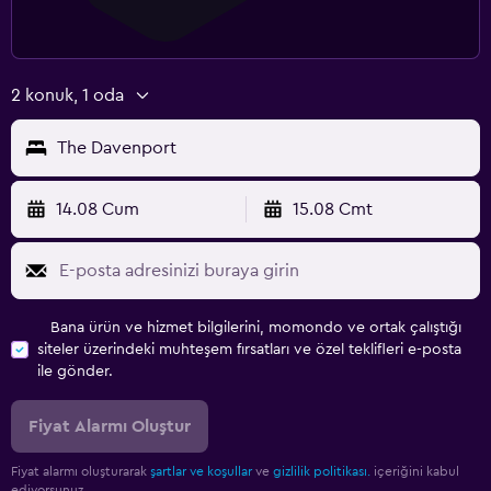
2 konuk, 1 oda
The Davenport
14.08 Cum
15.08 Cmt
Bana ürün ve hizmet bilgilerini, momondo ve ortak çalıştığı
siteler üzerindeki muhteşem fırsatları ve özel teklifleri e-posta
ile gönder.
Fiyat Alarmı Oluştur
Fiyat alarmı oluşturarak
şartlar ve koşullar
ve
gizlilik politikası.
içeriğini kabul
ediyorsunuz