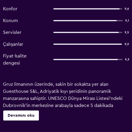
Konfor
9,6
Konum
9,1
Servisler
9,5
Çalışanlar
9,9
Fiyat-kalite
9,3
dengesi
Gruz limanının üzerinde, sakin bir sokakta yer alan
Guesthouse S&L, Adriyatik kıyı şeridinin panoramik
manzarasına sahiptir. UNESCO Dünya Mirası Listesi'ndeki
Dubrovnik'in merkezine arabayla sadece 5 dakikada
ulaşılabilir. S&L'nin tüm odalarında klima, oturma alanı ve
Devamını oku
parke zeminler vardır. Bazı odalar plaj ve deniz
manzaralıdır. Tüm odalar özel banyoludur. Guesthouse