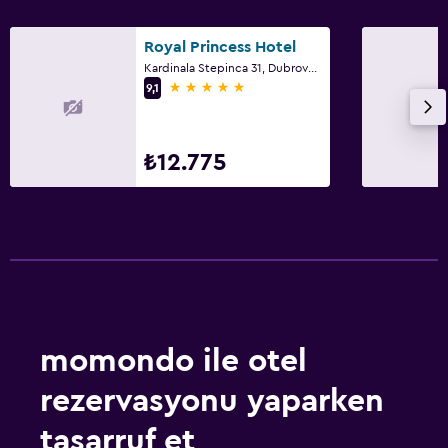
Royal Princess Hotel
Kardinala Stepinca 31, Dubrovnik
5 yıldız
9,1
₺12.775
momondo ile otel
rezervasyonu yaparken
tasarruf et