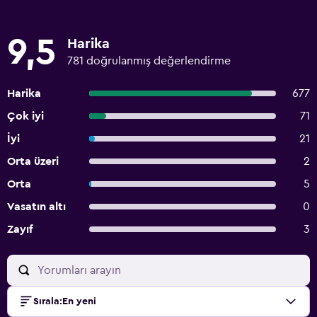
9,5
Harika
781 doğrulanmış değerlendirme
Harika
677
Çok iyi
71
İyi
21
Orta üzeri
2
Orta
5
Vasatın altı
0
Zayıf
3
Sırala
:
En yeni