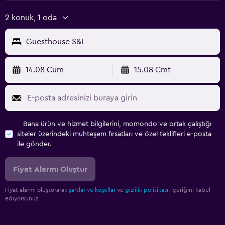
2 konuk, 1 oda
Guesthouse S&L
14.08 Cum
15.08 Cmt
Bana ürün ve hizmet bilgilerini, momondo ve ortak çalıştığı
siteler üzerindeki muhteşem fırsatları ve özel teklifleri e-posta
ile gönder.
Fiyat Alarmı Oluştur
Fiyat alarmı oluşturarak
şartlar ve koşullar
ve
gizlilik politikası.
içeriğini kabul
ediyorsunuz