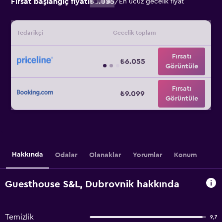
Fırsat başlangıç fiyatı
₺6.055
/
En ucuz gecelik fiyat
Tedarikçi
Gecelik toplam
Fırsatı
₺6.055
Görüntüle
Fırsatı
₺9.099
Görüntüle
Hakkında
Odalar
Olanaklar
Yorumlar
Konum
Guesthouse S&L, Dubrovnik hakkında
Temizlik
9,7