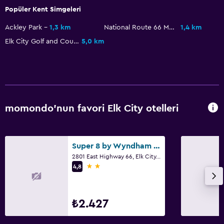
Çalışma alanı
Popüler Kent Simgeleri
Faks/fotokopi
Ackley Park
1,3 km
National Route 66 Museum
1,4 km
Çalışma masası
Elk City Golf and Country Club
5,0 km
Yapılacaklar
Güzellik salonu
Hediyelik eşya mağazası
momondo'nun favori Elk City otelleri
Havuz
Kapalı havuz
Super 8 by Wyndham Elk City
2801 East Highway 66, Elk City, OK
Açık havuz
2 yıldız
4,8
Park ve ulaşım
Ücretsiz otopark
₺2.427