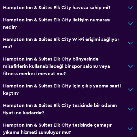
Hampton Inn & Suites Elk City havuza sahip mi?
Radyo
Kablo veya Uydu TV
Hampton Inn & Suites Elk City iletişim numarası
nedir?
Düz ekran TV
Televizyon
Hampton Inn & Suites Elk City Wi-Fi erişimi sağlıyor
mu?
Restoranlar
Hampton Inn & Suites Elk City bünyesinde
Çay/kahve makinesi
misafirlerin kullanabileceği bir spor salonu veya
fitness merkezi mevcut mu?
Buzdolabı
Kahve makinesi
Hampton Inn & Suites Elk City için çıkış yapma saati
kaçtır?
Mikrodalga
Hampton Inn & Suites Elk City tesisinde bir odanın
Çamaşırhane
fiyatı ne kadardır?
Çamaşır yıkama tesisleri
Hampton Inn & Suites Elk City tesisinde çamaşır
Çamaşırhane
yıkama hizmeti sunuluyor mu?