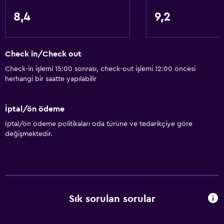
Genel
8,4
9,2
Aile odaları
Telefon
Oturma alanı
Check in/Check out
Gizlilik perdesi
Check-in işlemi 15:00 sonrası, check-out işlemi 12:00 öncesi
herhangi bir saatte yapılabilir
Depo
İptal/ön ödeme
Temel özellikler
İptal/ön ödeme politikaları oda türüne ve tedarikçiye göre
İnternet
değişmektedir.
WiFi
Klimalı
Ücretsiz tuvalet malzemeleri
Isıtma
Sık sorulan sorular
Medya ve eğlence