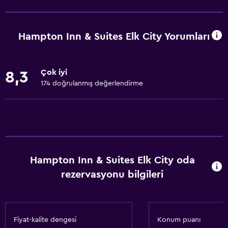
İş merkezi
Uyandırma servisi
Hampton Inn & Suites Elk City Yorumları
Hızlı çıkış
Emanet kasası
Çok iyi
8,3
Toplantı/Resmi Yemek
174 doğrulanmış değerlendirme
24 saat resepsiyon
Erişilebilirlik ve uygunluk
Sigara içilmez
Artırılmış erişilebilirlik
Hampton Inn & Suites Elk City oda
Asansör
rezervasyonu bilgileri
Engelli otoparkı
Özel Sigara İçilir Alan
Fiyat-kalite dengesi
Konum puanı