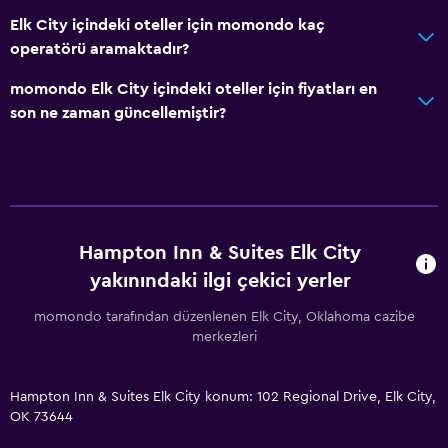
Ütü ve ütü masası
Elk City içindeki oteller için momondo kaç
operatörü aramaktadır?
Sağlık ve güvenlik
momondo Elk City içindeki oteller için fiyatları en
Günlük oda hizmetleri
son ne zaman güncellemiştir?
Kasa
İlk yardım seti
Banyo
Hampton Inn & Suites Elk City
Saç kurutma makinesi
yakınındaki ilgi çekici yerler
Duş
momondo tarafından düzenlenen Elk City, Oklahoma cazibe
merkezleri
Yatak Odası
Çalar saat
Hampton Inn & Suites Elk City konum: 102 Regional Drive, Elk City,
Çekyat
OK 73644