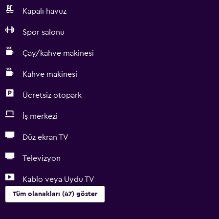
Kapalı havuz
Spor salonu
Çay/kahve makinesi
Kahve makinesi
Ücretsiz otopark
İş merkezi
Düz ekran TV
Televizyon
Kablo veya Uydu TV
Tüm olanakları (47) göster
Hizmetler ve kolaylıklar