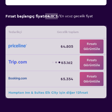
Fırsat başlangıç fiyatı
₺4.805
/
En ucuz gecelik fiyat
Tedarikçi
Gecelik toplam
Fırsatı
₺4.805
Görüntüle
Fırsatı
₺5.162
Görüntüle
Fırsatı
₺5.354
Görüntüle
Hampton Inn & Suites Elk City için diğer 12fırsat