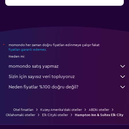
başlangıç fiyatı ₺3.396
Salt Lake City otelleri
momondo her zaman doğru fiyatları edinmeye çalışır fakat
*
fiyatları garanti edemez
.
Neden mi:
momondo satış yapmaz
Sizin için sayısız veri topluyoruz
Neden fiyatlar %100 doğru değil?
Otel fırsatları
Kuzey Amerika'daki oteller
ABDki oteller
Oklahomaki oteller
Elk Cityki oteller
Hampton Inn & Suites Elk City