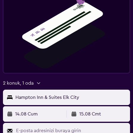
2 konuk, 1 oda
Hampton Inn & Suites Elk City
14.08 Cum
15.08 Cmt