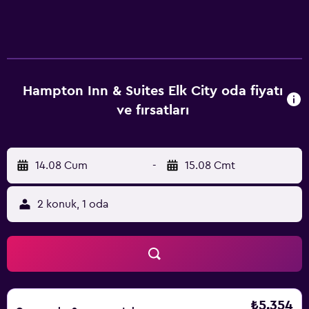
Hampton Inn & Suites Elk City oda fiyatı
ve fırsatları
14.08 Cum
-
15.08 Cmt
2 konuk, 1 oda
₺5.354