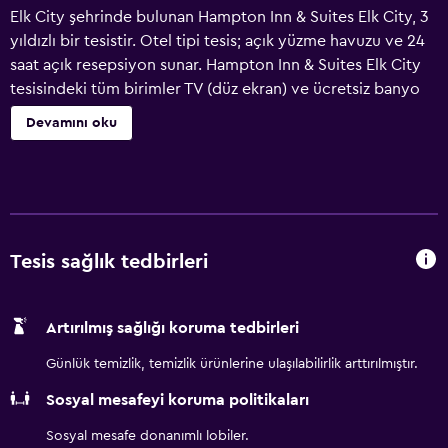
Elk City şehrinde bulunan Hampton Inn & Suites Elk City, 3
yıldızlı bir tesistir. Otel tipi tesis; açık yüzme havuzu ve 24
saat açık resepsiyon sunar. Hampton Inn & Suites Elk City
tesisindeki tüm birimler TV (düz ekran) ve ücretsiz banyo
malzemeleri ile donatılmıştır. Hampton Inn & Suites Elk City
Devamını oku
tesisinde açık büfe ve Amerikan usulü kahvaltı seçenekleri
sunulur. Lawton-Fort Sill Bölge Havaalanı 179 km
uzaklıktadır.
Tesis sağlık tedbirleri
Artırılmış sağlığı koruma tedbirleri
Günlük temizlik, temizlik ürünlerine ulaşılabilirlik arttırılmıştır.
Sosyal mesafeyi koruma politikaları
Sosyal mesafe donanımlı lobiler.