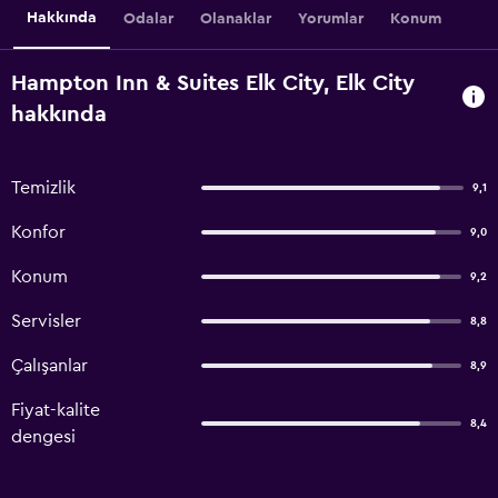
Hakkında
Odalar
Olanaklar
Yorumlar
Konum
Hampton Inn & Suites Elk City, Elk City
hakkında
Temizlik
9,1
Konfor
9,0
Konum
9,2
Servisler
8,8
Çalışanlar
8,9
Fiyat-kalite
8,4
dengesi