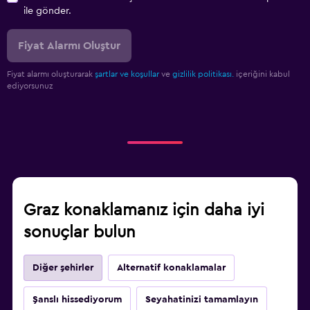
ile gönder.
Fiyat Alarmı Oluştur
Fiyat alarmı oluşturarak
şartlar ve koşullar
ve
gizlilik politikası.
içeriğini kabul
ediyorsunuz
Graz konaklamanız için daha iyi
sonuçlar bulun
Diğer şehirler
Alternatif konaklamalar
Şanslı hissediyorum
Seyahatinizi tamamlayın