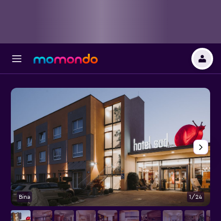
Bina
1/24