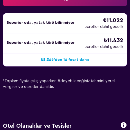
merkezi faaliyet gösterir. Graz Havaalanı 7 km ötededir.
Otelden 5 km uzaklıktaki Eski Kent'e ulaşım sağlayan en
₺11.022
yakın otobüs durağına 2 dakikada varabilirsiniz.
Superior oda, yatak türü bilinmiyor
ücretler dahil gecelik
₺11.432
Superior oda, yatak türü bilinmiyor
ücretler dahil gecelik
₺5.346'den 14 fırsat daha
*
Toplam fiyata çıkış yaparken ödeyebileceğiniz tahmini yerel
vergiler ve ücretler dahildir.
Otel Olanaklar ve Tesisler