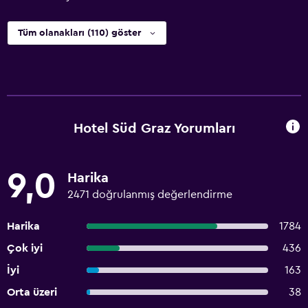
Tüm olanakları (110) göster
Hotel Süd Graz Yorumları
9,0
Harika
2471 doğrulanmış değerlendirme
Harika
1784
Çok iyi
436
İyi
163
Orta üzeri
38