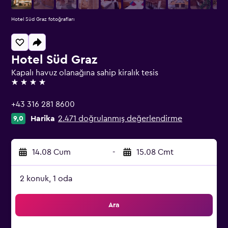
Hotel Süd Graz fotoğrafları
Hotel Süd Graz
Kapalı havuz olanağına sahip kiralık tesis
4 yıldız
+43 316 281 8600
Harika
2.471 doğrulanmış değerlendirme
9,0
14.08 Cum
-
15.08 Cmt
2 konuk, 1 oda
Ara