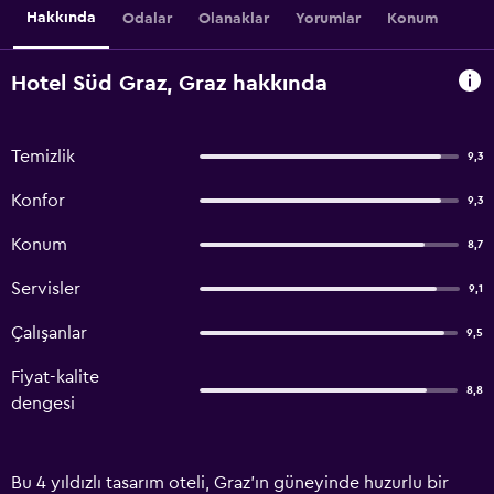
Hakkında
Odalar
Olanaklar
Yorumlar
Konum
Hotel Süd Graz, Graz hakkında
Temizlik
9,3
Konfor
9,3
Konum
8,7
Servisler
9,1
Çalışanlar
9,5
Fiyat-kalite
8,8
dengesi
Bu 4 yıldızlı tasarım oteli, Graz'ın güneyinde huzurlu bir