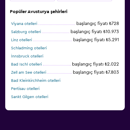
Popüler Avusturya şehirleri
başlangıç fiyatı ₺728
Viyana otelleri
başlangıç fiyatı ₺10.973
Salzburg otelleri
başlangıç fiyatı ₺5.291
Linz otelleri
Schladming otelleri
İnnsbruck otelleri
başlangıç fiyatı ₺2.022
Bad Ischl otelleri
başlangıç fiyatı ₺7.803
Zell am See otelleri
Bad Kleinkirchheim otelleri
Pertisau otelleri
Sankt Gilgen otelleri