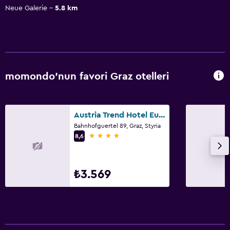
Neue Galerie
5.8 km
momondo'nun favori Graz otelleri
Austria Trend Hotel Europa Graz Hauptbahnhof
Bahnhofguertel 89, Graz, Styria
4 yıldız
8,6
₺3.569