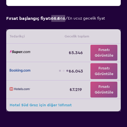
Fırsat başlangıç fiyatı
₺5.346
/
En ucuz gecelik fiyat
Tedarikçi
Gecelik toplam
Fırsatı
₺5.346
Görüntüle
Fırsatı
₺6.043
Görüntüle
Fırsatı
₺7.219
Görüntüle
Hotel Süd Graz için diğer 16fırsat