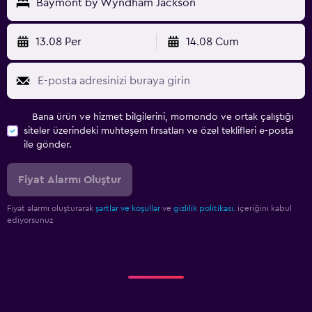
Baymont by Wyndham Jackson
13.08 Per
14.08 Cum
Bana ürün ve hizmet bilgilerini, momondo ve ortak çalıştığı
siteler üzerindeki muhteşem fırsatları ve özel teklifleri e-posta
ile gönder.
Fiyat Alarmı Oluştur
Fiyat alarmı oluşturarak
şartlar ve koşullar
ve
gizlilik politikası.
içeriğini kabul
ediyorsunuz