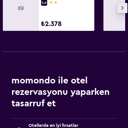
2 yıldız
5,4
₺2.378
momondo ile otel
rezervasyonu yaparken
tasarruf et
Otellerde en iyi fırsatlar