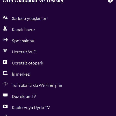
Otel Olanaklar ve Tesisler
Sadece yetişkinler
Kapalı havuz
Spor salonu
Ücretsiz WiFi
Ücretsiz otopark
İş merkezi
Tüm alanlarda Wi-Fi erişimi
Düz ekran TV
Kablo veya Uydu TV