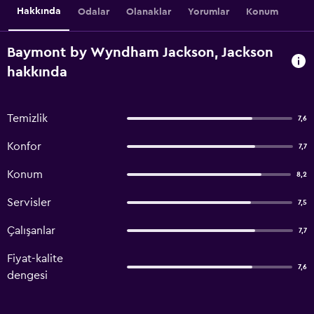
Hakkında
Odalar
Olanaklar
Yorumlar
Konum
Baymont by Wyndham Jackson, Jackson
hakkında
Temizlik
7,6
Konfor
7,7
Konum
8,2
Servisler
7,5
Çalışanlar
7,7
Fiyat-kalite
7,6
dengesi