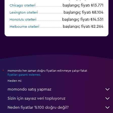
başlangıç fiyatı ₺13.771
Chicago otelleri
başlangıç fiyatı ₺8.104
Lexington otelleri
başlangıç fiyatı ₺14.531
Honolulu otelleri
başlangıç fiyatı ₺2.264
Melbourne otelleri
başlangıç fiyatı ₺3.394
Salt Lake City otelleri
momondo her zaman doğru fiyatları edinmeye çalışır fakat
*
fiyatları garanti edemez
.
Neden mi:
momondo satış yapmaz
Sizin için sayısız veri topluyoruz
Neden fiyatlar %100 doğru değil?