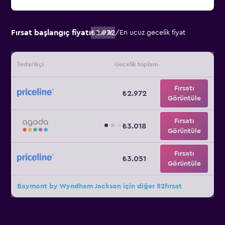
Fırsat başlangıç fiyatı
₺2.972
/
En ucuz gecelik fiyat
Tedarikçi
Gecelik toplam
Fırsatı
₺2.972
Görüntüle
Fırsatı
₺3.018
Görüntüle
Fırsatı
₺3.051
Görüntüle
Baymont by Wyndham Jackson için diğer 52fırsat