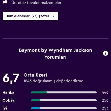
Ücretsiz tuvalet malzemeleri
Tüm olanakları (77) göster
Baymont by Wyndham Jackson
Yorumları
6,7
Orta üzeri
1843 doğrulanmış değerlendirme
Harika
446
Çok iyi
256
İyi
253