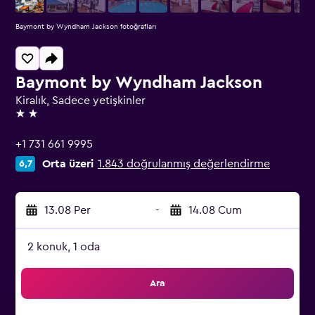
Baymont by Wyndham Jackson fotoğrafları
Baymont by Wyndham Jackson
Kiralık, Sadece yetişkinler
2 yıldız
+1 731 661 9995
Orta üzeri
1.843 doğrulanmış değerlendirme
6,7
13.08 Per
-
14.08 Cum
2 konuk, 1 oda
Ara