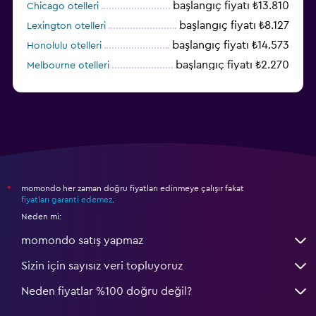
başlangıç fiyatı ₺13.810
Chicago otelleri
başlangıç fiyatı ₺8.127
Lexington otelleri
başlangıç fiyatı ₺14.573
Honolulu otelleri
başlangıç fiyatı ₺2.270
Melbourne otelleri
başlangıç fiyatı ₺3.404
Salt Lake City otelleri
momondo her zaman doğru fiyatları edinmeye çalışır fakat
*
fiyatları garanti edemez
.
Neden mi:
momondo satış yapmaz
Sizin için sayısız veri topluyoruz
Neden fiyatlar %100 doğru değil?