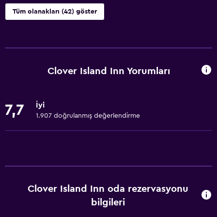
Tüm olanakları (42) göster
Erişilebilirlik ve uygunluk
Sigara içilmez
Evcil hayvan istek üzerine kabul edilir. Ek ücret talep
Clover Island Inn Yorumları
edilebilir.
Artırılmış erişilebilirlik
İyi
7,7
Asansör
1.907 doğrulanmış değerlendirme
Engelli tuvalet tutamağı
Özel Sigara İçilir Alan
Restoranlar
Restoran
Clover Island Inn oda rezervasyonu
Buzdolabı
bilgileri
Kahve makinesi