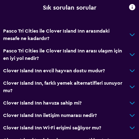
İnternet
Sık sorulan sorular
Klimalı
Isıtma
Pasco Tri Cities ile Clover Island Inn arasındaki
mesafe ne kadardır?
Banyo
Küvet
Pasco Tri Cities ile Clover Island Inn arası ulaşım için
en iyi yol nedir?
Saç kurutma makinesi
Yüksek klozet
Clover Island Inn evcil hayvan dostu mudur?
Bornoz
Clover Island Inn, farklı yemek alternatifleri sunuyor
mu?
Yapılacaklar
Clover Island Inn havuza sahip mi?
Doğa Yürüyüşü
Clover Island Inn iletişim numarası nedir?
Bisiklet kiralama
Golf
Clover Island Inn Wi-Fi erişimi sağlıyor mu?
Bisiklete binme