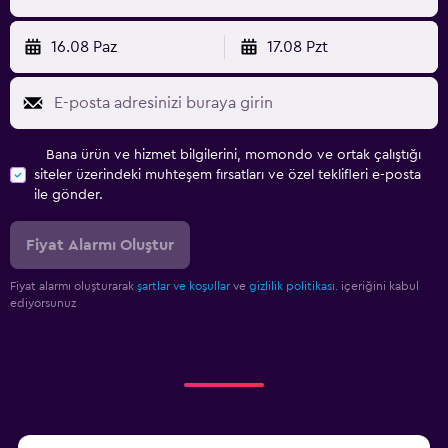
16.08 Paz
17.08 Pzt
Bana ürün ve hizmet bilgilerini, momondo ve ortak çalıştığı
siteler üzerindeki muhteşem fırsatları ve özel teklifleri e-posta
ile gönder.
Fiyat Alarmı Oluştur
Fiyat alarmı oluşturarak
şartlar ve koşullar
ve
gizlilik politikası.
içeriğini kabul
ediyorsunuz