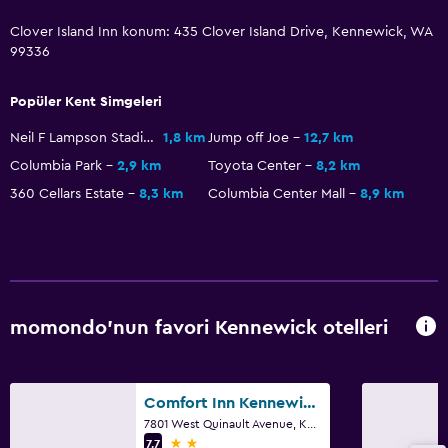
Clover Island Inn konum: 435 Clover Island Drive, Kennewick, WA
Dış alan
99336
Plaj sandalyesi
Popüler Kent Simgeleri
Çamaşırhane
Neil F Lampson Stadium
1,8 km
Jump off Joe
12,7 km
Ütü ve ütü masası
Columbia Park
2,9 km
Toyota Center
8,2 km
360 Cellars Estate
8,3 km
Columbia Center Mall
8,9 km
Çalışma alanı
Çalışma masası
Genel
momondo'nun favori Kennewick otelleri
Bağlantılı oda(lar) mevcuttur
Aile dostu
Comfort Inn Kennewick Richland
7801 West Quinault Avenue, Kennewick, WA
Bebek yatağı
2 yıldız
7,7