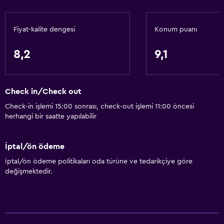
Otomat (içecek)
Otomat (atıştırmalık)
Fiyat-kalite dengesi
Konum puanı
Mikrodalga
8,2
9,1
Havuz ve spa
Sauna
Check in/Check out
Isıtmalı havuz
Check-in işlemi 15:00 sonrası, check-out işlemi 11:00 öncesi
herhangi bir saatte yapılabilir
Manzaralı havuz
Jakuzi
İptal/ön ödeme
Açık havuz
İptal/ön ödeme politikaları oda türüne ve tedarikçiye göre
değişmektedir.
Temel özellikler
Ücretsiz WiFi
Tüm alanlarda Wi-Fi erişimi