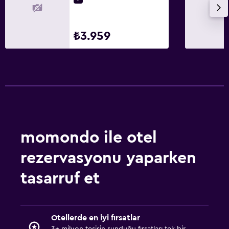
₺3.959
momondo ile otel
rezervasyonu yaparken
tasarruf et
Otellerde en iyi fırsatlar
3+ milyon tesisin sunduğu fırsatları tek bir