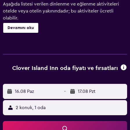
Aşağıda listesi verilen dinlenme ve eğlenme aktiviteleri
otelde veya otelin yakınındadır; bu aktiviteler ücretli
olabilir.
Devamını oku
Clover Island Inn oda fiyatı ve fırsatları
16.08 Paz
-
17.08 Pzt
2 konuk, 1 oda