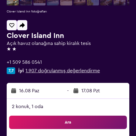
Clover Island Inn fotoğrafları
Clover Island Inn
Açık havuz olanağına sahip kiralık tesis
2 yıldız
+1 509 586 0541
İyi
1.907 doğrulanmış değerlendirme
7,7
16.08 Paz
-
17.08 Pzt
2 konuk, 1 oda
Ara