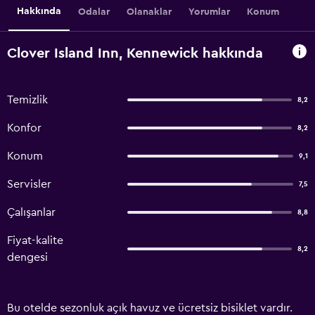
Hakkında
Odalar
Olanaklar
Yorumlar
Konum
Clover Island Inn, Kennewick hakkında
Temizlik
8,2
Konfor
8,2
Konum
9,1
Servisler
7,5
Çalışanlar
8,8
Fiyat-kalite
8,2
dengesi
Bu otelde sezonluk açık havuz ve ücretsiz bisiklet vardır.