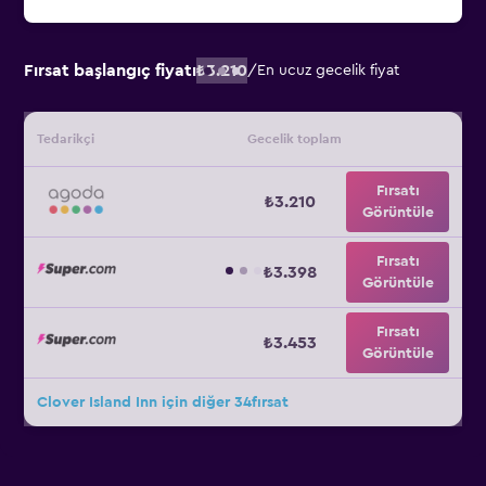
Fırsat başlangıç fiyatı
₺3.210
/
En ucuz gecelik fiyat
Tedarikçi
Gecelik toplam
Fırsatı
₺3.210
Görüntüle
Fırsatı
₺3.398
Görüntüle
Fırsatı
₺3.453
Görüntüle
Clover Island Inn için diğer 34fırsat