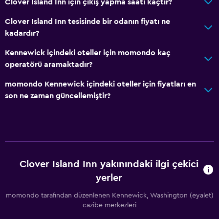
Clover Island Inn için çıkış yapma saati kaçtır?
Clover Island Inn tesisinde bir odanın fiyatı ne
Hizmetler ve kolaylıklar
kadardır?
İş merkezi
Kennewick içindeki oteller için momondo kaç
Toplantı/Resmi Yemek
operatörü aramaktadır?
24 saat resepsiyon
momondo Kennewick içindeki oteller için fiyatları en
son ne zaman güncellemiştir?
Sağlık ve güvenlik
Günlük oda hizmetleri
İlk yardım seti
Park ve ulaşım
Clover Island Inn yakınındaki ilgi çekici
Ücretsiz otopark
yerler
momondo tarafından düzenlenen Kennewick, Washington (eyalet)
Medya ve eğlence
cazibe merkezleri
Düz ekran TV