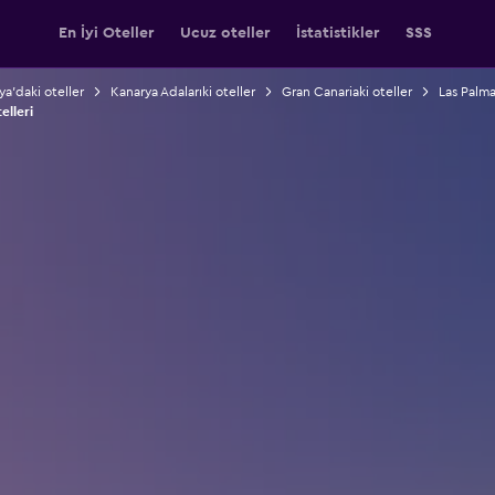
En İyi Oteller
Ucuz oteller
İstatistikler
SSS
ya'daki oteller
Kanarya Adalarıki oteller
Gran Canariaki oteller
Las Palma
elleri