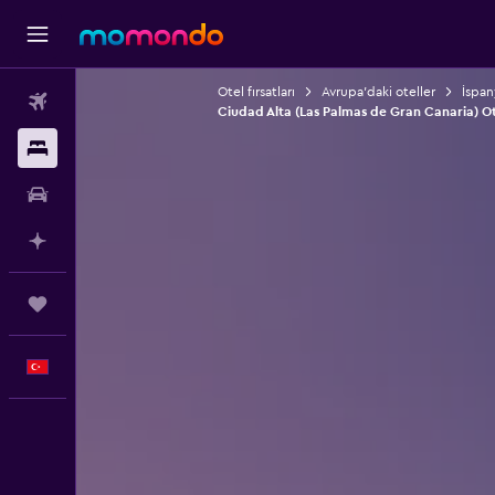
Otel fırsatları
Avrupa'daki oteller
İspan
Uçak Bileti
Ciudad Alta (Las Palmas de Gran Canaria) Ot
Konaklama
Kiralık Araç
AI ile Planla
Trips
Türkçe