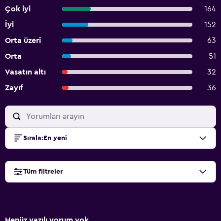
Çok iyi
164
İyi
152
Orta üzeri
63
Orta
51
Vasatın altı
32
Zayıf
36
Sırala
:
En yeni
Tüm filtreler
Henüz yazılı yorum yok