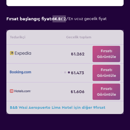
Fırsat başlangıç fiyatı
₺1.262
/
En ucuz gecelik fiyat
Tedarikçi
Gecelik toplam
Fırsatı
₺1.262
Görüntüle
Fırsatı
₺1.473
Görüntüle
Fırsatı
₺1.606
Görüntüle
B&B Wasi Aeropuerto Lima Hotel için diğer 9fırsat