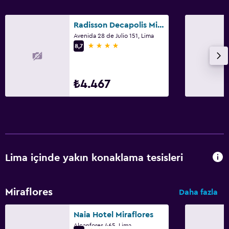
Radisson Decapolis Miraflores
Avenida 28 de Julio 151, Lima
4 yıldız
8,7
₺4.467
Lima içinde yakın konaklama tesisleri
Miraflores
Daha fazla
Naia Hotel Miraflores
Alcanfores 465, Lima