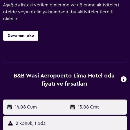
Aşağıda listesi verilen dinlenme ve eğlenme aktiviteleri
otelde veya otelin yakınındadır; bu aktiviteler ücretli
olabilir.
Devamını oku
B&B Wasi Aeropuerto Lima Hotel oda
fiyatı ve fırsatları
14.08 Cum
-
15.08 Cmt
2 konuk, 1 oda