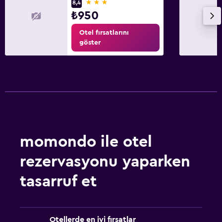
3 yıldız
8,4
₺950
Otel fırsatlarını
göster
momondo ile otel
rezervasyonu yaparken
tasarruf et
Otellerde en iyi fırsatlar