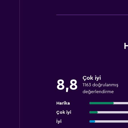
Çok iyi
8,8
1163 doğrulanmış
değerlendirme
Harika
Çok iyi
İyi