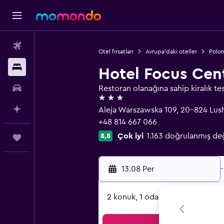
Uçak Bileti
Otel fırsatları
Avrupa'daki oteller
Polon
Konaklama
Hotel Focus Cen
Kiralık Araç
Restoran olanağına sahip kiralık tes
3 yıldız
AI ile Planla
Aleja Warszawska 109, 20-824 Lush
+48 814 667 066
Çok iyi
1.163 doğrulanmış de
8,8
Trips
13.08 Per
-
2 konuk, 1 oda