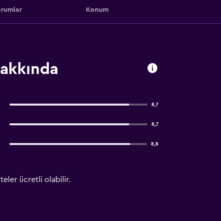
rumlar
Konum
hakkında
8,7
8,7
8,8
ler ücretli olabilir.