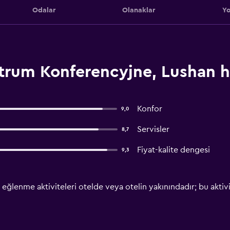
Odalar
Olanaklar
Yo
trum Konferencyjne, Lushan 
Konfor
9,0
Servisler
8,7
Fiyat-kalite dengesi
9,3
eğlenme aktiviteleri otelde veya otelin yakınındadır; bu aktivite