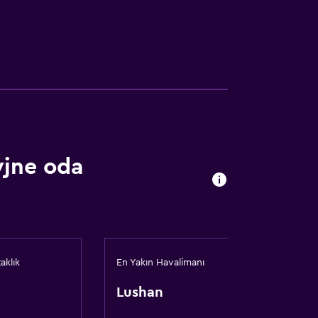
yjne oda
aklık
En Yakın Havalimanı
Lushan