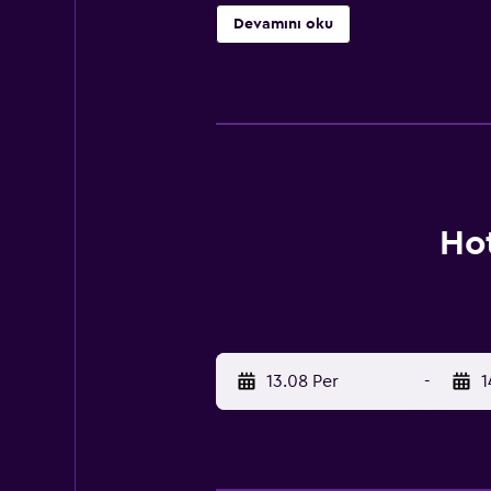
Devamını oku
Ho
13.08 Per
-
1