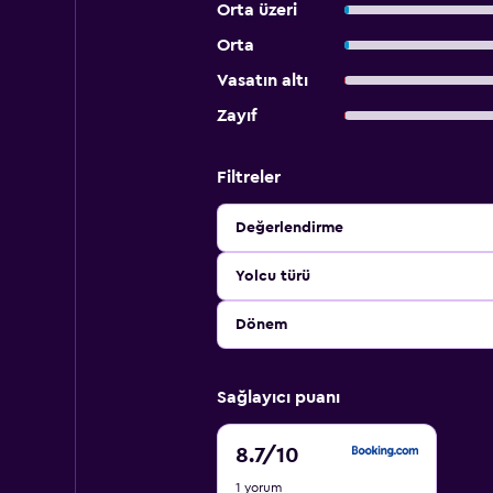
Orta üzeri
Orta
Vasatın altı
Zayıf
Filtreler
Değerlendirme
Yolcu türü
Dönem
Sağlayıcı puanı
8.7
8.7
/10
/
1 yorum
10