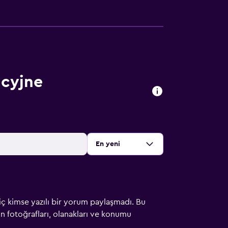
ncyjne
Sırala
:
En yeni
iç kimse yazılı bir yorum paylaşmadı. Bu
çin fotoğrafları, olanakları ve konumu