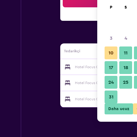
Ar
P
S
3
4
Tedarikçi
10
11
Hotel Focus Centrum Konferencyjne 
17
18
24
25
Hotel Focus Centrum Konferencyjne 
31
Hotel Focus Centrum Konferencyjne 
Daha ucuz