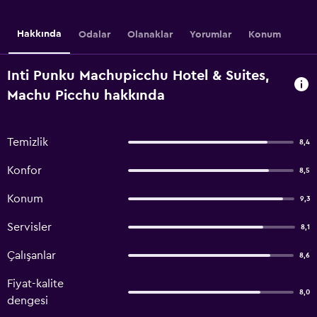
Hakkında
Odalar
Olanaklar
Yorumlar
Konum
Inti Punku Machupicchu Hotel & Suites,
Machu Picchu hakkında
Temizlik
8,4
Konfor
8,5
Konum
9,3
Servisler
8,1
Çalışanlar
8,6
Fiyat-kalite
8,0
dengesi