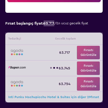
Fırsat başlangıç fiyatı
₺3.717
/
En ucuz gecelik fiyat
Tedarikçi
Gecelik toplam
Fırsatı
₺3.717
Görüntüle
Fırsatı
₺3.745
Görüntüle
Fırsatı
₺3.754
Görüntüle
Inti Punku Machupicchu Hotel & Suites için diğer 29fırsat