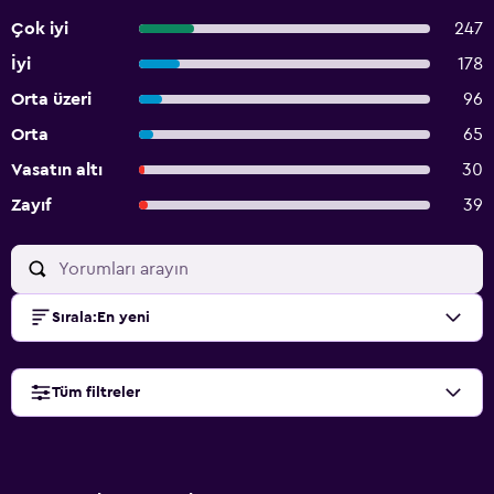
Çok iyi
247
İyi
178
Orta üzeri
96
Orta
65
Vasatın altı
30
Zayıf
39
Sırala
:
En yeni
Tüm filtreler