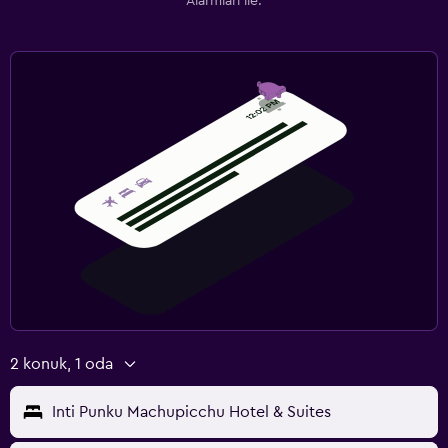
Alarmları ile.
2 konuk, 1 oda
Inti Punku Machupicchu Hotel & Suites