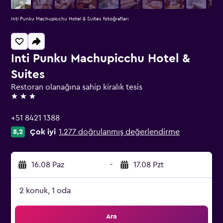
Inti Punku Machupicchu Hotel & Suites fotoğrafları
Inti Punku Machupicchu Hotel &
Suites
Restoran olanağına sahip kiralık tesis
3 yıldız
+51 8421 1388
Çok iyi
1.277 doğrulanmış değerlendirme
8,2
16.08 Paz
-
17.08 Pzt
2 konuk, 1 oda
Ara