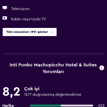
Televizyon
Kablo veya Uydu TV
Tüm olanakları (99) göster
Inti Punku Machupicchu Hotel & Suites
Yorumları
8,2
Çok iyi
1277 doğrulanmış değerlendirme
Harika
622