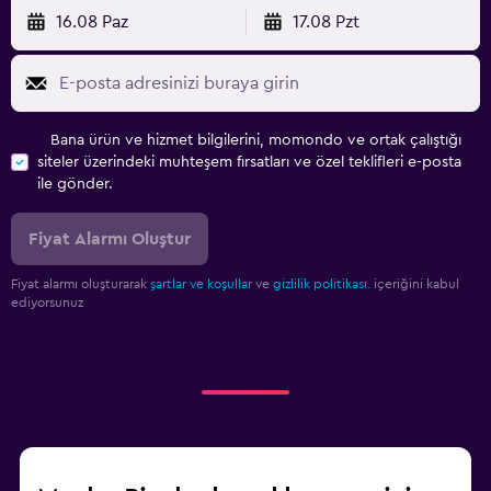
16.08 Paz
17.08 Pzt
Bana ürün ve hizmet bilgilerini, momondo ve ortak çalıştığı
siteler üzerindeki muhteşem fırsatları ve özel teklifleri e-posta
ile gönder.
Fiyat Alarmı Oluştur
Fiyat alarmı oluşturarak
şartlar ve koşullar
ve
gizlilik politikası.
içeriğini kabul
ediyorsunuz