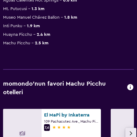
Aguas Calientes Hot Springs
0.6 km
Mt. Putucusi
1.3 km
Museo Manuel Chávez Ballon
1.8 km
Inti Punku
1.9 km
Huayna Picchu
2.4 km
Machu Picchu
2.5 km
momondo'nun favori Machu Picchu
otelleri
El MaPi by Inkaterra
109 Pachacutec Ave., Machu Picchu
4 yıldız
7,6