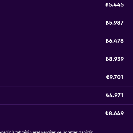
₺5.445
₺5.987
₺6.478
₺8.939
₺9.701
₺4.971
₺8.649
eğiniz tahmini yerel vergiler ve ücretler dahildir.