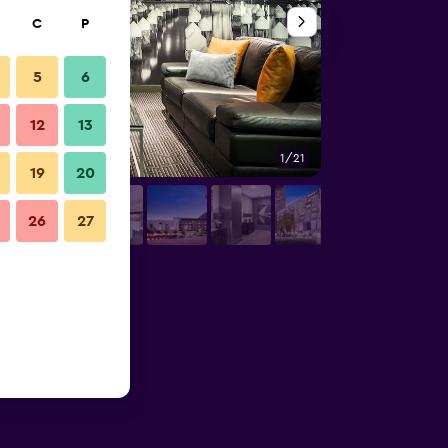
C
P
5
6
12
13
1/21
Oturma odası
19
20
26
27