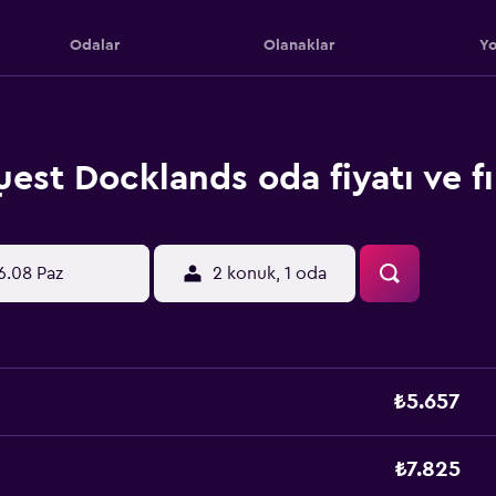
Odalar
Olanaklar
Yo
est Docklands oda fiyatı ve fır
6.08 Paz
2 konuk, 1 oda
₺5.657
₺7.825