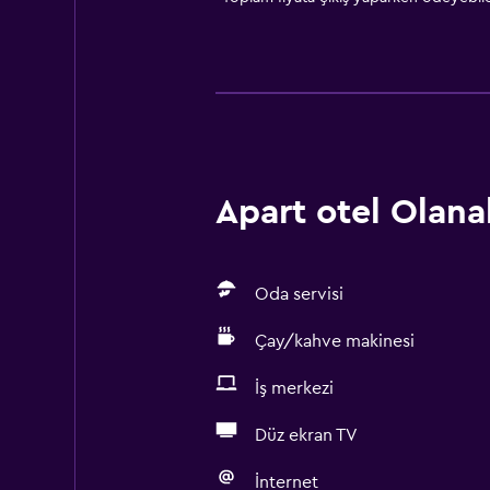
Apart otel Olanak
Oda servisi
Çay/kahve makinesi
İş merkezi
Düz ekran TV
İnternet