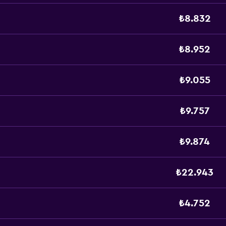
₺8.832
₺8.952
₺9.055
₺9.757
₺9.874
₺22.943
₺4.752