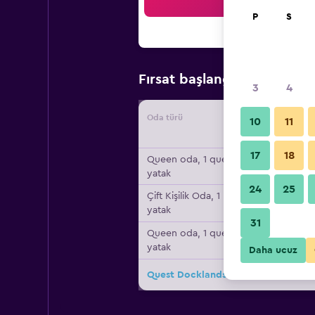
Ar
P
S
₺4.7
Fırsat başlangıç fiyatı
3
4
Oda türü
Tedarikç
10
11
17
18
Queen oda, 1 queen
yatak
24
25
Çift ​Kişilik Oda, 1 ikiz
yatak
31
Queen oda, 1 queen
yatak
Daha ucuz
Quest Docklands için diğer 16fırsat