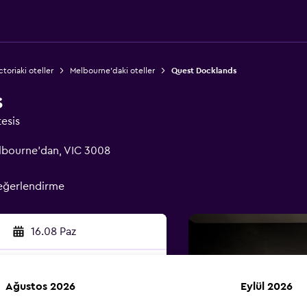
ctoriaki oteller
Melbourne'daki oteller
Quest Docklands
s
tesis
lbourne'dan, VIC 3008
eğerlendirme
16.08 Paz
Ağustos 2026
Eylül 2026