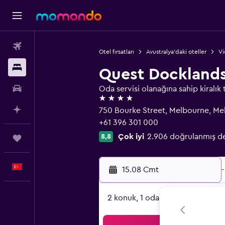
Uçak Bileti
Otel fırsatları
Avustralya'daki oteller
Vi
Konaklama
Quest Dockland
Kiralık Araç
Oda servisi olanağına sahip kiralık 
4 yıldız
AI ile Planla
750 Bourke Street, Melbourne, Me
+61 396 301 000
Çok iyi
2.906 doğrulanmış d
8,8
Trips
Türkçe
15.08 Cmt
-
2 konuk, 1 oda