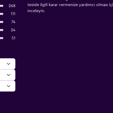
tesisle ilgili karar vermenize yardımcı olması i
268
inceleyin.
111
74
24
51