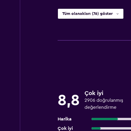
Tüm olanakları (76) göster
Çok iyi
8,8
2906 doğrulanmış
değerlendirme
Harika
Çok iyi