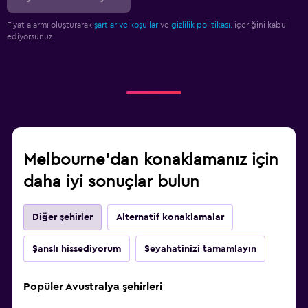
Fiyat alarmı oluşturarak
şartlar ve koşullar
ve
gizlilik politikası.
içeriğini kabul
ediyorsunuz
Melbourne'dan konaklamanız için
daha iyi sonuçlar bulun
Diğer şehirler
Alternatif konaklamalar
Şanslı hissediyorum
Seyahatinizi tamamlayın
Popüler Avustralya şehirleri