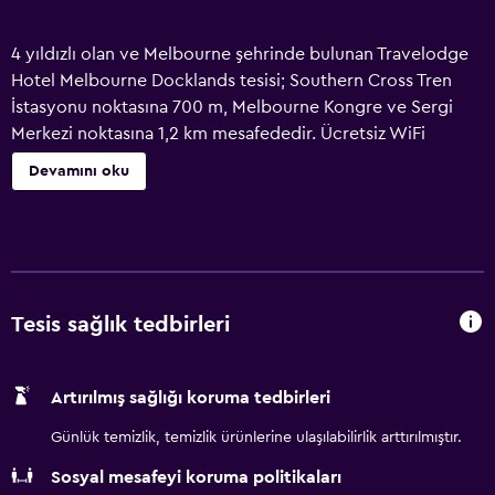
4 yıldızlı olan ve Melbourne şehrinde bulunan Travelodge
Hotel Melbourne Docklands tesisi; Southern Cross Tren
İstasyonu noktasına 700 m, Melbourne Kongre ve Sergi
Merkezi noktasına 1,2 km mesafededir. Ücretsiz WiFi
mevcuttur ve ek ücret karşılığında özel park yeri
Devamını oku
ayarlanabilir. Şehir merkezinden 700 m uzaklıktaki tesis,
Marvel Stadyumu noktasına 700 m mesafededir.
Travelodge Hotel Melbourne Docklands tesisi konuklarına
masa, su ısıtıcısı, buzdolabı, mikrodalga fırın, kasa, TV (düz
ekran) ve içinde duş yer alan bir özel banyo imkanı sunan
klimalı odalar sağlar. İçinde bulaşık makinesi, fırın ve set
Tesis sağlık tedbirleri
üstü ocak yer alan bir mutfak bazı odalarda sunulur.
Travelodge Hotel Melbourne Docklands tesisinde
Artırılmış sağlığı koruma tedbirleri
nevresim takımı ve havlu odalara dahildir. Kahvaltı
kapsamında açık büfe, kontinental veya tam İngiliz/İrlanda
Günlük temizlik, temizlik ürünlerine ulaşılabilirlik arttırılmıştır.
usulü kahvaltı seçenekleri sunulur. 24 saat açık
Sosyal mesafeyi koruma politikaları
resepsiyonda konuşulan diller arasında İngilizce ve Tamilce