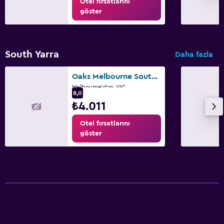
Otel fırsatlarını
göster
South Yarra
Daha fazla
Oaks Melbourne South Yarra Suites
Melbourne'dan, VIC
8,0
₺4.011
Otel fırsatlarını
göster