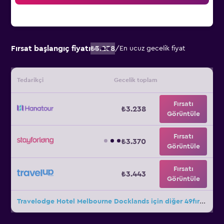
Fırsat başlangıç fiyatı
₺3.238
/
En ucuz gecelik fiyat
Tedarikçi
Gecelik toplam
Fırsatı
₺3.238
Görüntüle
Fırsatı
₺3.370
Görüntüle
Fırsatı
₺3.443
Görüntüle
Travelodge Hotel Melbourne Docklands için diğer 49fırsat