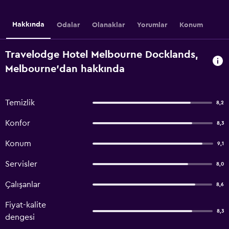
Hakkında
Odalar
Olanaklar
Yorumlar
Konum
Travelodge Hotel Melbourne Docklands,
Melbourne'dan hakkında
Temizlik
8,2
Konfor
8,3
Konum
9,1
Servisler
8,0
Çalışanlar
8,6
Fiyat-kalite
8,3
dengesi