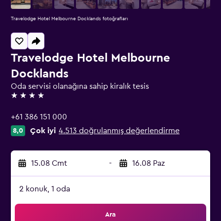
Travelodge Hotel Melbourne Docklands fotoğrafları
Travelodge Hotel Melbourne
Docklands
Oda servisi olanağına sahip kiralık tesis
4 yıldız
+61 386 151 000
Çok iyi
4.513 doğrulanmış değerlendirme
8,0
15.08 Cmt
-
16.08 Paz
2 konuk, 1 oda
Ara