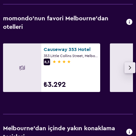
momondo'nun favori Melbourne'dan
otelleri
Causeway 353 Hotel
353 Little Collins Street, Melbourne'dan, VIC
4 yıldız
8,3
₺3.292
Melbourne'dan içinde yakın konaklama