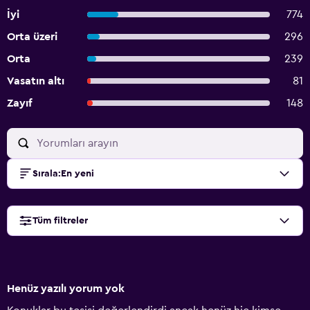
İyi
774
Orta üzeri
296
Orta
239
Vasatın altı
81
Zayıf
148
Sırala
:
En yeni
Tüm filtreler
Henüz yazılı yorum yok