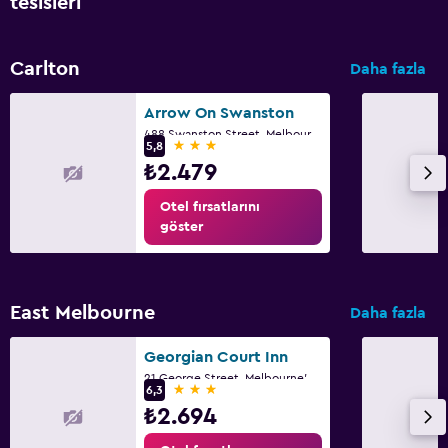
tesisleri
Carlton
Daha fazla
Arrow On Swanston
488 Swanston Street, Melbourne'dan, VIC
3 yıldız
5,8
₺2.479
Otel fırsatlarını
göster
East Melbourne
Daha fazla
Georgian Court Inn
21 George Street, Melbourne'dan, VIC
3 yıldız
6,3
₺2.694