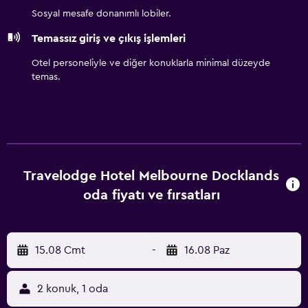
bulunur. Travelodge Hotel Melbourne Docklands
Sosyal mesafe donanımlı lobiler.
yakınındaki popüler uğrak yerleri arasında Crown Casino
Temassız giriş ve çıkış işlemleri
Melbourne, Block Arcade Melbourne ve Eureka Kulesi
bulunur. Essendon Fields Havaalanı 12 km mesafededir.
Otel personeliyle ve diğer konuklarla minimal düzeyde
temas.
Travelodge Hotel Melbourne Docklands
oda fiyatı ve fırsatları
15.08 Cmt
-
16.08 Paz
2 konuk, 1 oda