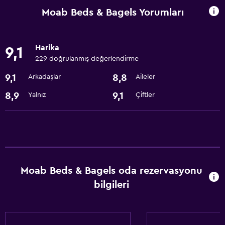
Buzdolabı
Moab Beds & Bagels Yorumları
Banyo
Harika
9,1
Saç kurutma makinesi
229 doğrulanmış değerlendirme
9,1
8,8
Arkadaşlar
Aileler
Yapılacaklar
Hediyelik eşya mağazası
8,9
9,1
Yalnız
Çiftler
Hizmetler ve kolaylıklar
Hızlı çıkış
Temel özellikler
Moab Beds & Bagels oda rezervasyonu
Ücretsiz WiFi
bilgileri