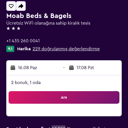
Moab Beds & Bagels
Ücretsiz WiFi olanağına sahip kiralık tesis
3 yıldız
+1 435 260 0041
Harika
229 doğrulanmış değerlendirme
9,1
16.08 Paz
-
17.08 Pzt
2 konuk, 1 oda
Ara