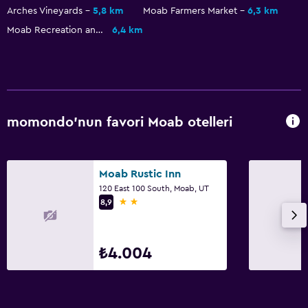
Arches Vineyards
5,8 km
Moab Farmers Market
6,3 km
Moab Recreation and Aquatic Center
6,4 km
momondo'nun favori Moab otelleri
Moab Rustic Inn
120 East 100 South, Moab, UT
2 yıldız
8,9
₺4.004