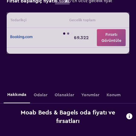
Fırsat başlangıç fiyatı
₺9.322
/
En ucuz gecelik fiyat
Tedarikçi
Gecelik toplam
Fırsatı
₺9.322
Görüntüle
Hakkında
Odalar
Olanaklar
Yorumlar
Konum
Moab Beds & Bagels oda fiyatı ve
fırsatları