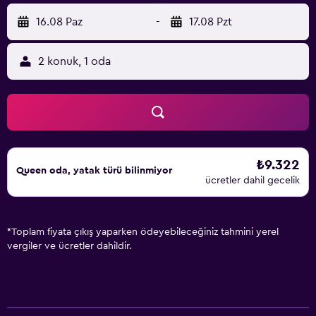
16.08 Paz
-
17.08 Pzt
2 konuk, 1 oda
₺9.322
Queen oda, yatak türü bilinmiyor
ücretler dahil gecelik
*
Toplam fiyata çıkış yaparken ödeyebileceğiniz tahmini yerel
vergiler ve ücretler dahildir.