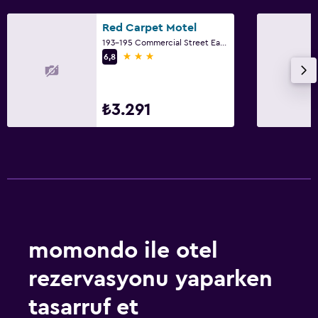
Red Carpet Motel
193-195 Commercial Street East, Mount Gambier, SA
3 yıldız
6,8
₺3.291
momondo ile otel
rezervasyonu yaparken
tasarruf et