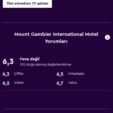
Tüm olanakları (7) göster
Restoranlar
Restoran
Buzdolabı
Mount Gambier International Motel
Yorumları
Temel özellikler
Ücretsiz WiFi
Fena değil
6,3
Klimalı
512 doğrulanmış değerlendirme
6,3
6,5
Çiftler
Arkadaşlar
Park ve ulaşım
6,2
6,7
Aileler
Yalnız
Ücretsiz otopark
Erişilebilirlik ve uygunluk
Sigara içilmeyen odalar mevcut