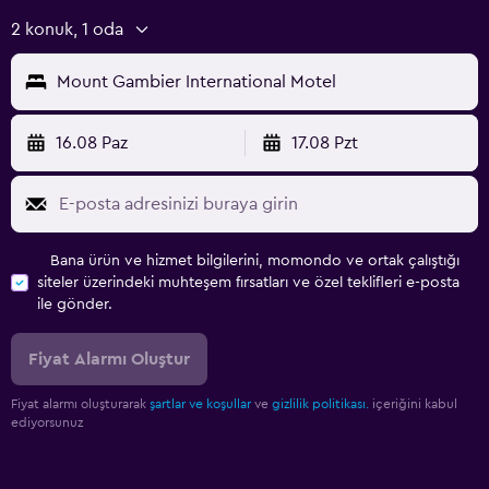
2 konuk, 1 oda
Mount Gambier International Motel
16.08 Paz
17.08 Pzt
Bana ürün ve hizmet bilgilerini, momondo ve ortak çalıştığı
siteler üzerindeki muhteşem fırsatları ve özel teklifleri e-posta
ile gönder.
Fiyat Alarmı Oluştur
Fiyat alarmı oluşturarak
şartlar ve koşullar
ve
gizlilik politikası.
içeriğini kabul
ediyorsunuz