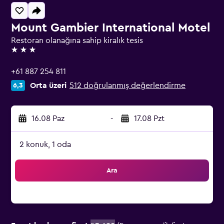
Mount Gambier International Motel
Restoran olanağına sahip kiralık tesis
3 yıldız
+61 887 254 811
Orta üzeri
512 doğrulanmış değerlendirme
6,3
16.08 Paz
-
17.08 Pzt
2 konuk, 1 oda
Ara