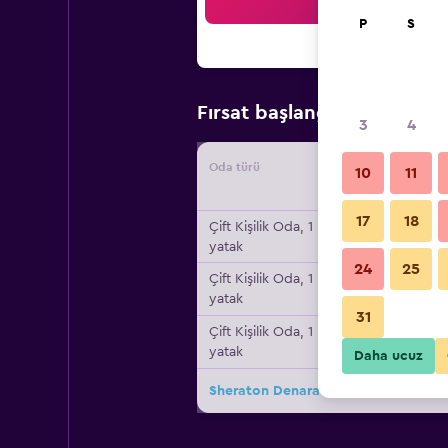
Ar
P
S
₺17.2
Fırsat başlangıç fiyatı
3
4
Oda türü
Tedarikç
10
11
17
18
Çift ​Kişilik Oda, 1 king
yatak
24
25
Çift ​Kişilik Oda, 1 king
yatak
31
Çift ​Kişilik Oda, 1 king
yatak
Daha ucuz
Sheraton Denarau Villas için diğer 11