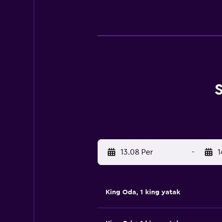
S
13.08 Per
-
1
King Oda, 1 king yatak