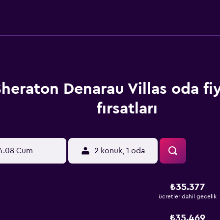
heraton Denarau Villas oda fiy
fırsatları
4.08 Cum
2 konuk, 1 oda
₺35.377
ücretler dahil gecelik
₺35.469