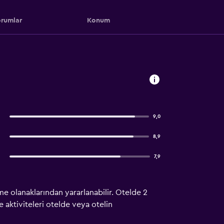
rumlar
Konum
9,0
8,9
7,9
nme olanaklarından yararlanabilir. Otelde 2
 aktiviteleri otelde veya otelin