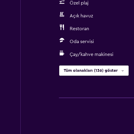
Özel plaj
Açık havuz
Restoran
Oda servisi
Çay/kahve makinesi
Tüm olanakları (136) göster