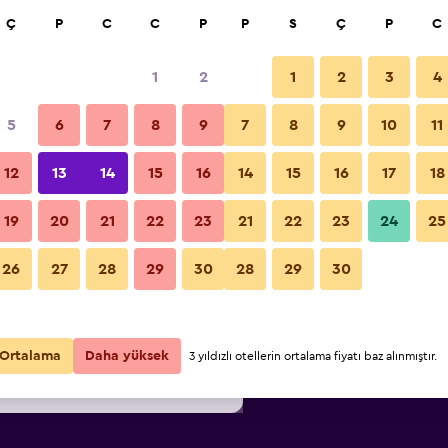
a
Ç
P
C
C
P
P
S
Ç
P
C
1
2
1
2
3
4
67
/
En ucuz gecelik fiyat
5
6
7
8
9
7
8
9
10
11
Havuz
i
Gecelik
12
13
14
15
16
14
15
16
17
18
toplam
19
20
21
22
23
21
22
23
24
25
₺17.267
Fırsatı Görüntüle
Sheraton Denarau Villas fotoğraf
26
27
28
29
30
28
29
30
₺18.962
Fırsatı Görüntüle
₺21.711
Fırsatı Görüntüle
Ortalama
Daha yüksek
3 yıldızlı otellerin ortalama fiyatı baz alınmıştır.
fırsat