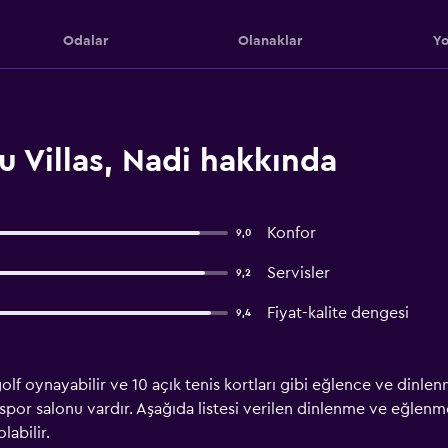
Odalar
Olanaklar
Yo
 Villas, Nadi hakkında
Konfor
9,0
Servisler
9,2
Fiyat-kalite dengesi
9,4
 golf oynayabilir ve 10 açık tenis kortları gibi eğlence ve dinle
por salonu vardır. Aşağıda listesi verilen dinlenme ve eğlenme
labilir.