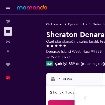
Uçak Bileti
Otel fırsatları
Fiji'deki oteller
Nadiki ot
Konaklama
Sheraton Denarau
Kiralık Araç
Özel plaj olanağına sahip kiralık tes
5 yıldız
AI ile Planla
Denarau Island West, Nadi 99999
+679 675 0777
Çok iyi
859 doğrulanmış değ
8,6
Trips
Türkçe
13.08 Per
-
2 konuk, 1 oda