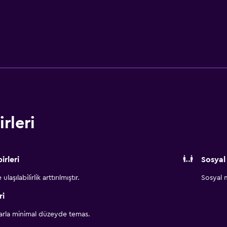
rleri
irleri
Sosyal
aşılabilirlik arttırılmıştır.
Sosyal m
ri
larla minimal düzeyde temas.