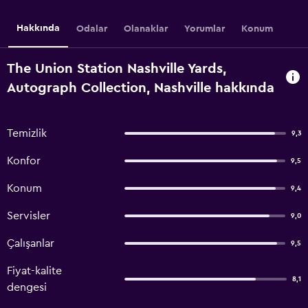
Hakkında
Odalar
Olanaklar
Yorumlar
Konum
The Union Station Nashville Yards,
Autograph Collection, Nashville hakkında
Temizlik
9,3
Konfor
9,5
Konum
9,4
Servisler
9,0
Çalışanlar
9,5
Fiyat-kalite
8,1
dengesi