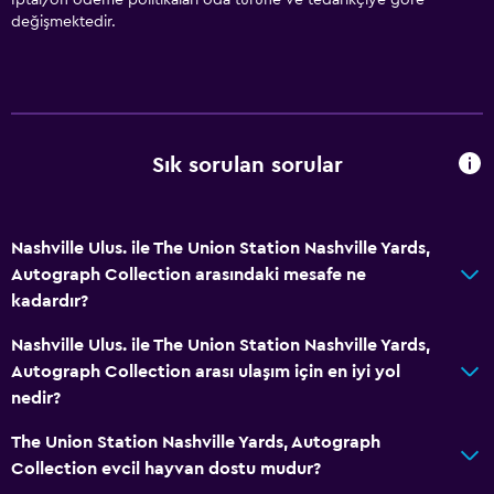
değişmektedir.
Isıtma
Klimalı
Ücretsiz WiFi
Yatak Örtüsü
Sık sorulan sorular
Havlu
Şampuan
Vücut sabunu
Nashville Ulus. ile The Union Station Nashville Yards,
Autograph Collection arasındaki mesafe ne
Çöp kutusu
kadardır?
Saç kremi
Nashville Ulus. ile The Union Station Nashville Yards,
Autograph Collection arası ulaşım için en iyi yol
Hizmetler ve kolaylıklar
nedir?
ATM bulunur
The Union Station Nashville Yards, Autograph
İş merkezi
Collection evcil hayvan dostu mudur?
Uyandırma servisi