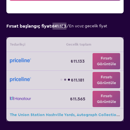
Fırsat başlangıç fiyatı
₺11.133
/
En ucuz gecelik fiyat
Tedarikçi
Gecelik toplam
Fırsatı
₺11.133
Görüntüle
Fırsatı
₺11.181
Görüntüle
Fırsatı
₺11.565
Görüntüle
The Union Station Nashville Yards, Autograph Collection için diğer 36fırsat