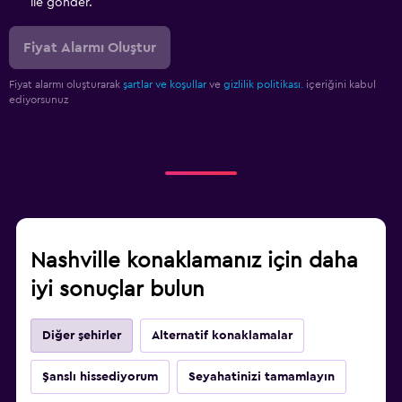
ile gönder.
Fiyat Alarmı Oluştur
Fiyat alarmı oluşturarak
şartlar ve koşullar
ve
gizlilik politikası.
içeriğini kabul
ediyorsunuz
Nashville konaklamanız için daha
iyi sonuçlar bulun
Diğer şehirler
Alternatif konaklamalar
Şanslı hissediyorum
Seyahatinizi tamamlayın