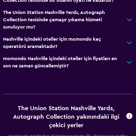
Collection tesisinde bir odanın fiyatı ne kadardır?
Konaklama birimlerine yiyecek servisi yapılabilir
The Union Station Nashville Yards, Autograph
Atıştırmalık büfesi
Collection tesisinde çamaşır yıkama hizmeti
Odada kahvaltı
sunuluyor mu?
Otomat (içecek)
Nashville içindeki oteller için momondo kaç
Otomat (atıştırmalık)
operatörü aramaktadır?
Yemek masası
momondo Nashville içindeki oteller için fiyatları en
son ne zaman güncellemiştir?
Banyo
Saç kurutma makinesi
Bornoz
Özel banyo
The Union Station Nashville Yards,
Duş
Autograph Collection yakınındaki ilgi
Duş bonesi
çekici yerler
Ek tuvalet