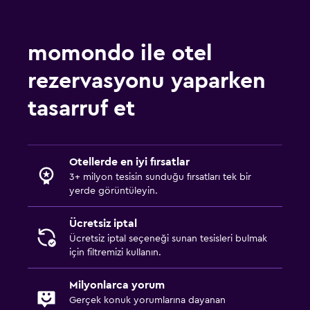
Vale park hizmeti
Aile dostu
momondo ile otel
Bebek yatağı
rezervasyonu yaparken
Çocuk menüsü
tasarruf et
Dış alan
Teras/Veranda
Otellerde en iyi fırsatlar
3+ milyon tesisin sunduğu fırsatları tek bir
Çalışma alanı
yerde görüntüleyin.
Çalışma masası
Ücretsiz iptal
Ücretsiz iptal seçeneği sunan tesisleri bulmak
Spor
için filtremizi kullanın.
Spor salonu
Milyonlarca yorum
Gerçek konuk yorumlarına dayanan