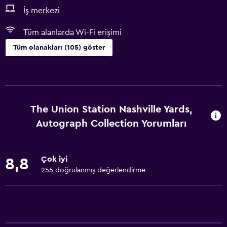
İş merkezi
Tüm alanlarda Wi-Fi erişimi
Tüm olanakları (105) göster
Erişilebilirlik ve uygunluk
Birimin tamamına tekerlekli sandalye ile erişilebilir
Hipoalerjenik
The Union Station Nashville Yards,
Hipoalerjenik yastık
Autograph Collection Yorumları
Sigara içilmez
Tüysüz yastık
Çok iyi
8,8
Özel Sigara İçilir Alan
255 doğrulanmış değerlendirme
Evcil hayvan istek üzerine kabul edilir. Ek ücret talep
edilebilir.
Artırılmış erişilebilirlik