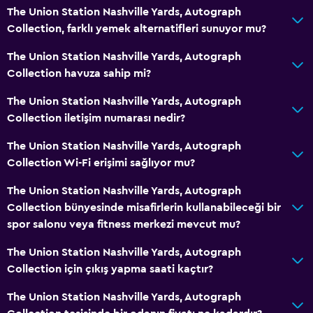
The Union Station Nashville Yards, Autograph
Kişisel hizmet
Collection, farklı yemek alternatifleri sunuyor mu?
Toplantı/Resmi Yemek
The Union Station Nashville Yards, Autograph
Tesis bünyesinde küçük market
Collection havuza sahip mi?
Oda servisi
The Union Station Nashville Yards, Autograph
Anahtar kart erişimi
Collection iletişim numarası nedir?
Hızlı çıkış
The Union Station Nashville Yards, Autograph
24 saat resepsiyon
Collection Wi-Fi erişimi sağlıyor mu?
Emanet kasası
The Union Station Nashville Yards, Autograph
Şişe su
Collection bünyesinde misafirlerin kullanabileceği bir
spor salonu veya fitness merkezi mevcut mu?
Restoranlar
The Union Station Nashville Yards, Autograph
Özel diyet menüleri (talep üzerine)
Collection için çıkış yapma saati kaçtır?
Restoran
The Union Station Nashville Yards, Autograph
Bar/Lounge