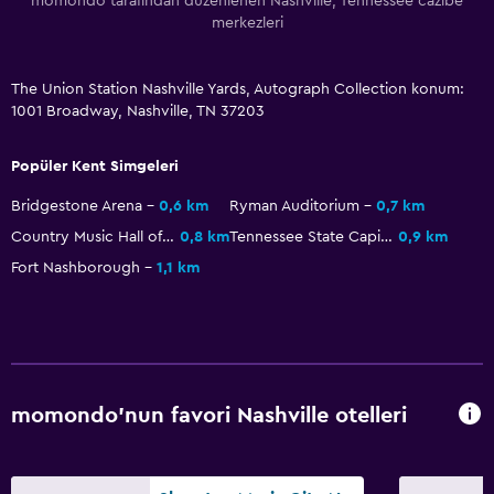
momondo tarafından düzenlenen Nashville, Tennessee cazibe
Tuvalet
merkezleri
Tuvalet kağıdı
The Union Station Nashville Yards, Autograph Collection konum:
Genel
1001 Broadway, Nashville, TN 37203
Cam Kenarı
Popüler Kent Simgeleri
Aile odaları
Bridgestone Arena
0,6 km
Ryman Auditorium
0,7 km
Depo
Country Music Hall of Fame and Museum
0,8 km
Tennessee State Capitol
0,9 km
Oturma alanı
Fort Nashborough
1,1 km
Çekyat
Ses geçirmez odalar
Ses geçirmezlik
Telefon
momondo'nun favori Nashville otelleri
Medya ve eğlence
Düz ekran TV