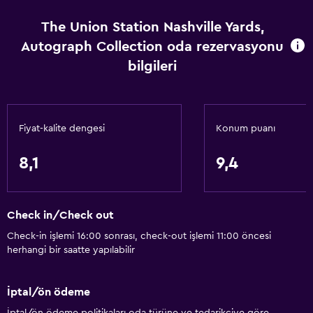
Engellilere uygun duş
Asansör
The Union Station Nashville Yards,
Autograph Collection oda rezervasyonu
Asansörle erişilebilir
bilgileri
Engelli otoparkı
Adapte banyo
Alerjisiz oda
Fiyat-kalite dengesi
Konum puanı
Engelli tuvalet tutamağı
Üst katlara asansörle erişilebilir
8,1
9,4
Temel özellikler
Check in/Check out
Tüm alanlarda Wi-Fi erişimi
Check-in işlemi 16:00 sonrası, check-out işlemi 11:00 öncesi
İnternet
herhangi bir saatte yapılabilir
Yangın söndürücü
Ücretsiz tuvalet malzemeleri
İptal/ön ödeme
Duman alarmları
İptal/ön ödeme politikaları oda türüne ve tedarikçiye göre