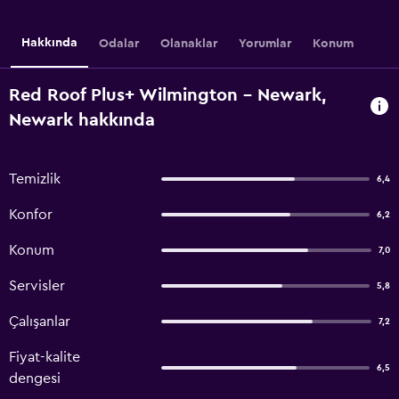
Hakkında
Odalar
Olanaklar
Yorumlar
Konum
Red Roof Plus+ Wilmington - Newark,
Newark hakkında
Temizlik
6,4
Konfor
6,2
Konum
7,0
Servisler
5,8
Çalışanlar
7,2
Fiyat-kalite
6,5
dengesi