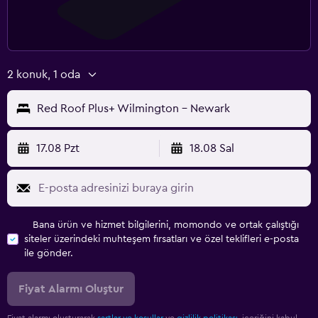
2 konuk, 1 oda
Red Roof Plus+ Wilmington - Newark
17.08 Pzt
18.08 Sal
Bana ürün ve hizmet bilgilerini, momondo ve ortak çalıştığı
siteler üzerindeki muhteşem fırsatları ve özel teklifleri e-posta
ile gönder.
Fiyat Alarmı Oluştur
Fiyat alarmı oluşturarak
şartlar ve koşullar
ve
gizlilik politikası.
içeriğini kabul