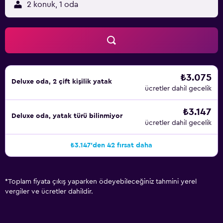
2 konuk, 1 oda
₺3.075
Deluxe oda, 2 çift kişilik yatak
ücretler dahil gecelik
₺3.147
Deluxe oda, yatak türü bilinmiyor
ücretler dahil gecelik
₺3.147'den 42 fırsat daha
*
Toplam fiyata çıkış yaparken ödeyebileceğiniz tahmini yerel
vergiler ve ücretler dahildir.