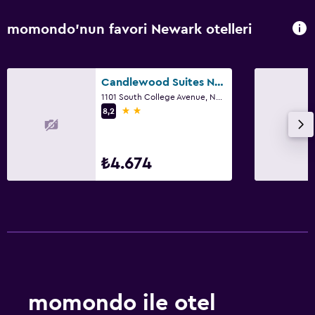
momondo'nun favori Newark otelleri
Candlewood Suites Newark South - University Area By IHG
1101 South College Avenue, Newark, DE
2 yıldız
8,2
₺4.674
momondo ile otel