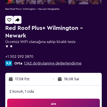
Red Roof Plus+ Wilmington - Newark fotoğrafları
Red Roof Plus+ Wilmington -
Newark
Ücretsiz WiFi olanağına sahip kiralık tesis
2 yıldız
+1 302 292 2870
Orta
1.142 doğrulanmış değerlendirme
5,5
17.08 Pzt
-
18.08 Sal
2 konuk, 1 oda
Ara