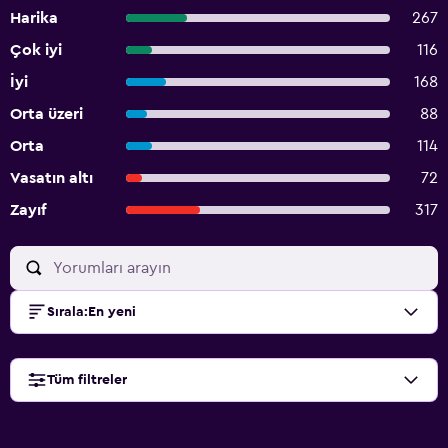
Harika
267
Çok iyi
116
İyi
168
Orta üzeri
88
Orta
114
Vasatın altı
72
Zayıf
317
Sırala
:
En yeni
Tüm filtreler