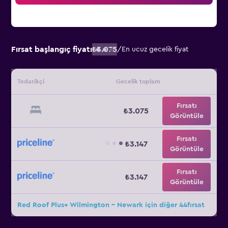
Fırsat başlangıç fiyatı
₺3.075
/
En ucuz gecelik fiyat
Tedarikçi
Gecelik toplam
Fırsatı
₺3.075
Görüntüle
Fırsatı
₺3.147
Görüntüle
Fırsatı
₺3.147
Görüntüle
Red Roof Plus+ Wilmington - Newark için diğer 44fırsat