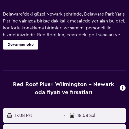
Delaware'deki güzel Newark şehrinde, Delaware Park Yarış
Pisti'ne yalnızca birkaç dakikalık mesafede yer alan bu otel,
konforlu konaklama birimleri ve samimi personeli ile
hizmetinizdedir. Red Roof Inn, çevredeki golf sahaları ve
muhteşem doğaya sahip parklar gibi yerleri keşfetmek için
Devamını oku
kolaylık sağlayan yerel otoyollara yakın bir konumda
hizmet vermektedir. Red Roof PLUS'ın konukları güne
ücretsiz taze hazırlanmış kahve ile başlayabilirler. Red Roof
bünyesinde yer alan odaların tümünde düz ekran kablo TV
ve özel banyo bulunmaktadır.
Red Roof Plus+ Wilmington - Newark
oda fiyatı ve fırsatları
17.08 Pzt
-
18.08 Sal