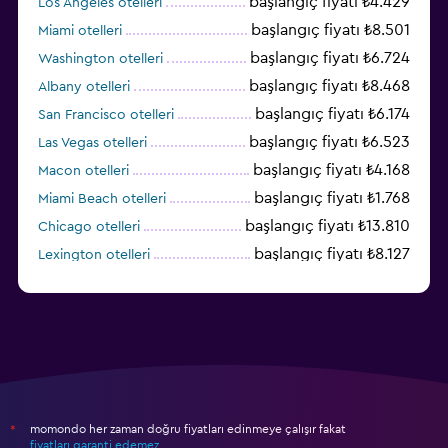
başlangıç fiyatı ₺4.429
Los Angeles otelleri
başlangıç fiyatı ₺8.501
Miami otelleri
başlangıç fiyatı ₺6.724
Washington otelleri
başlangıç fiyatı ₺8.468
Albany otelleri
başlangıç fiyatı ₺6.174
San Francisco otelleri
başlangıç fiyatı ₺6.523
Las Vegas otelleri
başlangıç fiyatı ₺4.168
Macon otelleri
başlangıç fiyatı ₺1.768
Miami Beach otelleri
başlangıç fiyatı ₺13.810
Chicago otelleri
başlangıç fiyatı ₺8.127
Lexington otelleri
başlangıç fiyatı ₺14.573
Honolulu otelleri
momondo her zaman doğru fiyatları edinmeye çalışır fakat
*
fiyatları garanti edemez
.