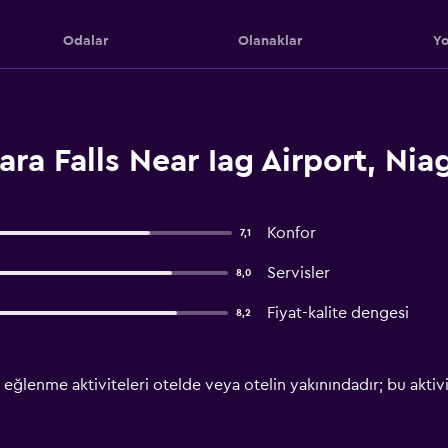
Odalar
Olanaklar
Yo
ra Falls Near Iag Airport, Nia
Konfor
7,1
Servisler
8,0
Fiyat-kalite dengesi
8,2
eğlenme aktiviteleri otelde veya otelin yakınındadır; bu aktivite