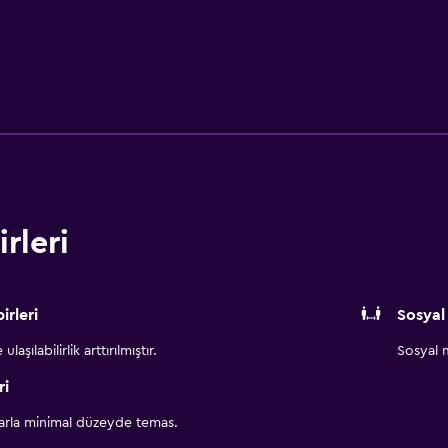
rleri
irleri
Sosyal
aşılabilirlik arttırılmıştır.
Sosyal m
ri
larla minimal düzeyde temas.