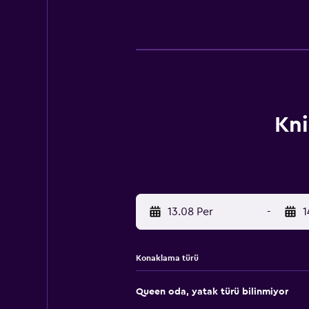
Kni
13.08 Per
-
1
Konaklama türü
Queen oda, yatak türü bilinmiyor