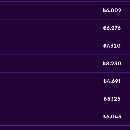
₺6.002
₺6.276
₺7.320
₺8.230
₺4.691
₺5.125
₺6.043