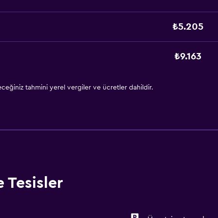
₺5.205
₺9.163
eğiniz tahmini yerel vergiler ve ücretler dahildir.
 Tesisler