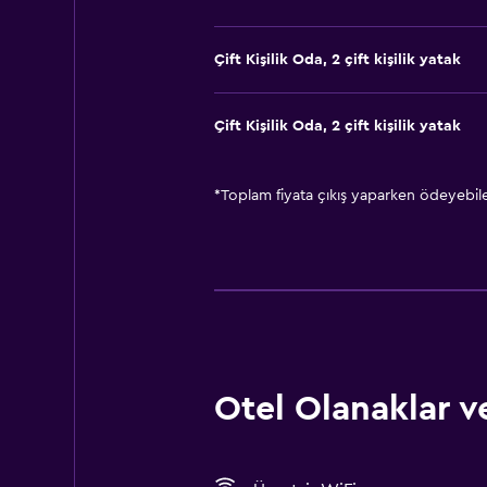
Çift ​Kişilik Oda, 2 çift kişilik yatak
Çift ​Kişilik Oda, 2 çift kişilik yatak
*
Toplam fiyata çıkış yaparken ödeyebilec
Otel Olanaklar ve