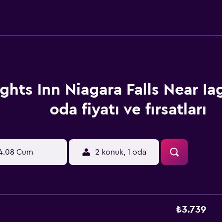
ghts Inn Niagara Falls Near Ia
oda fiyatı ve fırsatları
4.08 Cum
2 konuk, 1 oda
₺3.739