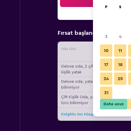
Ar
P
S
₺3.65
Fırsat başlangıç fiyatı
3
4
Oda türü
Tedarikç
10
11
17
18
Deluxe oda, 2 çift
kişilik yatak
24
25
Deluxe oda, yatak türü
bilinmiyor
31
Çift ​Kişilik Oda, yatak
türü bilinmiyor
Daha ucuz
Knights Inn Niagara Falls Near Iag Ai