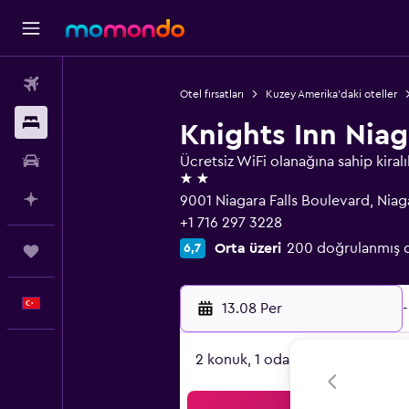
Uçak Bileti
Otel fırsatları
Kuzey Amerika'daki oteller
Konaklama
Knights Inn Niaga
Kiralık Araç
Ücretsiz WiFi olanağına sahip kiralı
2 yıldız
AI ile Planla
9001 Niagara Falls Boulevard, Niag
+1 716 297 3228
Orta üzeri
200 doğrulanmış 
6,7
Trips
Türkçe
13.08 Per
-
2 konuk, 1 oda