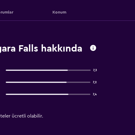
rumlar
Konum
gara Falls hakkında
7,3
7,2
7,4
ler ücretli olabilir.