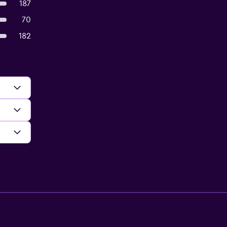
187
70
182