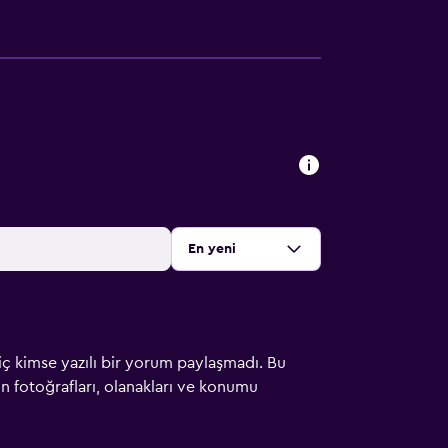
Sırala
:
En yeni
iç kimse yazılı bir yorum paylaşmadı. Bu
çin fotoğrafları, olanakları ve konumu