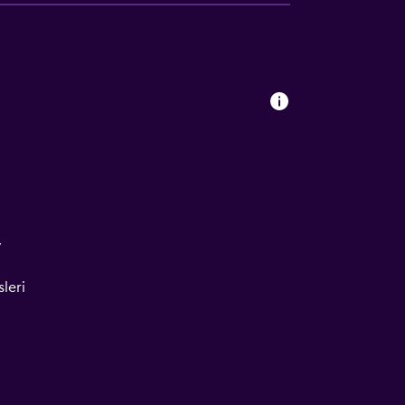
V
leri