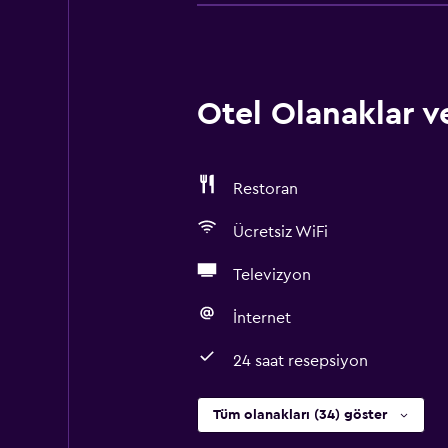
Otel Olanaklar ve
Restoran
Ücretsiz WiFi
Televizyon
İnternet
24 saat resepsiyon
Tüm olanakları (34) göster