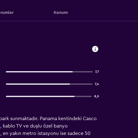
rumlar
Konum
7,7
7,4
8,0
topark sunmaktadır. Panama kentindeki Casco
a, kablo TV ve duşlu özel banyo
e, en yakın metro istasyonu ise sadece 50