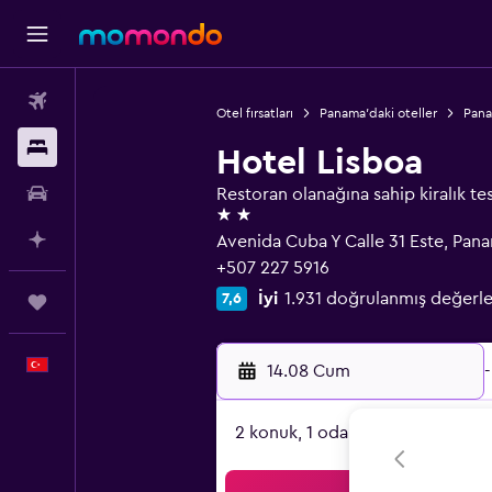
Uçak Bileti
Otel fırsatları
Panama'daki oteller
Pana
Konaklama
Hotel Lisboa
Kiralık Araç
Restoran olanağına sahip kiralık tes
2 yıldız
AI ile Planla
Avenida Cuba Y Calle 31 Este, Pa
+507 227 5916
İyi
1.931 doğrulanmış değerl
7,6
Trips
Türkçe
14.08 Cum
-
2 konuk, 1 oda