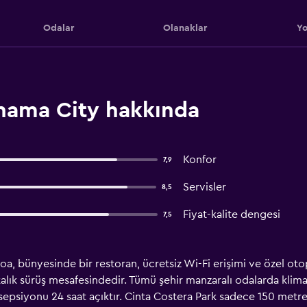
Odalar
Olanaklar
Yo
anama City hakkında
Konfor
7,9
Servisler
8,5
Fiyat-kalite dengesi
7,5
oa, bünyesinde bir restoran, ücretsiz Wi-Fi erişimi ve özel o
kalık sürüş mesafesindedir. Tümü şehir manzaralı odalarda klim
sepsiyonu 24 saat açıktır. Cinta Costera Park sadece 150 metr