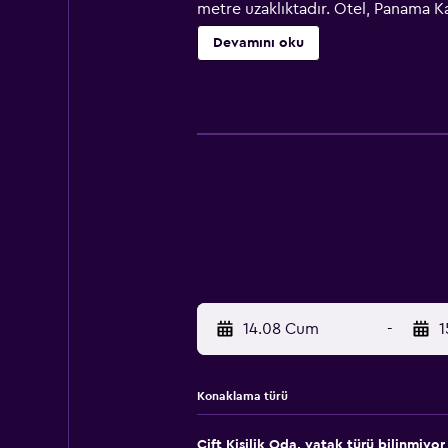
metre uzaklıktadır. Otel, Panama Ka
kilometre uzaklıktadır. Albrook "Ma
Devamını oku
14.08 Cum
-
1
Konaklama türü
Çift ​Kişilik Oda, yatak türü bilinmiyor