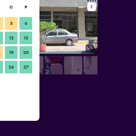
C
P
5
6
12
13
1/8
Yatak Odası
19
20
26
27