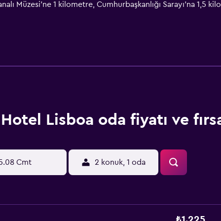
nalı Müzesi'ne 1 kilometre, Cumhurbaşkanlığı Sarayı'na 1,5 kilo
rcos A. Gelabert" Uluslararası Havaalanı 10 dakikalık sürüş mes
Hotel Lisboa oda fiyatı ve fırsa
5.08 Cmt
2 konuk, 1 oda
₺1.225