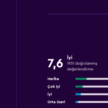
İyi
7,6
1931 doğrulanmış
değerlendirme
Harika
Çok iyi
İyi
Orta üzeri