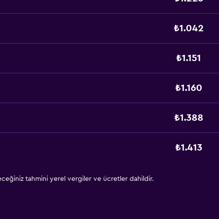
₺1.042
₺1.151
₺1.160
₺1.388
₺1.413
eğiniz tahmini yerel vergiler ve ücretler dahildir.