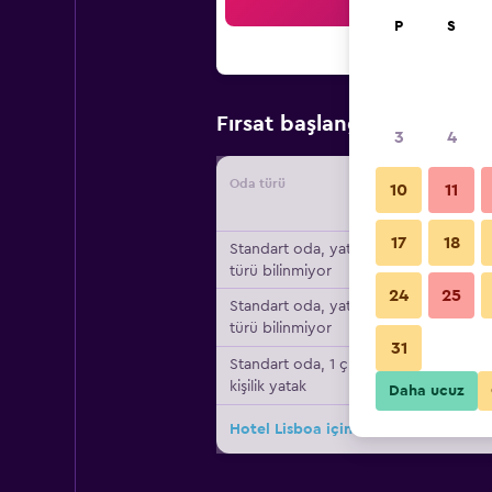
Ar
P
S
₺1.0
Fırsat başlangıç fiyatı
3
4
Oda türü
Tedarikç
10
11
17
18
Standart oda, yatak
türü bilinmiyor
24
25
Standart oda, yatak
türü bilinmiyor
31
Standart oda, 1 çift
kişilik yatak
Daha ucuz
Hotel Lisboa için diğer 6fırsat