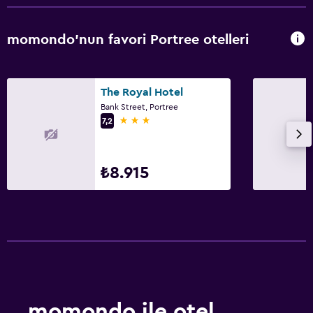
momondo'nun favori Portree otelleri
The Royal Hotel
Bank Street, Portree
3 yıldız
7,2
₺8.915
momondo ile otel