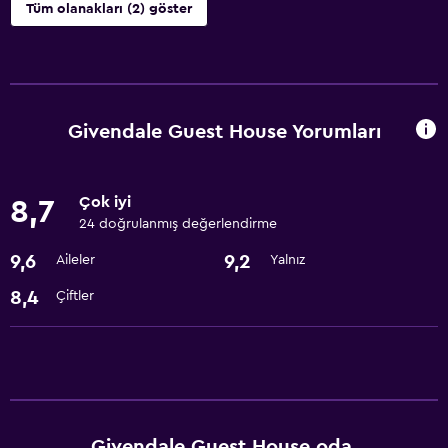
Tüm olanakları (2) göster
Erişilebilirlik ve uygunluk
Sigara içilmeyen odalar mevcut
Givendale Guest House Yorumları
Banyo
Saç kurutma makinesi
Çok iyi
8,7
24 doğrulanmış değerlendirme
9,6
9,2
Aileler
Yalnız
8,4
Çiftler
Givendale Guest House oda