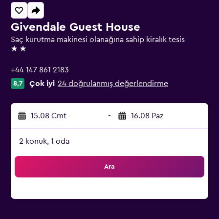
Givendale Guest House
Saç kurutma makinesi olanağına sahip kiralık tesis
2 yıldız
+44 147 861 2183
Çok iyi
24 doğrulanmış değerlendirme
8,7
15.08 Cmt
-
16.08 Paz
2 konuk, 1 oda
Ara