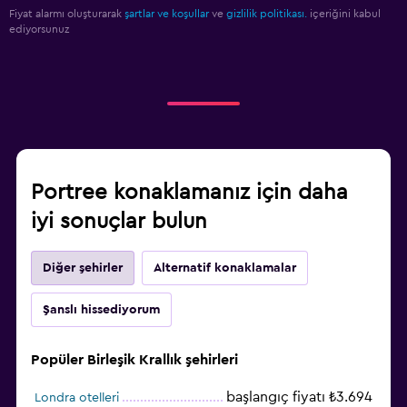
Fiyat alarmı oluşturarak
şartlar ve koşullar
ve
gizlilik politikası.
içeriğini kabul
ediyorsunuz
Portree konaklamanız için daha
iyi sonuçlar bulun
Diğer şehirler
Alternatif konaklamalar
Şanslı hissediyorum
Popüler Birleşik Krallık şehirleri
başlangıç fiyatı ₺3.694
Londra otelleri