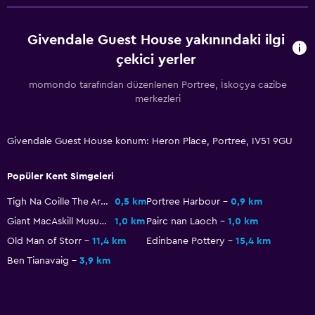
Givendale Guest House yakınındaki ilgi
çekici yerler
momondo tarafından düzenlenen Portree, İskoçya cazibe
merkezleri
Givendale Guest House konum: Heron Place, Portree, IV51 9GU
Popüler Kent Simgeleri
Tigh Na Coille The Aros Experience
0,5 km
Portree Harbour
0,9 km
Giant MacAskill Musuem
1,0 km
Pairc nan Laoch
1,0 km
Old Man of Storr
11,4 km
Edinbane Pottery
15,4 km
Ben Tianavaig
3,9 km