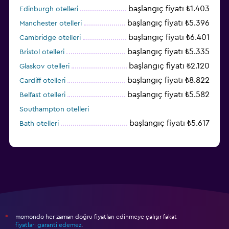
başlangıç fiyatı ₺1.403
Edinburgh otelleri
başlangıç fiyatı ₺5.396
Manchester otelleri
başlangıç fiyatı ₺6.401
Cambridge otelleri
başlangıç fiyatı ₺5.335
Bristol otelleri
başlangıç fiyatı ₺2.120
Glaskov otelleri
başlangıç fiyatı ₺8.822
Cardiff otelleri
başlangıç fiyatı ₺5.582
Belfast otelleri
Southampton otelleri
başlangıç fiyatı ₺5.617
Bath otelleri
momondo her zaman doğru fiyatları edinmeye çalışır fakat
*
fiyatları garanti edemez
.