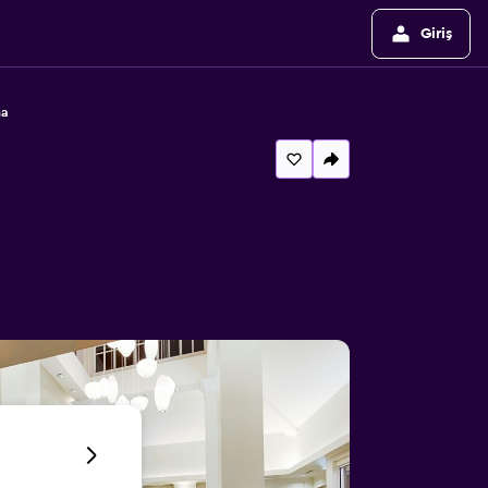
Giriş
na