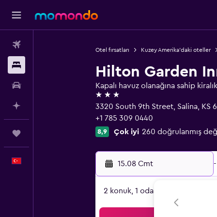
Uçak Bileti
Otel fırsatları
Kuzey Amerika'daki oteller
Konaklama
Hilton Garden In
Kiralık Araç
Kapalı havuz olanağına sahip kiralık
3 yıldız
AI ile Planla
3320 South 9th Street, Salina, KS 
+1 785 309 0440
Çok iyi
260 doğrulanmış değ
8,9
Trips
Türkçe
15.08 Cmt
-
2 konuk, 1 oda