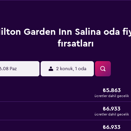
ilton Garden Inn Salina oda fi
fırsatları
6.08 Paz
2 konuk, 1 oda
₺5.863
ücretler dahil gecelik
₺6.933
ücretler dahil gecelik
₺6.933