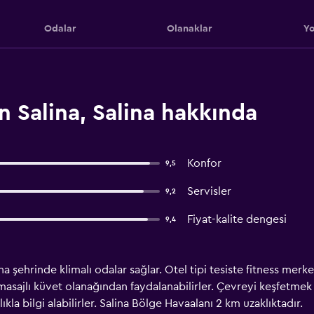
Odalar
Olanaklar
Yo
n Salina, Salina hakkında
Konfor
9,5
Servisler
9,2
Fiyat-kalite dengesi
9,4
ina şehrinde klimalı odalar sağlar. Otel tipi tesiste fitness mer
masajlı küvet olanağından faydalanabilirler. Çevreyi keşfetmek
a bilgi alabilirler. Salina Bölge Havaalanı 2 km uzaklıktadır.