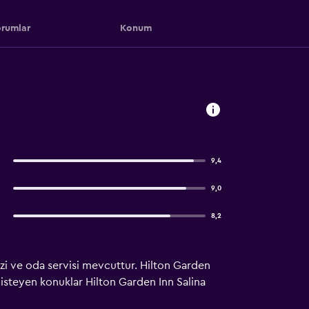
rumlar
Konum
9,4
9,0
8,2
kezi ve oda servisi mevcuttur. Hilton Garden
 isteyen konuklar Hilton Garden Inn Salina