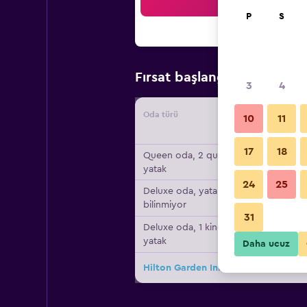
Ar
P
S
₺5.8
Fırsat başlangıç fiyatı
3
4
Oda türü
Tedarikç
10
11
17
18
Queen oda, 2 queen
yatak
24
25
Deluxe oda, yatak türü
bilinmiyor
31
Deluxe oda, 1 king
yatak
Daha ucuz
Hilton Garden Inn Salina için diğer 2