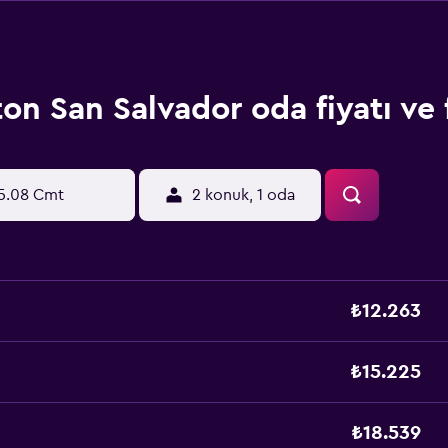
ton San Salvador oda fiyatı ve f
5.08 Cmt
2 konuk, 1 oda
₺12.263
₺15.225
₺18.539