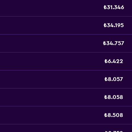
₺31.346
₺34.195
₺34.757
₺6.422
₺8.057
₺8.058
₺8.508