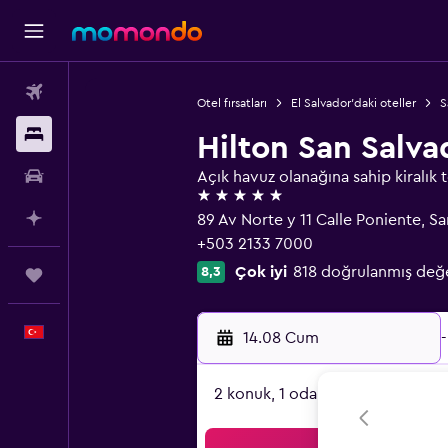
Uçak Bileti
Otel fırsatları
El Salvador'daki oteller
S
Konaklama
Hilton San Salva
Kiralık Araç
Açık havuz olanağına sahip kiralık t
5 yıldız
AI ile Planla
89 Av Norte y 11 Calle Poniente, S
+503 2133 7000
Çok iyi
818 doğrulanmış değ
8,3
Trips
Türkçe
14.08 Cum
-
2 konuk, 1 oda