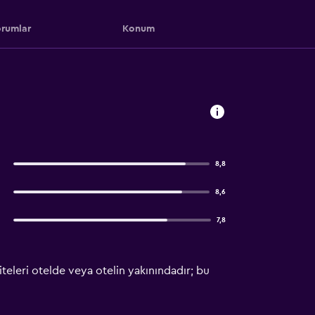
rumlar
Konum
8,8
8,6
7,8
teleri otelde veya otelin yakınındadır; bu