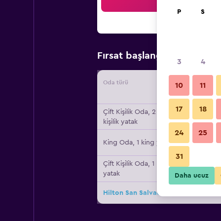
Ar
P
S
₺6.2
Fırsat başlangıç fiyatı
3
4
Oda türü
Tedarikç
10
11
17
18
Çift ​Kişilik Oda, 2 çift
kişilik yatak
24
25
King Oda, 1 king yatak
31
Çift ​Kişilik Oda, 1 king
yatak
Daha ucuz
Hilton San Salvador için diğer 35fır