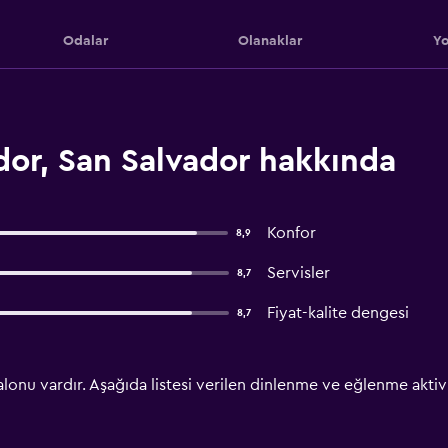
Odalar
Olanaklar
Yo
dor, San Salvador hakkında
Konfor
8,9
Servisler
8,7
Fiyat-kalite dengesi
8,7
lonu vardır. Aşağıda listesi verilen dinlenme ve eğlenme aktivi