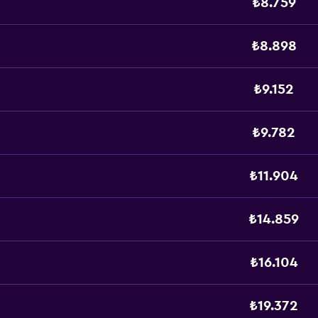
₺8.759
₺8.898
₺9.152
₺9.782
₺11.904
₺14.859
₺16.104
₺19.372