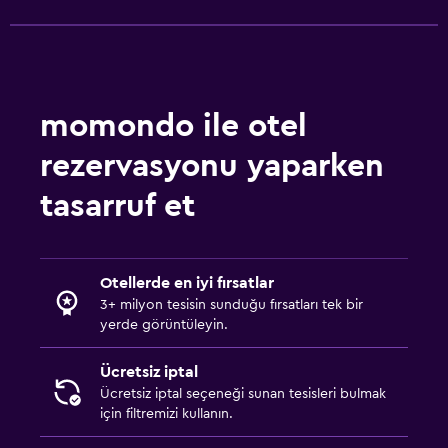
Dış alan
Teras/Veranda
momondo ile otel
Çamaşırhane
rezervasyonu yaparken
Çamaşır yıkama tesisleri
tasarruf et
Çalışma alanı
Çalışma masası
Otellerde en iyi fırsatlar
3+ milyon tesisin sunduğu fırsatları tek bir
Aile dostu
yerde görüntüleyin.
Bebek yatağı
Ücretsiz iptal
Ücretsiz iptal seçeneği sunan tesisleri bulmak
için filtremizi kullanın.