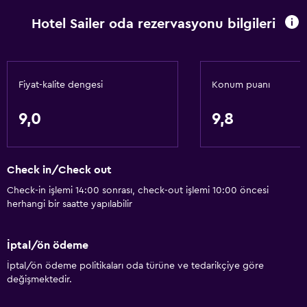
Vücut sabunu
Hotel Sailer oda rezervasyonu bilgileri
Saç kremi
Erişilebilirlik ve uygunluk
Birimin tamamına tekerlekli sandalye ile erişilebilir
Fiyat-kalite dengesi
Konum puanı
Asansör
9,0
9,8
Hipoalerjenik yastık
Sigara içilmez
Check in/Check out
Üst katlara asansörle erişilebilir
Check-in işlemi 14:00 sonrası, check-out işlemi 10:00 öncesi
Özel Sigara İçilir Alan
herhangi bir saatte yapılabilir
Genel
İptal/ön ödeme
Oturma alanı
İptal/ön ödeme politikaları oda türüne ve tedarikçiye göre
Çekyat
değişmektedir.
Telefon