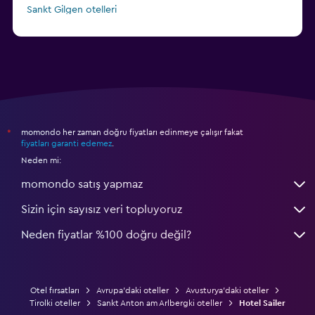
Sankt Gilgen otelleri
momondo her zaman doğru fiyatları edinmeye çalışır fakat
*
fiyatları garanti edemez
.
Neden mi:
momondo satış yapmaz
Sizin için sayısız veri topluyoruz
Neden fiyatlar %100 doğru değil?
Otel fırsatları
Avrupa'daki oteller
Avusturya'daki oteller
Tirolki oteller
Sankt Anton am Arlbergki oteller
Hotel Sailer