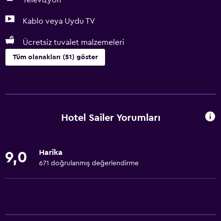
Televizyon
Kablo veya Uydu TV
Ücretsiz tuvalet malzemeleri
Tüm olanakları (51) göster
Temel özellikler
Ücretsiz WiFi
Tüm alanlarda Wi-Fi erişimi
Hotel Sailer Yorumları
İnternet
Yangın söndürücü
Harika
9,0
Ücretsiz tuvalet malzemeleri
671 doğrulanmış değerlendirme
Şampuan
Duman alarmları
Isıtma