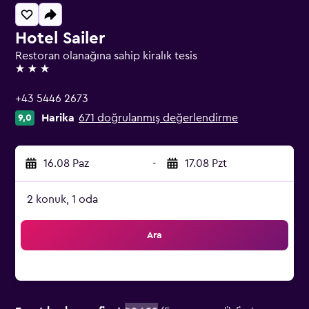
Hotel Sailer
Restoran olanağına sahip kiralık tesis
3 yıldız
+43 5446 2673
Harika
671 doğrulanmış değerlendirme
9,0
16.08 Paz
-
17.08 Pzt
2 konuk, 1 oda
Ara