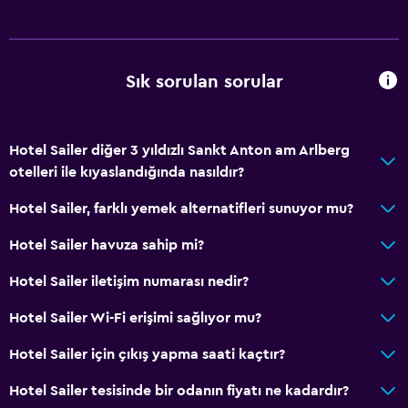
Halı kaplı
Kayak depolama
Depo
Sık sorulan sorular
Banyo
Hotel Sailer diğer 3 yıldızlı Sankt Anton am Arlberg
Saç kurutma makinesi
otelleri ile kıyaslandığında nasıldır?
Tuvalet
Hotel Sailer, farklı yemek alternatifleri sunuyor mu?
Tuvalet kağıdı
Özel banyo
Hotel Sailer havuza sahip mi?
Duş kabini
Hotel Sailer iletişim numarası nedir?
Hotel Sailer Wi-Fi erişimi sağlıyor mu?
Sağlık ve güvenlik
İlk yardım seti
Hotel Sailer için çıkış yapma saati kaçtır?
Ortak alanlarda CCTV
Hotel Sailer tesisinde bir odanın fiyatı ne kadardır?