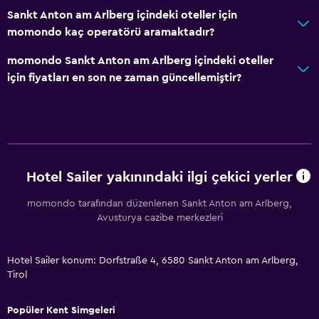
Tesis dışında CCTV
Sankt Anton am Arlberg içindeki oteller için
Kasa
momondo kaç operatörü aramaktadır?
momondo Sankt Anton am Arlberg içindeki oteller
Park ve ulaşım
için fiyatları en son ne zaman güncellemiştir?
Sokakta park yeri
Ücretsiz otopark
Özel park yeri
Medya ve eğlence
Hotel Sailer yakınındaki ilgi çekici yerler
Düz ekran TV
momondo tarafından düzenlenen Sankt Anton am Arlberg,
Kablo veya Uydu TV
Avusturya cazibe merkezleri
Televizyon
Hotel Sailer konum: Dorfstraße 4, 6580 Sankt Anton am Arlberg,
Tirol
Yapılacaklar
Doğa Yürüyüşü
Popüler Kent Simgeleri