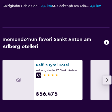
Kayak
Galzigbahn Cable Car
0,3 km
St. Christoph am Arlberg
3,8 km
Piste çok yakın
Hizmetler ve kolaylıklar
Emanet kasası
momondo'nun favori Sankt Anton am
Oda servisi
Arlberg otelleri
Kayak kartı satışı
Yatak Odası
Raffl's Tyrol Hotel
Kuş tüyü yastık
Arlbergstraße 77, Sankt Anton am Arlberg, Tirol
4 yıldız
9,0
Yatak yanında priz
Restoranlar
₺56.475
Restoran
Bar/Lounge