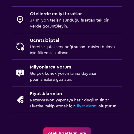
Dış alan
Otellerde en iyi fırsatlar
Teras/Veranda
3+ milyon tesisin sunduğu fırsatları tek bir
yerde görüntüleyin.
Plaj sandalyesi
Mangal
Ücretsiz iptal
Balkon
Ücretsiz iptal seçeneği sunan tesisleri bulmak
için filtremizi kullanın.
Çamaşırhane
Milyonlarca yorum
Çamaşır yıkama tesisleri
Gerçek konuk yorumlarına dayanan
puanlamalara göz atın.
Çamaşırhane
Pantolon presi
Fiyat Alarmları
Rezervasyon yapmaya hazır değil misiniz?
Ütü ve ütü masası
Fiyatları takip etmek için
fiyat alarmı
oluşturun.
Yatak Odası
Yatak yanında priz
oteli fırsatlarını ara