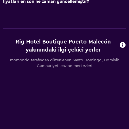
Şarap kadehleri
fiyatları en son ne zaman güncellemiştir?
Mutfak gereçleri
Mutfak
Küçük Mutfak
Çay/kahve makinesi
Rig Hotel Boutique Puerto Malecón
Buzdolabı
yakınındaki ilgi çekici yerler
Kahve makinesi
momondo tarafından düzenlenen Santo Domingo, Dominik
Yemek alanı
Cumhuriyeti cazibe merkezleri
Restoranlar
Market alışverişi teslimatı
Paketlenmiş öğle yemeği
Restoran
Bar/Lounge
Konaklama birimlerine yiyecek servisi yapılabilir