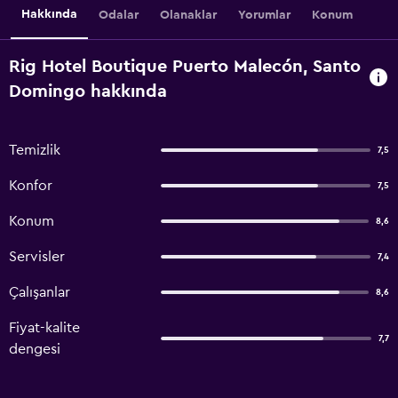
Hakkında
Odalar
Olanaklar
Yorumlar
Konum
Rig Hotel Boutique Puerto Malecón, Santo
Domingo hakkında
Temizlik
7,5
Konfor
7,5
Konum
8,6
Servisler
7,4
Çalışanlar
8,6
Fiyat-kalite
7,7
dengesi