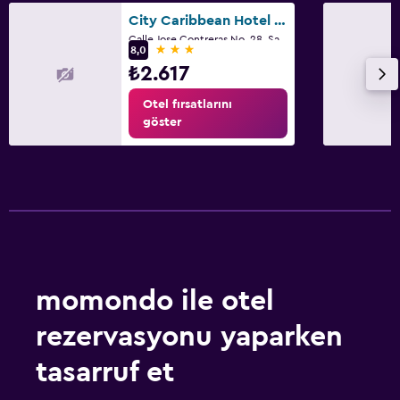
Televizyon
City Caribbean Hotel Boutique
Calle Jose Contreras No. 28, Santo Domingo
3 yıldız
8,0
Havuz
₺2.617
Kapalı havuz
Otel fırsatlarını
göster
Açık havuz
Dalma havuzu
Havuz havluları
Havuz bar
Park ve ulaşım
Havalimanı servisi (ücretli)
momondo ile otel
Ücretsiz otopark
rezervasyonu yaparken
Shuttle servisi (ek ücret uygulanır)
tasarruf et
Sokakta park yeri