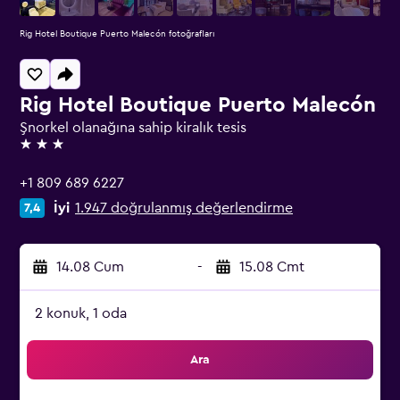
Rig Hotel Boutique Puerto Malecón fotoğrafları
Rig Hotel Boutique Puerto Malecón
Şnorkel olanağına sahip kiralık tesis
3 yıldız
+1 809 689 6227
İyi
1.947 doğrulanmış değerlendirme
7,4
14.08 Cum
-
15.08 Cmt
2 konuk, 1 oda
Ara