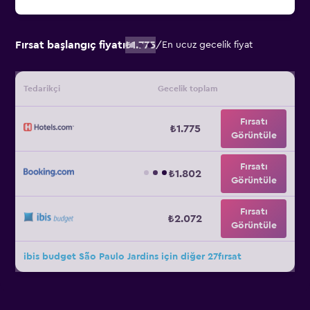
Fırsat başlangıç fiyatı
₺1.775
/
En ucuz gecelik fiyat
Tedarikçi
Gecelik toplam
Fırsatı
₺1.775
Görüntüle
Fırsatı
₺1.802
Görüntüle
Fırsatı
₺2.072
Görüntüle
ibis budget São Paulo Jardins için diğer 27fırsat