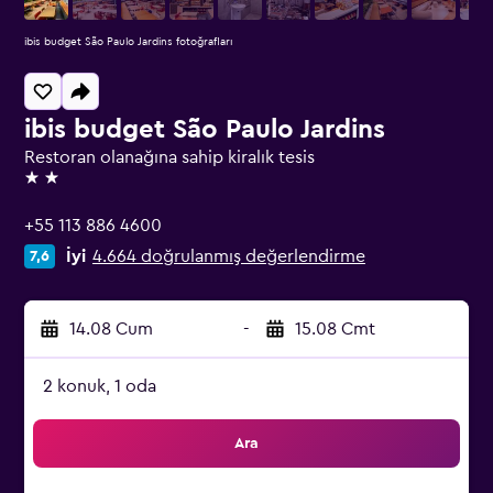
ibis budget São Paulo Jardins fotoğrafları
ibis budget São Paulo Jardins
Restoran olanağına sahip kiralık tesis
2 yıldız
+55 113 886 4600
İyi
4.664 doğrulanmış değerlendirme
7,6
14.08 Cum
-
15.08 Cmt
2 konuk, 1 oda
Ara