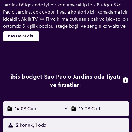
Jardins bölgesinde iyi bir konuma sahip Ibis Budget São
Paulo Jardins, çok uygun fiyatla konforlu bir konaklama için
idealdir. Akıllı TV, WiFi ve klima bulunan sıcak ve işlevsel bir
ortamda 3 kişilik odalar. İsteğe bağlı ve zengin kahvaltı ve
7/24 açık bir market. Ibis Budget SP ücretli bir otoparka ve
Devamını oku
iş merkezine sahiptir. Evcil hayvanlar ücret karşılığında
kabul edilir.
ibis budget São Paulo Jardins oda fiyatı
ve fırsatları
14.08 Cum
-
15.08 Cmt
2 konuk, 1 oda