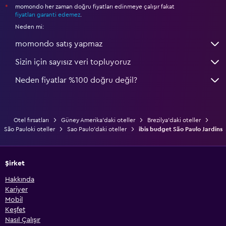
momondo her zaman doğru fiyatları edinmeye çalışır fakat
*
fiyatları garanti edemez
.
Neden mi:
momondo satış yapmaz
Sizin için sayısız veri topluyoruz
Neden fiyatlar %100 doğru değil?
Otel fırsatları
Güney Amerika'daki oteller
Brezilya'daki oteller
São Pauloki oteller
Sao Paulo'daki oteller
ibis budget São Paulo Jardins
Şirket
Hakkında
Kariyer
Mobil
Keşfet
Nasıl Çalışır