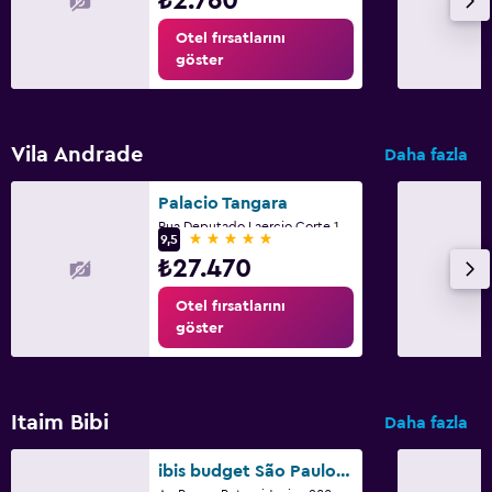
₺2.760
Otel fırsatlarını
göster
Vila Andrade
Daha fazla
Palacio Tangara
Rua Deputado Laercio Corte 1501, Sao Paulo
5 yıldız
9,5
₺27.470
Otel fırsatlarını
göster
Itaim Bibi
Daha fazla
ibis budget São Paulo Morumbi