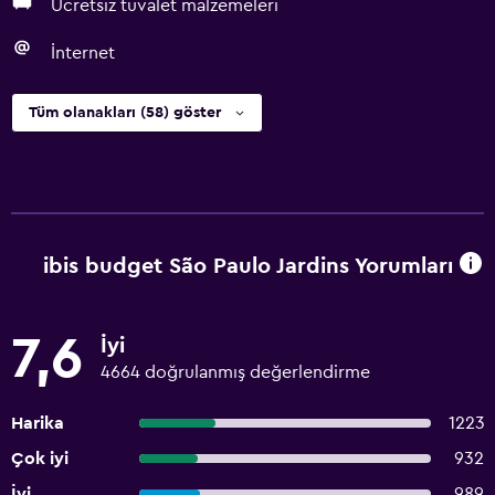
Ücretsiz tuvalet malzemeleri
İnternet
Tüm olanakları (58) göster
ibis budget São Paulo Jardins Yorumları
7,6
İyi
4664 doğrulanmış değerlendirme
Harika
1223
Çok iyi
932
İyi
989