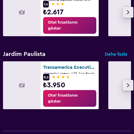
Av. Roque Petroni Junior, 800, Sao Paulo
3 yıldız
7,4
₺2.617
Otel fırsatlarını
göster
Jardim Paulista
Daha fazla
Transamerica Executive Jardins
Alameda Lorena, 473, Sao Paulo
4 yıldız
8,6
₺3.950
Otel fırsatlarını
göster