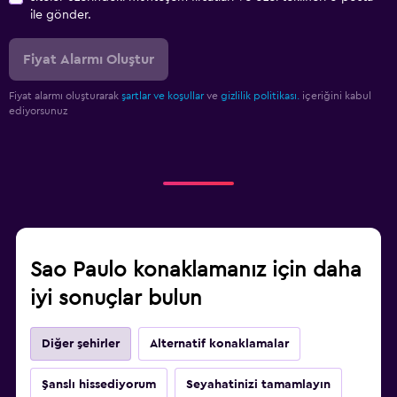
ile gönder.
Fiyat Alarmı Oluştur
Fiyat alarmı oluşturarak
şartlar ve koşullar
ve
gizlilik politikası.
içeriğini kabul
ediyorsunuz
Sao Paulo konaklamanız için daha
iyi sonuçlar bulun
Diğer şehirler
Alternatif konaklamalar
Şanslı hissediyorum
Seyahatinizi tamamlayın