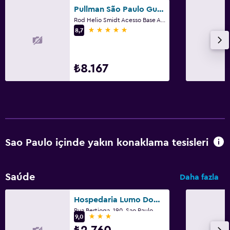
Pullman São Paulo Guarulhos Airport
Rod Helio Smidt Acesso Base Aerea Cumbica, Sao Paulo
5 yıldız
8,7
₺8.167
Sao Paulo içinde yakın konaklama tesisleri
Saúde
Daha fazla
Hospedaria Lumo Domo Praça da Árvore
Rua Bertioga, 190, Sao Paulo
3 yıldız
9,0