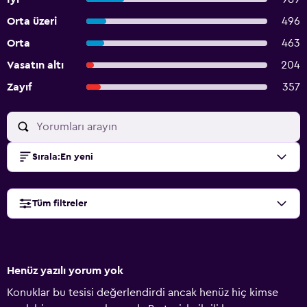
Orta üzeri
496
Orta
463
Vasatın altı
204
Zayıf
357
Sırala
:
En yeni
Tüm filtreler
Henüz yazılı yorum yok
Konuklar bu tesisi değerlendirdi ancak henüz hiç kimse