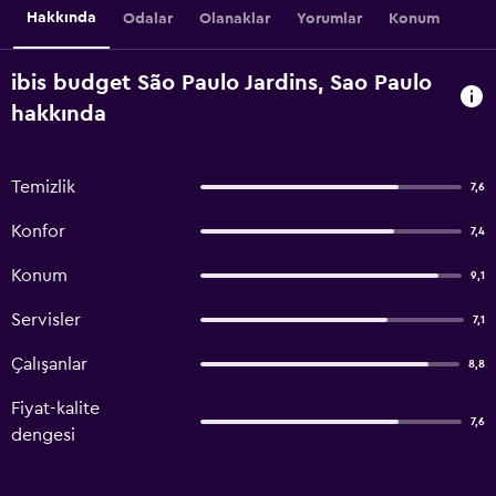
Hakkında
Odalar
Olanaklar
Yorumlar
Konum
ibis budget São Paulo Jardins, Sao Paulo
hakkında
Temizlik
7,6
Konfor
7,4
Konum
9,1
Servisler
7,1
Çalışanlar
8,8
Fiyat-kalite
7,6
dengesi