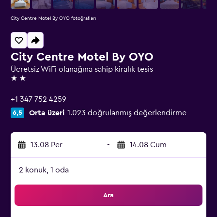
City Centre Motel By OYO fotoğrafları
City Centre Motel By OYO
Ücretsiz WiFi olanağına sahip kiralık tesis
2 yıldız
+1 347 752 4259
Orta üzeri
1.023 doğrulanmış değerlendirme
6,5
13.08 Per
-
14.08 Cum
2 konuk, 1 oda
Ara