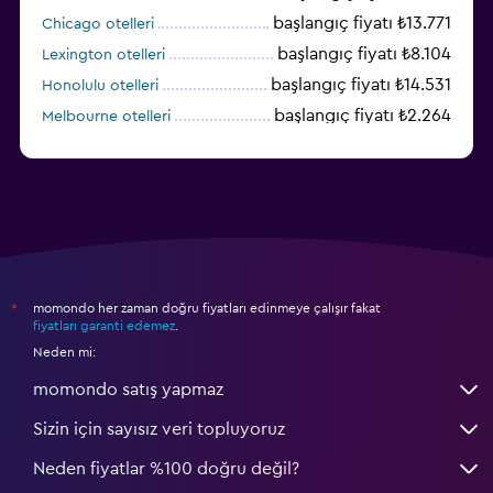
başlangıç fiyatı ₺13.771
Chicago otelleri
başlangıç fiyatı ₺8.104
Lexington otelleri
başlangıç fiyatı ₺14.531
Honolulu otelleri
başlangıç fiyatı ₺2.264
Melbourne otelleri
başlangıç fiyatı ₺3.394
Salt Lake City otelleri
momondo her zaman doğru fiyatları edinmeye çalışır fakat
*
fiyatları garanti edemez
.
Neden mi:
momondo satış yapmaz
Sizin için sayısız veri topluyoruz
Neden fiyatlar %100 doğru değil?