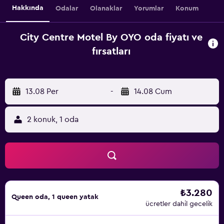
Hakkında
Odalar
Olanaklar
Yorumlar
Konum
City Centre Motel By OYO oda fiyatı ve
fırsatları
13.08 Per
-
14.08 Cum
2 konuk, 1 oda
₺3.280
Queen oda, 1 queen yatak
ücretler dahil gecelik