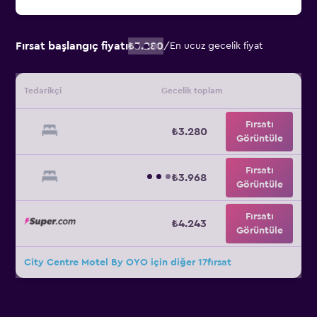
Fırsat başlangıç fiyatı
₺3.280
/
En ucuz gecelik fiyat
Tedarikçi
Gecelik toplam
Fırsatı
₺3.280
Görüntüle
Fırsatı
₺3.968
Görüntüle
Fırsatı
₺4.243
Görüntüle
City Centre Motel By OYO için diğer 17fırsat