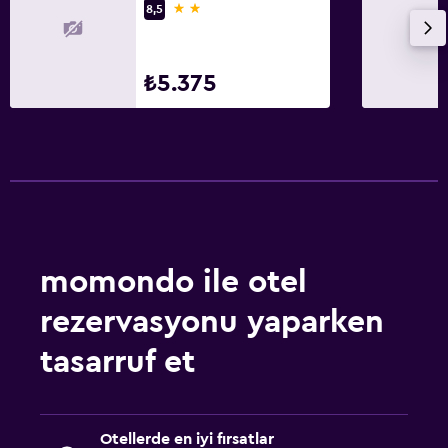
2 yıldız
8,5
₺5.375
momondo ile otel
rezervasyonu yaparken
tasarruf et
Otellerde en iyi fırsatlar