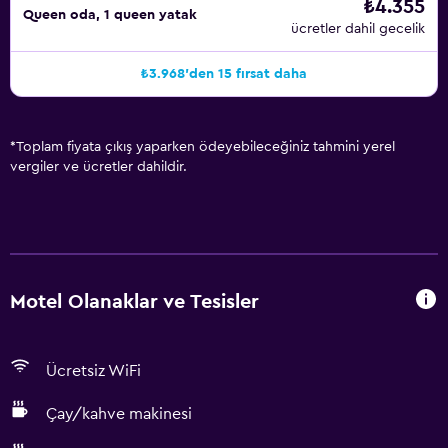
₺4.355
Queen oda, 1 queen yatak
ücretler dahil gecelik
₺3.968'den 15 fırsat daha
*
Toplam fiyata çıkış yaparken ödeyebileceğiniz tahmini yerel
vergiler ve ücretler dahildir.
Motel Olanaklar ve Tesisler
Ücretsiz WiFi
Çay/kahve makinesi