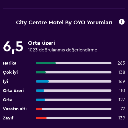
City Centre Motel By OYO Yorumları
6,5
Orta üzeri
1023 doğrulanmış değerlendirme
Harika
263
Çok iyi
138
İyi
169
Orta üzeri
110
Orta
127
Vasatın altı
77
Zayıf
139