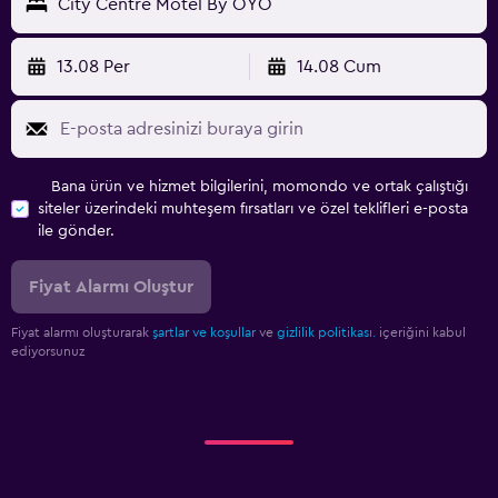
City Centre Motel By OYO
13.08 Per
14.08 Cum
Bana ürün ve hizmet bilgilerini, momondo ve ortak çalıştığı
siteler üzerindeki muhteşem fırsatları ve özel teklifleri e-posta
ile gönder.
Fiyat Alarmı Oluştur
Fiyat alarmı oluşturarak
şartlar ve koşullar
ve
gizlilik politikası.
içeriğini kabul
ediyorsunuz