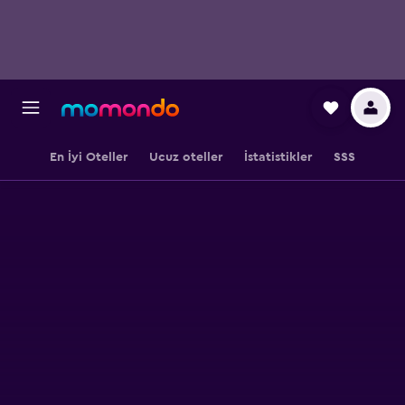
En İyi Oteller
Ucuz oteller
İstatistikler
SSS