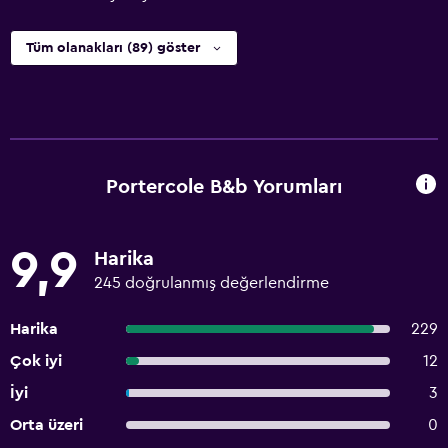
Tüm olanakları (89) göster
Portercole B&b Yorumları
9,9
Harika
245 doğrulanmış değerlendirme
Harika
229
Çok iyi
12
İyi
3
Orta üzeri
0