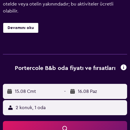
otelde veya otelin yakınındadır; bu aktiviteler ücretli
olabilir.
Devamını oku
Portercole B&b oda fiyatı ve fırsatları
15.08 Cmt
-
16.08 Paz
2 konuk, 1 oda