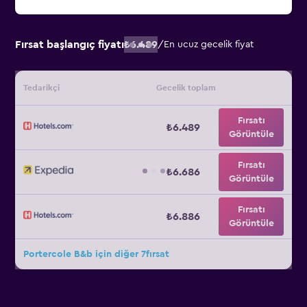
Fırsat başlangıç fiyatı
₺6.489
/
En ucuz gecelik fiyat
Tedarikçi
Gecelik toplam
Fırsatı
₺6.489
Görüntüle
Fırsatı
₺6.686
Görüntüle
Fırsatı
₺6.886
Görüntüle
Portercole B&b için diğer 7fırsat