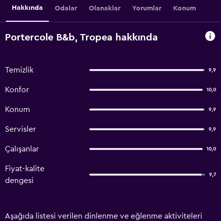
Hakkında
Odalar
Olanaklar
Yorumlar
Konum
Portercole B&b, Tropea hakkında
Temizlik
9,9
Konfor
10,0
Konum
9,9
Servisler
9,9
Çalışanlar
10,0
Fiyat-kalite
9,7
dengesi
Aşağıda listesi verilen dinlenme ve eğlenme aktiviteleri