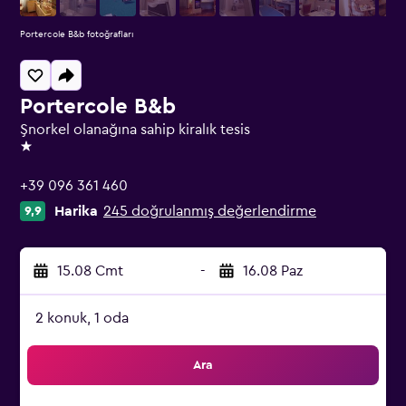
Portercole B&b fotoğrafları
Portercole B&b
Şnorkel olanağına sahip kiralık tesis
1 yıldız
+39 096 361 460
Harika
245 doğrulanmış değerlendirme
9,9
15.08 Cmt
-
16.08 Paz
2 konuk, 1 oda
Ara