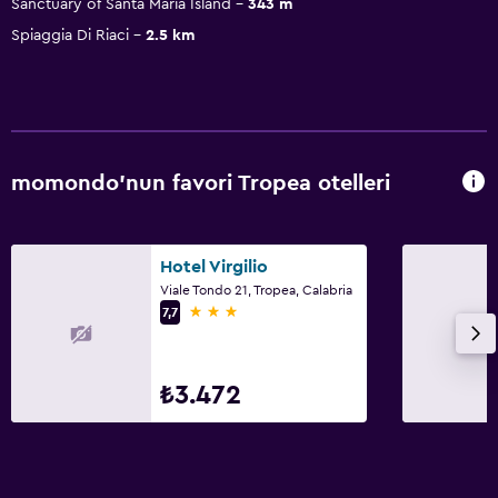
Sanctuary of Santa Maria Island
343 m
Spiaggia Di Riaci
2.5 km
momondo'nun favori Tropea otelleri
Hotel Virgilio
Viale Tondo 21, Tropea, Calabria
3 yıldız
7,7
₺3.472