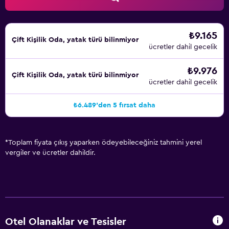
₺9.165
Çift ​Kişilik Oda, yatak türü bilinmiyor
ücretler dahil gecelik
₺9.976
Çift ​Kişilik Oda, yatak türü bilinmiyor
ücretler dahil gecelik
₺6.489'den 5 fırsat daha
*
Toplam fiyata çıkış yaparken ödeyebileceğiniz tahmini yerel
vergiler ve ücretler dahildir.
Otel Olanaklar ve Tesisler