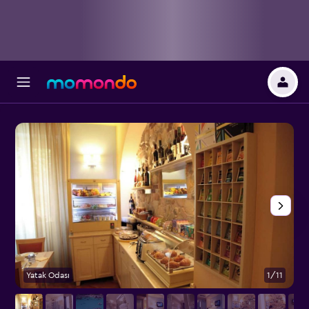
Yatak Odası
1/11
D