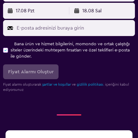
17.08 Pzt
18.08 Sal
Bana ürün ve hizmet bilgilerini, momondo ve ortak çalıştığı
siteler üzerindeki muhteşem fırsatları ve özel teklifleri e-posta
ile gönder.
Fiyat Alarmı Oluştur
Fiyat alarmı oluşturarak
şartlar ve koşullar
ve
gizlilik politikası.
içeriğini kabul
ediyorsunuz