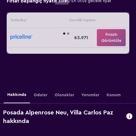
Fırsat başlangıç fiyatı
₺3.971
/
En ucuz gecelik fiyat
Tedarikçi
Gecelik toplam
Fırsatı
₺3.971
Görüntüle
Hakkında
Odalar
Olanaklar
Yorumlar
Konum
Posada Alpenrose Neu, Villa Carlos Paz
hakkında