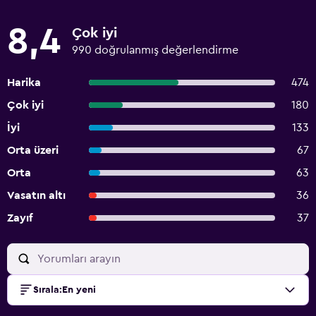
8,4
Çok iyi
990 doğrulanmış değerlendirme
Harika
474
Çok iyi
180
İyi
133
Orta üzeri
67
Orta
63
Vasatın altı
36
Zayıf
37
Sırala
:
En yeni