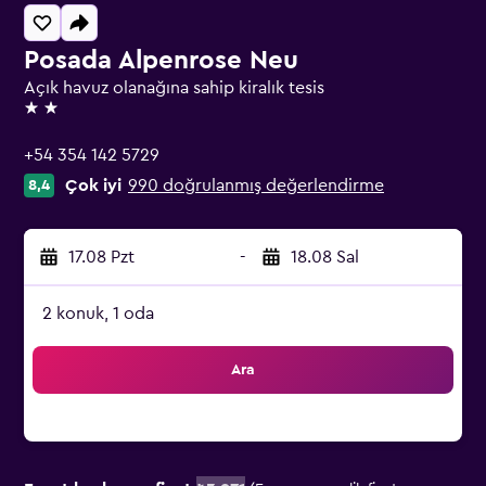
Posada Alpenrose Neu
Açık havuz olanağına sahip kiralık tesis
2 yıldız
+54 354 142 5729
Çok iyi
990 doğrulanmış değerlendirme
8,4
17.08 Pzt
-
18.08 Sal
2 konuk, 1 oda
Ara