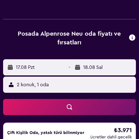
erişimi sadece resepsiyonda mevcuttur. Masa tenisi ve
langırt içeren bir oyun odası da mevcuttur. Konuklar ortak
salonda dinlenebilirler. Posada Alpenrose Neu, San Roque
Gölü'ne 200 metre ve Pajas Blancas Havaalanı'na 20 km
uzaklıktadır.
Posada Alpenrose Neu oda fiyatı ve
fırsatları
17.08 Pzt
-
18.08 Sal
2 konuk, 1 oda
₺3.971
Çift ​Kişilik Oda, yatak türü bilinmiyor
ücretler dahil gecelik