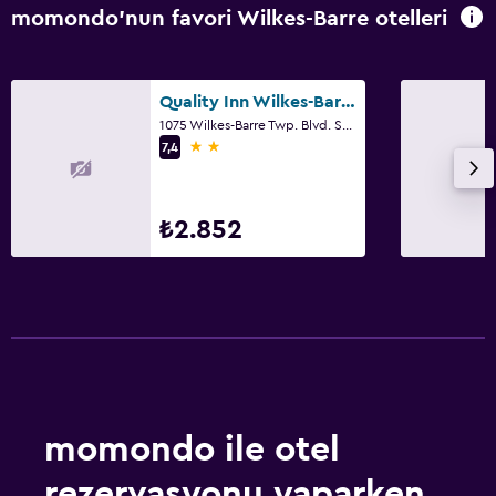
momondo'nun favori Wilkes-Barre otelleri
Quality Inn Wilkes-Barre near Arena
1075 Wilkes-Barre Twp. Blvd. SR 309, Wilkes-Barre, PA
2 yıldız
7,4
₺2.852
momondo ile otel
rezervasyonu yaparken