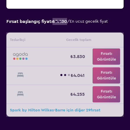
Fırsat başlangıç fiyatı
₺3.830
/
En ucuz gecelik fiyat
Tedarikçi
Gecelik toplam
Fırsatı
₺3.830
Görüntüle
Fırsatı
₺4.041
Görüntüle
Fırsatı
₺4.255
Görüntüle
Spark by Hilton Wilkes-Barre için diğer 29fırsat