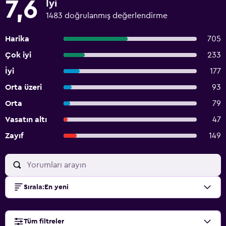
7,6
İyi
1483 doğrulanmış değerlendirme
Harika
705
Çok iyi
233
İyi
177
Orta üzeri
93
Orta
79
Vasatın altı
47
Zayıf
149
Sırala
:
En yeni
Tüm filtreler