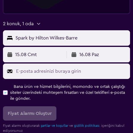
2 konuk, 1 oda
Spark by Hilton Wilkes-Barre
15.08 Cmt
16.08 Paz
Bana ürün ve hizmet bilgilerini, momondo ve ortak çalıştığı
siteler üzerindeki muhteşem fırsatları ve özel teklifleri e-posta
ile gönder.
Fiyat Alarmı Oluştur
Fiyat alarmı oluşturarak
şartlar ve koşullar
ve
gizlilik politikası.
içeriğini kabul
ediyorsunuz