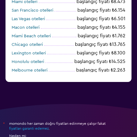
başlangıç fiyatı ₺8.473
Miami otelleri
başlangıç fiyatı ₺6.154
San Francisco otelleri
başlangıç fiyatı ₺6.501
Las Vegas otelleri
başlangıç fiyatı ₺4.155
Macon otelleri
başlangıç fiyatı ₺1.762
Miami Beach otelleri
başlangıç fiyatı ₺13.765
Chicago otelleri
başlangıç fiyatı ₺8.100
Lexington otelleri
başlangıç fiyatı ₺14.525
Honolulu otelleri
başlangıç fiyatı ₺2.263
Melbourne otelleri
başlangıç fiyatı ₺3.393
Salt Lake City otelleri
momondo her zaman doğru fiyatları edinmeye çalışır fakat
*
fiyatları garanti edemez
.
Neden mi: