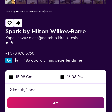
Spark by Hilton Wilkes-Barre fotoğrafları
Spark by Hilton Wilkes-Barre
Kapalı havuz olanağına sahip kiralık tesis
2 yıldız
+1 570 970 3760
İyi
1.483 doğrulanmış değerlendirme
7,6
15.08 Cmt
-
16.08 Paz
2 konuk, 1 oda
Ara