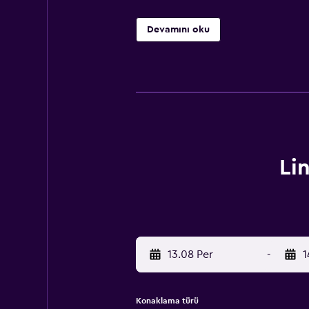
Devamını oku
Li
13.08 Per
-
1
Konaklama türü