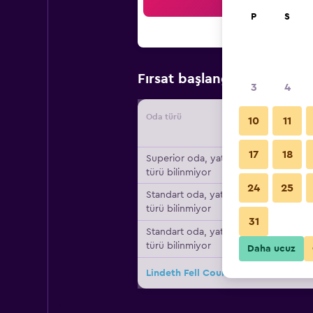
Ar
P
S
₺7.62
Fırsat başlangıç fiyatı
3
4
Oda türü
Tedarikç
10
11
17
18
Superior oda, yatak
türü bilinmiyor
24
25
Standart oda, yatak
türü bilinmiyor
31
Standart oda, yatak
türü bilinmiyor
Daha ucuz
Lindeth Fell Country House için diğe