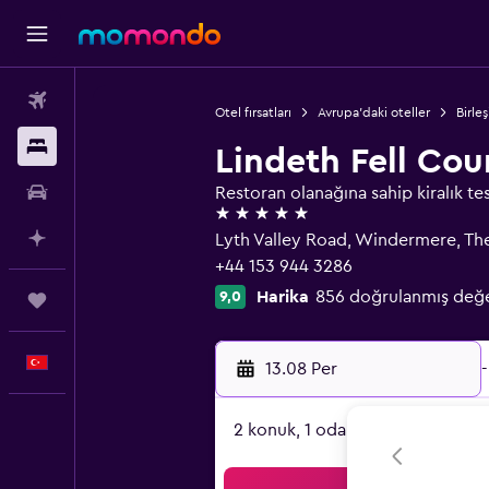
Uçak Bileti
Otel fırsatları
Avrupa'daki oteller
Birleş
Konaklama
Lindeth Fell Co
Kiralık Araç
Restoran olanağına sahip kiralık tes
5 yıldız
AI ile Planla
Lyth Valley Road, Windermere, The
+44 153 944 3286
Harika
856 doğrulanmış değ
9,0
Trips
Türkçe
13.08 Per
-
2 konuk, 1 oda