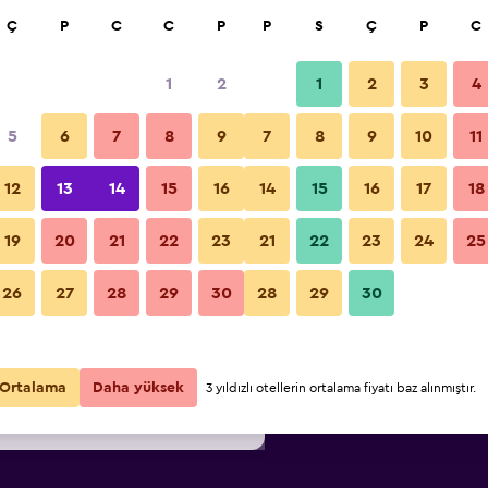
a
Ç
P
C
C
P
P
S
Ç
P
C
1
2
1
2
3
4
1
/
En ucuz gecelik fiyat
5
6
7
8
9
7
8
9
10
11
Bina
i
Gecelik
12
13
14
15
16
14
15
16
17
18
toplam
19
20
21
22
23
21
22
23
24
25
₺7.621
Fırsatı Görüntüle
Lindeth Fell Country House foto
26
27
28
29
30
28
29
30
₺9.298
Fırsatı Görüntüle
₺9.520
Fırsatı Görüntüle
Ortalama
Daha yüksek
3 yıldızlı otellerin ortalama fiyatı baz alınmıştır.
r 23fırsat