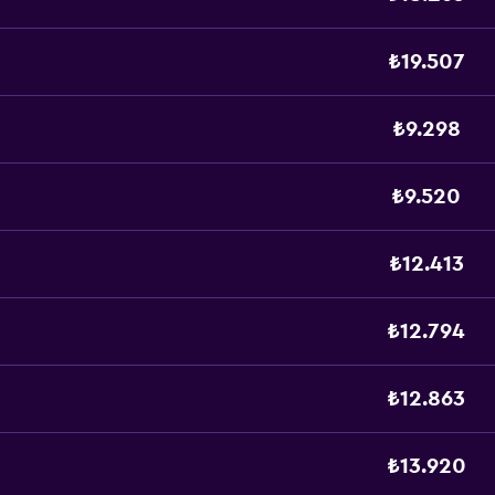
₺19.507
₺9.298
₺9.520
₺12.413
₺12.794
₺12.863
₺13.920