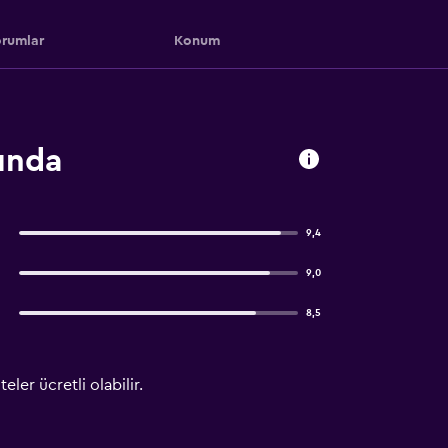
rumlar
Konum
ında
9,4
9,0
8,5
ler ücretli olabilir.