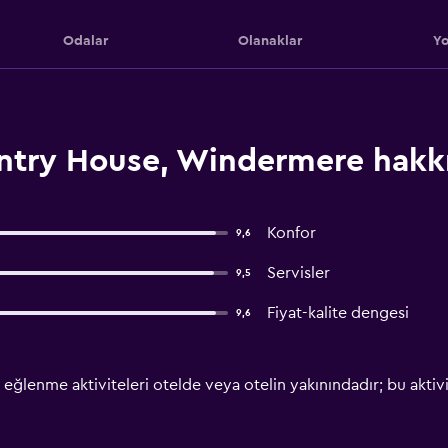
Odalar
Olanaklar
Yo
untry House, Windermere hakk
Konfor
9,6
Servisler
9,5
Fiyat-kalite dengesi
9,6
eğlenme aktiviteleri otelde veya otelin yakınındadır; bu aktivite