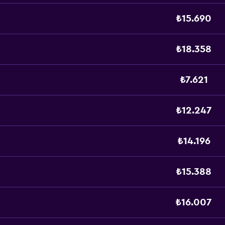
₺15.690
₺18.358
₺7.621
₺12.247
₺14.196
₺15.388
₺16.007