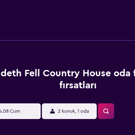
ndeth Fell Country House oda f
fırsatları
4.08 Cum
2 konuk, 1 oda