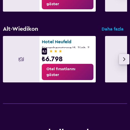
göster
Bebek yatağı
Çocuk dostu büfe
Oyun alanı
Alt-Wiedikon
Daha fazla
Park ve ulaşım
Hotel Neufeld
Friesenbergstrasse,15, Zürih, Zürih
Shuttle servisi (ücretsiz)
3 yıldız
8,1
₺6.798
Otopark
Havalimanı servisi (ücretli)
Otel fırsatlarını
göster
Çalışma alanı
Faks/fotokopi
Laptop kasası
Çalışma masası
Dış alan