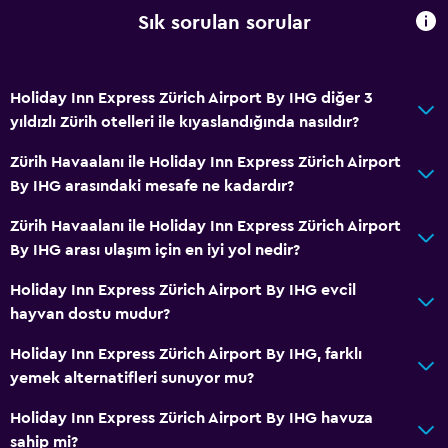
Sık sorulan sorular
Engelli tuvalet tutamağı
Üst katlara asansörle erişilebilir
Özel Sigara İçilir Alan
Holiday Inn Express Zürich Airport By IHG diğer 3
yıldızlı Zürih otelleri ile kıyaslandığında nasıldır?
Restoranlar
Zürih Havaalanı ile Holiday Inn Express Zürich Airport
Elektrikli su ısıtıcı
By IHG arasındaki mesafe ne kadardır?
Özel diyet menüleri (talep üzerine)
Zürih Havaalanı ile Holiday Inn Express Zürich Airport
Atıştırmalık büfesi
By IHG arası ulaşım için en iyi yol nedir?
Restoran
Holiday Inn Express Zürich Airport By IHG evcil
Bar/Lounge
hayvan dostu mudur?
Çay/kahve makinesi
Holiday Inn Express Zürich Airport By IHG, farklı
Su ısıtıcı
yemek alternatifleri sunuyor mu?
Konaklama birimlerine yiyecek servisi yapılabilir
Holiday Inn Express Zürich Airport By IHG havuza
Kahve makinesi
sahip mi?