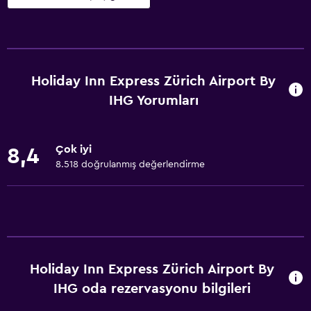
Temel özellikler
Ücretsiz WiFi
Tüm alanlarda Wi-Fi erişimi
Holiday Inn Express Zürich Airport By
İnternet
IHG Yorumları
Yatak Örtüsü
Havlu
Çok iyi
8,4
Vantilatör
8.518 doğrulanmış değerlendirme
Yangın söndürücü
Ücretsiz tuvalet malzemeleri
Şampuan
Duman alarmları
Holiday Inn Express Zürich Airport By
Isıtma
IHG oda rezervasyonu bilgileri
Adaptör