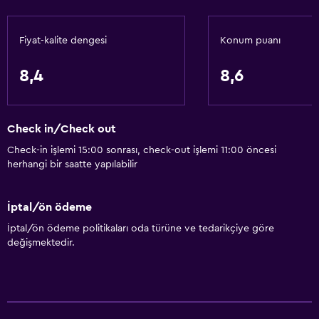
Vücut sabunu
Klimalı
Fiyat-kalite dengesi
Konum puanı
Çöp kutusu
8,4
8,6
Saç kremi
Erişilebilirlik ve uygunluk
Check in/Check out
Evcil hayvan istek üzerine kabul edilir. Ek ücret talep
Check-in işlemi 15:00 sonrası, check-out işlemi 11:00 öncesi
edilebilir.
herhangi bir saatte yapılabilir
Artırılmış erişilebilirlik
Asansör
İptal/ön ödeme
Asansörle erişilebilir
İptal/ön ödeme politikaları oda türüne ve tedarikçiye göre
değişmektedir.
Engelli otoparkı
Adapte banyo
Sigara içilmez
Alçak banyo lavabosu