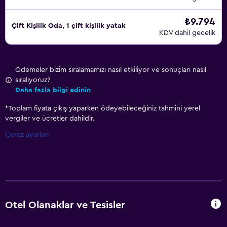
₺9.794
Çift ​Kişilik Oda, 1 çift kişilik yatak
KDV dahil gecelik
Ödemeler bizim sıralamamızı nasıl etkiliyor ve sonuçları nasıl
sıralıyoruz?
Daha fazla bilgi edinin
*
Toplam fiyata çıkış yaparken ödeyebileceğiniz tahmini yerel
vergiler ve ücretler dahildir.
Çerez ayarları
Otel Olanaklar ve Tesisler