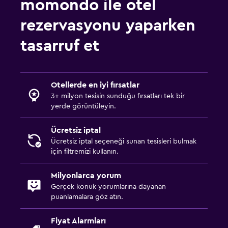
momondo ile otel
Teras/Veranda
rezervasyonu yaparken
Bahçe
tasarruf et
Yapılacaklar
Hediyelik eşya mağazası
Otellerde en iyi fırsatlar
3+ milyon tesisin sunduğu fırsatları tek bir
yerde görüntüleyin.
Ücretsiz iptal
Ücretsiz iptal seçeneği sunan tesisleri bulmak
için filtremizi kullanın.
Milyonlarca yorum
Gerçek konuk yorumlarına dayanan
puanlamalara göz atın.
Fiyat Alarmları