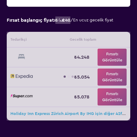
Fırsat başlangıç fiyatı
₺4.248
/
En ucuz gecelik fiyat
Tedarikçi
Gecelik toplam
Fırsatı
₺4.248
Görüntüle
Fırsatı
₺5.054
Görüntüle
Fırsatı
₺5.078
Görüntüle
Holiday Inn Express Zürich Airport By IHG için diğer 42fırsat