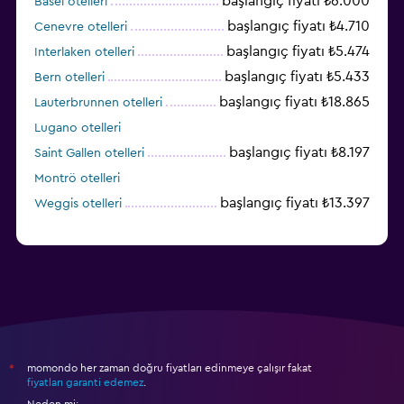
başlangıç fiyatı ₺6.000
Basel otelleri
başlangıç fiyatı ₺4.710
Cenevre otelleri
başlangıç fiyatı ₺5.474
Interlaken otelleri
başlangıç fiyatı ₺5.433
Bern otelleri
başlangıç fiyatı ₺18.865
Lauterbrunnen otelleri
Lugano otelleri
başlangıç fiyatı ₺8.197
Saint Gallen otelleri
Montrö otelleri
başlangıç fiyatı ₺13.397
Weggis otelleri
momondo her zaman doğru fiyatları edinmeye çalışır fakat
*
fiyatları garanti edemez
.
Neden mi: