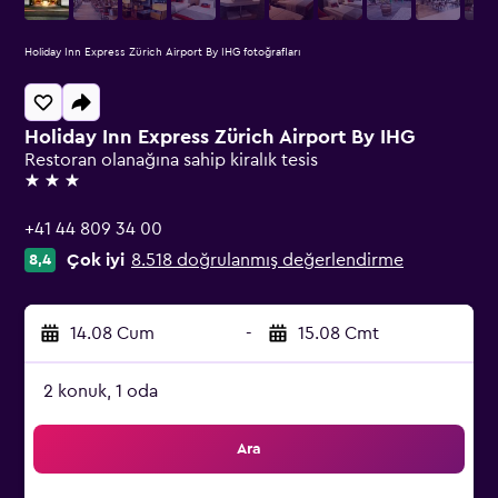
Holiday Inn Express Zürich Airport By IHG fotoğrafları
Holiday Inn Express Zürich Airport By IHG
Restoran olanağına sahip kiralık tesis
3 yıldız
+41 44 809 34 00
Çok iyi
8.518 doğrulanmış değerlendirme
8,4
14.08 Cum
-
15.08 Cmt
2 konuk, 1 oda
Ara