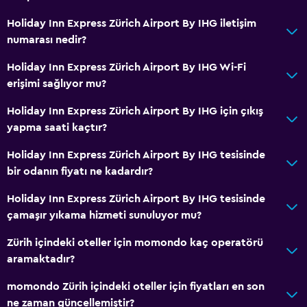
Otomat (içecek)
Holiday Inn Express Zürich Airport By IHG iletişim
Otomat (atıştırmalık)
numarası nedir?
Holiday Inn Express Zürich Airport By IHG Wi-Fi
Genel
erişimi sağlıyor mu?
Aile odaları
Holiday Inn Express Zürich Airport By IHG için çıkış
Oturma alanı
yapma saati kaçtır?
Çekyat
Holiday Inn Express Zürich Airport By IHG tesisinde
Ses geçirmez odalar
bir odanın fiyatı ne kadardır?
Ses geçirmezlik
Holiday Inn Express Zürich Airport By IHG tesisinde
Telefon
çamaşır yıkama hizmeti sunuluyor mu?
Halı kaplı
Zürih içindeki oteller için momondo kaç operatörü
Şehir manzaralı
aramaktadır?
Depo
momondo Zürih içindeki oteller için fiyatları en son
ne zaman güncellemiştir?