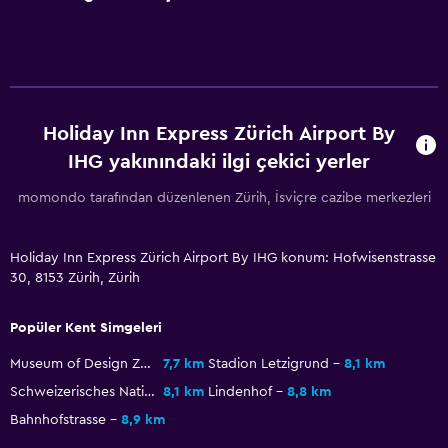
Hizmetler ve kolaylıklar
İş merkezi
Araç kiralama
Uyandırma servisi
Emanet kasası
Holiday Inn Express Zürich Airport By
IHG yakınındaki ilgi çekici yerler
Yerinde döviz alım satım
Toplantı/Resmi Yemek
momondo tarafından düzenlenen Zürih, İsviçre cazibe merkezleri
Anahtar kart erişimi
24 saat resepsiyon
Holiday Inn Express Zürich Airport By IHG konum: Hofwisenstrasse
30, 8153 Zürih, Zürih
Yatak Odası
Popüler Kent Simgeleri
Yatak yanında priz
Museum of Design Zurich
7,7 km
Stadion Letzigrund
8,1 km
Çalar saat
Schweizerisches Nationalmuseum
8,1 km
Lindenhof
8,8 km
Çekyat
Bahnhofstrasse
8,9 km
Elbise askılığı