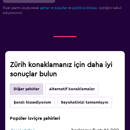
Fiyat alarmı oluşturarak
şartlar ve koşullar
ve
gizlilik politikası.
içeriğini kabul
ediyorsunuz
Zürih konaklamanız için daha iyi
sonuçlar bulun
Diğer şehirler
Alternatif konaklamalar
Şanslı hissediyorum
Seyahatinizi tamamlayın
Popüler İsviçre şehirleri