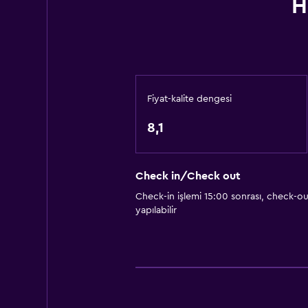
H
Asansör
Hipoalerjenik
Genel
Kilitli dolaplar
Fiyat-kalite dengesi
Telefon
8,1
Halı kaplı
Depo
Check in/Check out
Check-in işlemi 15:00 sonrası, check-out
Yatak Odası
yapılabilir
Kuş tüyü yastık
Gardırop veya dolap
Çalar saat