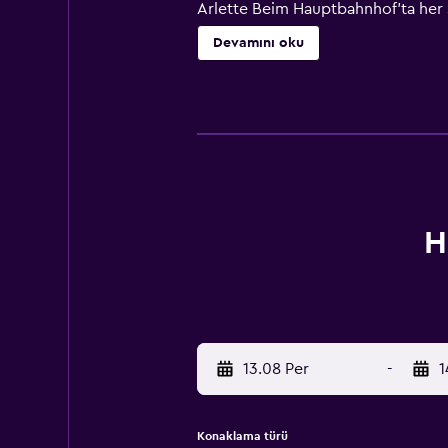
Arlette Beim Hauptbahnhof'ta her s
sadece 5 dakikalık yürüme mesafesin
Devamını oku
H
13.08 Per
-
1
Konaklama türü