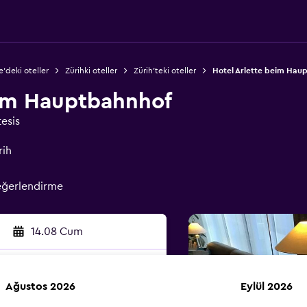
e'deki oteller
Zürihki oteller
Zürih'teki oteller
Hotel Arlette beim Hau
eim Hauptbahnhof
tesis
rih
eğerlendirme
14.08 Cum
Ağustos 2026
Eylül 2026