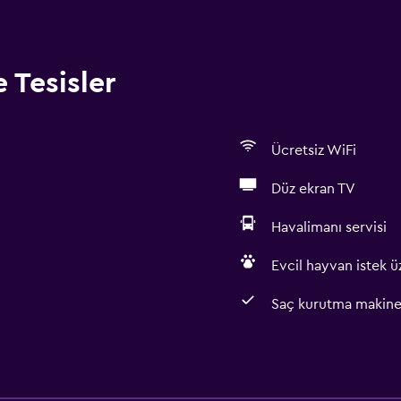
 Tesisler
Ücretsiz WiFi
Düz ekran TV
Havalimanı servisi
Evcil hayvan istek üz
Saç kurutma makine
Hizmetler ve kolaylıklar