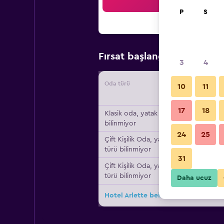
Ar
P
S
₺9.32
Fırsat başlangıç fiyatı
3
4
Oda türü
Tedarikç
10
11
17
18
Klasik oda, yatak türü
bilinmiyor
24
25
Çift ​Kişilik Oda, yatak
türü bilinmiyor
31
Çift ​Kişilik Oda, yatak
türü bilinmiyor
Daha ucuz
Hotel Arlette beim Hauptbahnhof içi