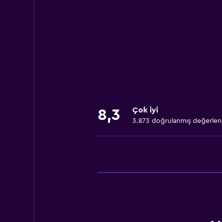
Ücretsiz WiFi
Tüm alanlarda Wi-Fi erişimi
İnternet
Yatak Örtüsü
Havlu
Yangın söndürücü
Klimalı
Çok iyi
Duman alarmları
8,3
3.873 doğrulanmış değerle
Isıtma
Çöp kutusu
Erişilebilirlik ve uygunluk
Alerjisiz oda
Sigara içilmez
Evcil hayvan istek üzerine kabul edil