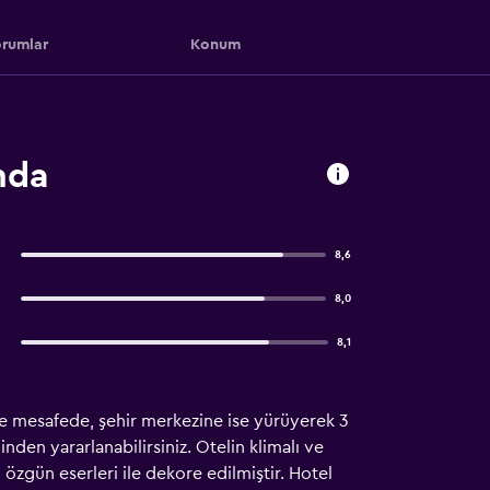
rumlar
Konum
nda
8,6
8,0
8,1
re mesafede, şehir merkezine ise yürüyerek 3
nden yararlanabilirsiniz. Otelin klimalı ve
özgün eserleri ile dekore edilmiştir. Hotel