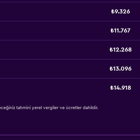
₺9.326
₺11.767
₺12.268
₺13.096
₺14.918
eğiniz tahmini yerel vergiler ve ücretler dahildir.