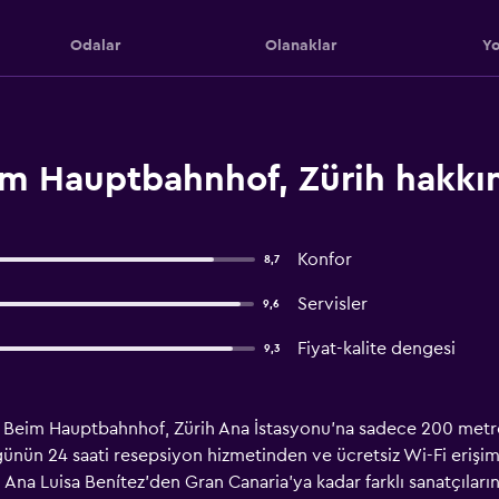
Odalar
Olanaklar
Yo
eim Hauptbahnhof, Zürih hakkı
Konfor
8,7
Servisler
9,6
Fiyat-kalite dengesi
9,3
tte Beim Hauptbahnhof, Zürih Ana İstasyonu'na sadece 200 met
 günün 24 saati resepsiyon hizmetinden ve ücretsiz Wi-Fi erişimi
Ana Luisa Benítez'den Gran Canaria'ya kadar farklı sanatçıların 