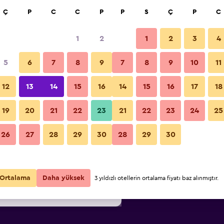
a
Ç
P
C
C
P
P
S
Ç
P
C
1
2
1
2
3
4
6
/
En ucuz gecelik fiyat
5
6
7
8
9
7
8
9
10
11
Lobi
i
Gecelik
12
13
14
15
16
14
15
16
17
18
toplam
19
20
21
22
23
21
22
23
24
25
₺9.326
Fırsatı Görüntüle
Hotel Arlette beim Hauptbahnho
26
27
28
29
30
28
29
30
₺11.767
Fırsatı Görüntüle
₺12.268
Fırsatı Görüntüle
Ortalama
Daha yüksek
3 yıldızlı otellerin ortalama fiyatı baz alınmıştır.
n diğer 5fırsat