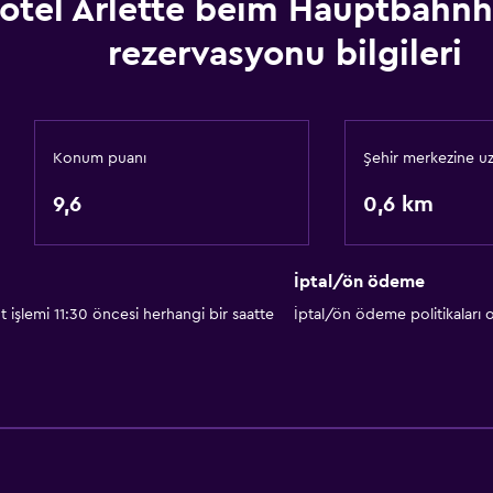
otel Arlette beim Hauptbahnh
Duş
rezervasyonu bilgileri
Özel banyo
Medya ve eğlence
Radyo
Konum puanı
Şehir merkezine uz
Düz ekran TV
9,6
0,6 km
Televizyon
İptal/ön ödeme
 işlemi 11:30 öncesi herhangi bir saatte
İptal/ön ödeme politikaları
Sağlık ve güvenlik
Günlük oda hizmetleri
Kasa
İlk yardım seti