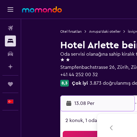
Uçak Bileti
Otel fırsatları
Avrupa'daki oteller
İsviçr
Konaklama
Hotel Arlette b
Kiralık Araç
Oda servisi olanağına sahip kiralık 
2 yıldız
AI ile Planla
Stampfenbachstrasse 26, Zürih, Zü
+41 44 252 00 32
Çok iyi
3.873 doğrulanmış d
8,3
Trips
Türkçe
13.08 Per
-
2 konuk, 1 oda