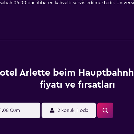
abah 06:00'dan itibaren kahvaltı servis edilmektedir. Üniversi
dedir. Konuklar Zürih Havaalanı'na 10 dakikalık bir tren yolcul
otel Arlette beim Hauptbahnh
fiyatı ve fırsatları
4.08 Cum
2 konuk, 1 oda