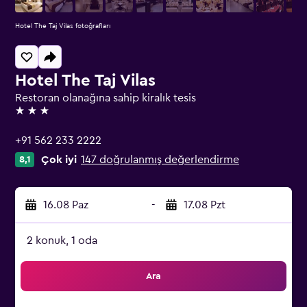
Hotel The Taj Vilas fotoğrafları
Hotel The Taj Vilas
Restoran olanağına sahip kiralık tesis
3 yıldız
+91 562 233 2222
Çok iyi
147 doğrulanmış değerlendirme
8,1
16.08 Paz
-
17.08 Pzt
2 konuk, 1 oda
Ara