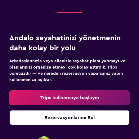
Bisiklete binme
Kayak
Akşam eğlencesi
Doğa Yürüyüşü
Andalo seyahatinizi yönetmenin
daha kolay bir yolu
Sağlık ve güvenlik
Günlük oda hizmetleri
Arkadaşlarınızla veya ailenizle seyahat planı yapmayı ve
planlarınızı organize etmeyi çok kolaylaştırdık. Trips
Ortak alanlarda CCTV
ücretsizdir — ve nereden rezervasyon yaparsanız yapın
Tesis dışında CCTV
kullanımınıza açıktır.
24 saat güvenlik
Trips kullanmaya başlayın
İlk yardım seti
Kasa
Rezervasyonlarımı Bul
Aile dostu
Bebek yatağı