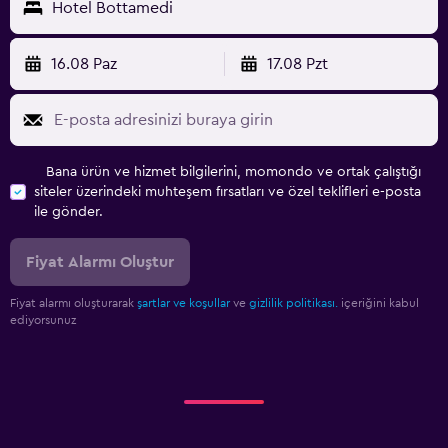
Hotel Bottamedi
Ütüleme servisi
Giysi kurutma askısı
16.08 Paz
17.08 Pzt
Park ve ulaşım
Ücretsiz otopark
Özel park yeri
Bana ürün ve hizmet bilgilerini, momondo ve ortak çalıştığı
siteler üzerindeki muhteşem fırsatları ve özel teklifleri e-posta
ile gönder.
Çalışma alanı
Çalışma masası
Fiyat Alarmı Oluştur
Fiyat alarmı oluşturarak
şartlar ve koşullar
ve
gizlilik politikası.
içeriğini kabul
ediyorsunuz