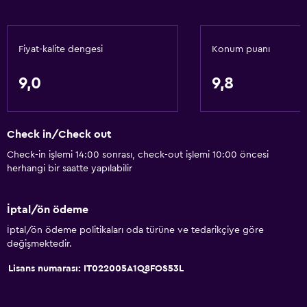
Solaryum
Ses geçirmez odalar
Fiyat-kalite dengesi
Konum puanı
Telefon
Şehir manzaralı
9,0
9,8
Banyo
Check in/Check out
Yüksek klozet
Check-in işlemi 14:00 sonrası, check-out işlemi 10:00 öncesi
Saç kurutma makinesi
herhangi bir saatte yapılabilir
Açık hava banyosu
Bornoz
İptal/ön ödeme
Özel banyo
İptal/ön ödeme politikaları oda türüne ve tedarikçiye göre
değişmektedir.
Yükseltilmiş klozet
Lisans numarası: IT022005A1Q8FOS53L
Duş
Duş bonesi