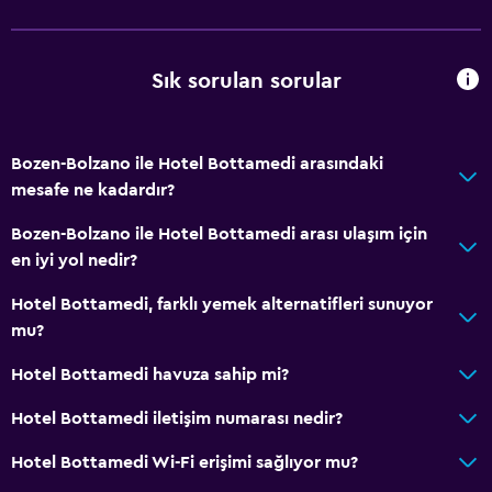
Ek banyo
Bide
Sık sorulan sorular
Spa küveti
Tuvalet
Tuvalet kağıdı
Bozen-Bolzano ile Hotel Bottamedi arasındaki
Duş kabini
mesafe ne kadardır?
Bozen-Bolzano ile Hotel Bottamedi arası ulaşım için
Erişilebilirlik ve uygunluk
en iyi yol nedir?
Birimin tamamına tekerlekli sandalye ile erişilebilir
Hotel Bottamedi, farklı yemek alternatifleri sunuyor
Sigara içilmez
mu?
Alçak banyo lavabosu
Hotel Bottamedi havuza sahip mi?
Alçak lavabo
Hotel Bottamedi iletişim numarası nedir?
Tüysüz yastık
Artırılmış erişilebilirlik
Hotel Bottamedi Wi-Fi erişimi sağlıyor mu?