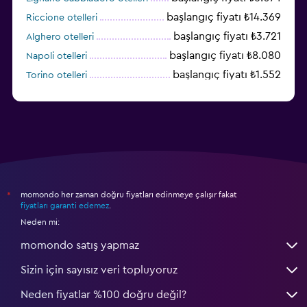
başlangıç fiyatı ₺14.369
Riccione otelleri
başlangıç fiyatı ₺3.721
Alghero otelleri
başlangıç fiyatı ₺8.080
Napoli otelleri
başlangıç fiyatı ₺1.552
Torino otelleri
başlangıç fiyatı ₺6.022
Cagliari otelleri
momondo her zaman doğru fiyatları edinmeye çalışır fakat
*
fiyatları garanti edemez
.
Neden mi:
momondo satış yapmaz
Sizin için sayısız veri topluyoruz
Neden fiyatlar %100 doğru değil?