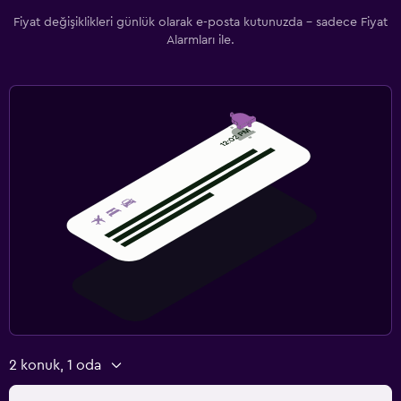
Elbise askılığı
Fiyat değişiklikleri günlük olarak e-posta kutunuzda - sadece Fiyat
Gardırop veya dolap
Alarmları ile.
Medya ve eğlence
Düz ekran TV
Ortak lobi/TV alanı
Televizyon
Dış alan
Teras/Veranda
Plaj sandalyesi
Balkon
Çamaşırhane
2 konuk, 1 oda
Çamaşır yıkama tesisleri