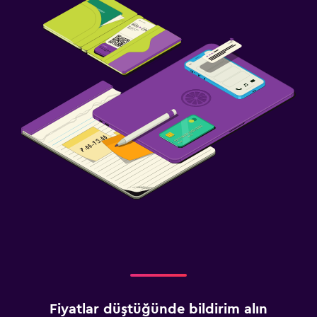
Çocuk menüsü
Kapalı oyun alanı
Çocuk kulübü
Oyun alanı
Havuz ve spa
Spa
Jakuzi
Buhar banyosu
Sauna
Yatak Odası
Yatak yanında priz
Çekyat
Fiyatlar düştüğünde bildirim alın