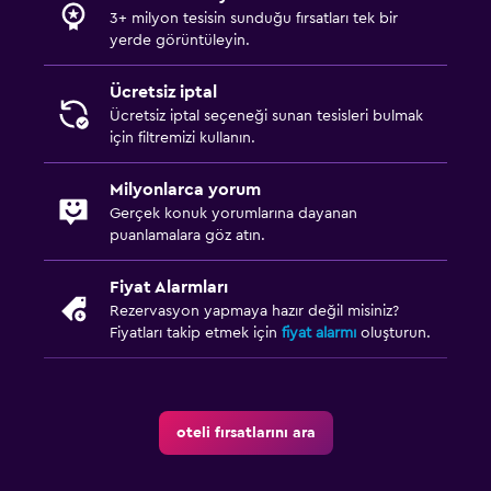
3+ milyon tesisin sunduğu fırsatları tek bir
yerde görüntüleyin.
Hizmetler ve kolaylıklar
Uyandırma servisi
Ücretsiz iptal
Ücretsiz iptal seçeneği sunan tesisleri bulmak
Animasyon personeli
için filtremizi kullanın.
Toplu taşıma biletleri
Oda servisi
Milyonlarca yorum
Gerçek konuk yorumlarına dayanan
Kayak kartı satışı
puanlamalara göz atın.
Anahtar kart erişimi
Fiyat Alarmları
Özel giriş/çıkış
Rezervasyon yapmaya hazır değil misiniz?
Emanet kasası
Fiyatları takip etmek için
fiyat alarmı
oluşturun.
Yapılacaklar
Masa üstü oyunları/yapbozlar
oteli fırsatlarını ara
Oyun odası