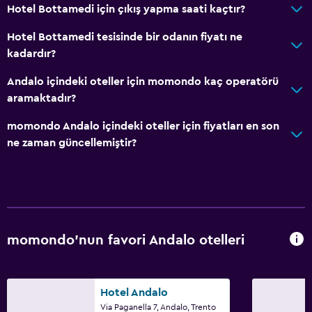
Engellilere uygun duş
Hotel Bottamedi için çıkış yapma saati kaçtır?
Asansör
Hotel Bottamedi tesisinde bir odanın fiyatı ne
Duş sandalyesi
kadardır?
Asansörle erişilebilir
Andalo içindeki oteller için momondo kaç operatörü
Alerjisiz oda
aramaktadır?
Engelli tuvalet tutamağı
momondo Andalo içindeki oteller için fiyatları en son
Üst katlara asansörle erişilebilir
ne zaman güncellemiştir?
Restoranlar
Elektrikli su ısıtıcı
Paketlenmiş öğle yemeği
momondo'nun favori Andalo otelleri
Özel diyet menüleri (talep üzerine)
Restoran
Bar/Lounge
Hotel Andalo
Via Paganella 7, Andalo, Trento
Konaklama birimlerine yiyecek servisi yapılabilir