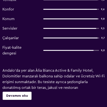
Konfor
9,6
Konum
9,8
Servisler
9,5
Çalışanlar
9,7
Fiyat-kalite
9,0
dengesi
Andalo'da yer alan Àlia Bianca Active & Family Hotel,
Dolomitler manzaralı balkona sahip odalar ve ücretsiz Wi-Fi
erişimi sunmaktadır. Bu tesiste ayrıca şezlonglarla
donatılmış ortak bir teras, jakuzi ve restoran
bulunmaktadır. Tesis bünyesindeki otopark ücretsizdir. Her
Devamını oku
sabah açık büfe kahvaltıda ev yapımı kruvasan, söğüş ve
yumurta servis edilmektedir. Barda gün boyunca içecekler