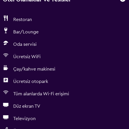
Restoran
Bar/Lounge
Oda servisi
Ücretsiz WiFi
Çay/kahve makinesi
Ücretsiz otopark
Tüm alanlarda Wi-Fi erişimi
Düz ekran TV
Televizyon