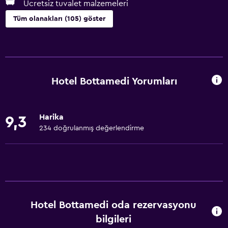
Ücretsiz tuvalet malzemeleri
Tüm olanakları (105) göster
Genel
Aile odaları
Ahşap veya parke yer döşemesi
Hotel Bottamedi Yorumları
İç avlu manzarası
Kent simgesi manzarası
Harika
9,3
Dağ manzaralı
234 doğrulanmış değerlendirme
Kayak depolama
Depo
Sakin sokak manzarası
Oturma alanı
Hotel Bottamedi oda rezervasyonu
Terlik
bilgileri
Çekyat