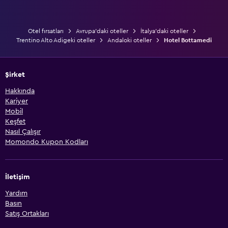
Otel fırsatları
Avrupa'daki oteller
İtalya'daki oteller
Trentino Alto Adigeki oteller
Andaloki oteller
Hotel Bottamedi
Şirket
Hakkında
Kariyer
Mobil
Keşfet
Nasıl Çalışır
Momondo Kupon Kodları
İletişim
Yardım
Basın
Satış Ortakları