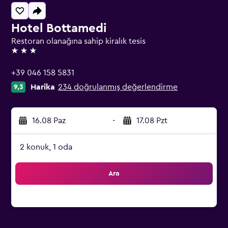
Hotel Bottamedi
Restoran olanağına sahip kiralık tesis
3 yıldız
+39 046 158 5831
Harika
234 doğrulanmış değerlendirme
9,3
16.08 Paz
-
17.08 Pzt
2 konuk, 1 oda
Ara