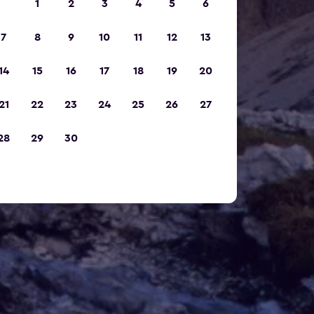
1
2
3
4
5
6
7
8
9
10
11
12
13
14
15
16
17
18
19
20
21
22
23
24
25
26
27
28
29
30