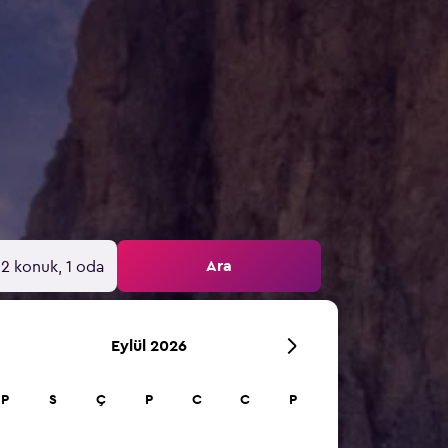
Ara
2 konuk, 1 oda
Eylül 2026
P
S
Ç
P
C
C
P