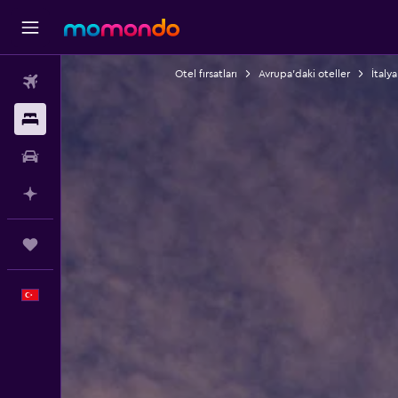
Otel fırsatları
Avrupa'daki oteller
İtalya
Uçak Bileti
Konaklama
Kiralık Araç
AI ile Planla
Trips
Türkçe