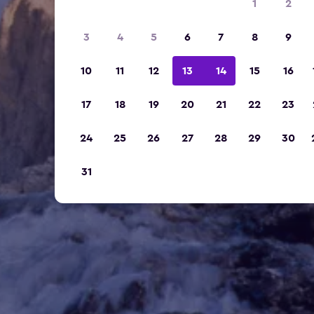
1
2
3
4
5
6
7
8
9
10
11
12
13
14
15
16
17
18
19
20
21
22
23
24
25
26
27
28
29
30
31