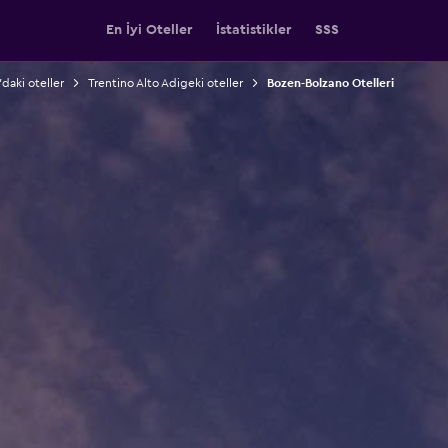
En İyi Oteller
İstatistikler
SSS
'daki oteller
Trentino Alto Adigeki oteller
Bozen-Bolzano Otelleri