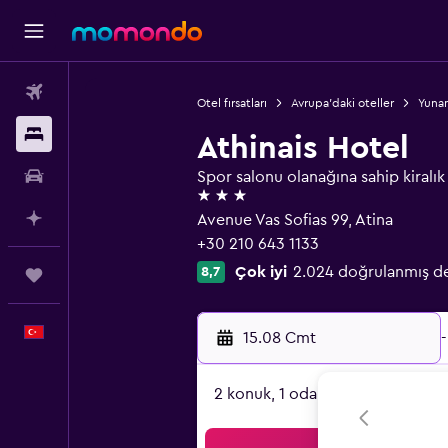
Uçak Bileti
Otel fırsatları
Avrupa'daki oteller
Yunan
Konaklama
Athinais Hotel
Kiralık Araç
Spor salonu olanağına sahip kiralık 
3 yıldız
AI ile Planla
Avenue Vas Sofias 99, Atina
+30 210 643 1133
Çok iyi
2.024 doğrulanmış d
8,7
Trips
Türkçe
15.08 Cmt
-
2 konuk, 1 oda