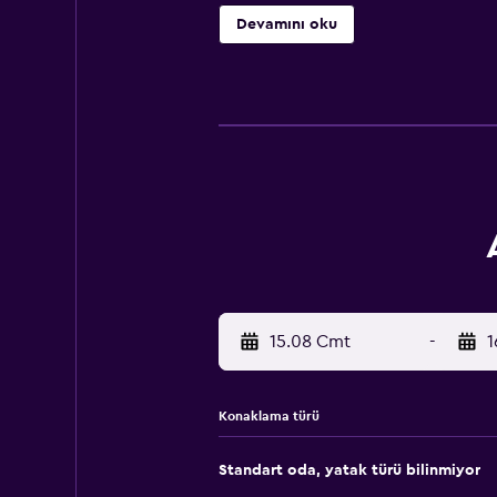
tadını çıkarabilir. Barda kokteylle
Devamını oku
Konforlu oturma alanları bulunan o
24 saati hizmet veren resepsiyon ça
alışveriş bölgesi 10 dakikalık yürü
mesafededir. Konuklar, Athinais Hote
15.08 Cmt
-
1
Konaklama türü
Standart oda, yatak türü bilinmiyor