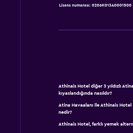
Üst katlara asansörle erişilebilir
Lisans numarası: 0206K013A0001500
Restoranlar
Paketlenmiş öğle yemeği
Özel diyet menüleri (talep üzerine)
Restoran
Bar/Lounge
Odada kahvaltı
Buzdolabı
Konaklama birimlerine yiyecek servi
Athinais Hotel diğer 3 yıldızlı Atina
kıyaslandığında nasıldır?
Çamaşırhane
Atina Havaalanı ile Athinais Hotel a
Çamaşır yıkama tesisleri
nedir?
Ütüleme servisi
Athinais Hotel, farklı yemek alter
Çamaşırhane