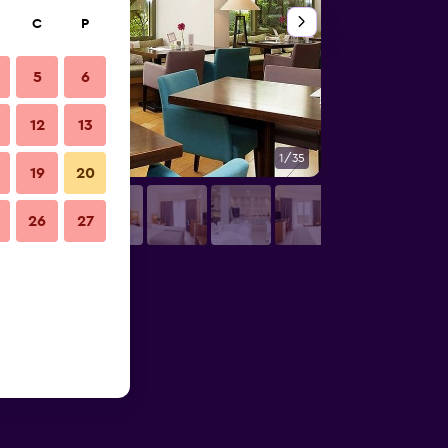
C
P
5
6
12
13
1/35
Restoran
19
20
26
27