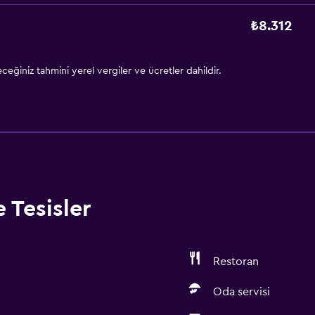
₺8.312
eğiniz tahmini yerel vergiler ve ücretler dahildir.
 Tesisler
Restoran
Oda servisi