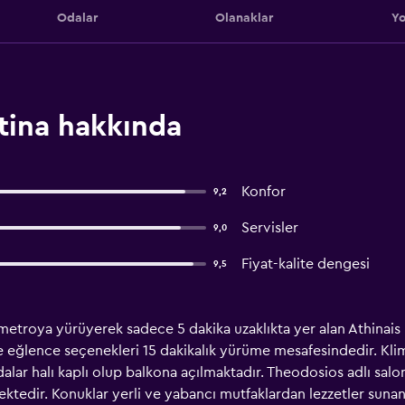
Odalar
Olanaklar
Yo
Atina hakkında
Konfor
9,2
Servisler
9,0
Fiyat-kalite dengesi
9,5
etroya yürüyerek sadece 5 dakika uzaklıkta yer alan Athinais H
 eğlence seçenekleri 15 dakikalık yürüme mesafesindedir. Kli
lar halı kaplı olup balkona açılmaktadır. Theodosios adlı salo
lmektedir. Konuklar yerli ve yabancı mutfaklardan lezzetler su