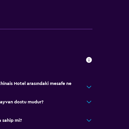
thinais Hotel arasındaki mesafe ne
 hayvan dostu mudur?
öşemesi
a sahip mi?