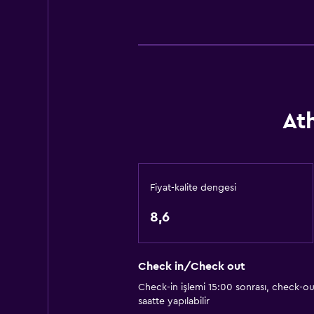
Duman alarmları
Isıtma
Vücut sabunu
Klimalı
Erişilebilirlik ve uygunluk
Ath
Evcil hayvan istek üzerine kabul edil
Artırılmış erişilebilirlik
Asansör
Fiyat-kalite dengesi
Asansörle erişilebilir
8,6
Sigara içilmez
Alçak banyo lavabosu
Check in/Check out
Tüysüz yastık
Check-in işlemi 15:00 sonrası, check-ou
Engelli tuvalet tutamağı
saatte yapılabilir