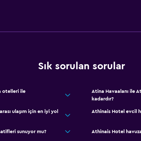
Medya ve eğlence
Radyo
Düz ekran TV
Kütüphane
Ortak lobi/TV alanı
Sık sorulan sorular
Kablo veya Uydu TV
Televizyon
si yapılabilir
 otelleri ile
Atina Havaalanı ile A
kadardır?
Genel
rası ulaşım için en iyi yol
Athinais Hotel evcil
Cam Kenarı
Ahşap veya parke yer d
natifleri sunuyor mu?
Athinais Hotel havuz
Telefon