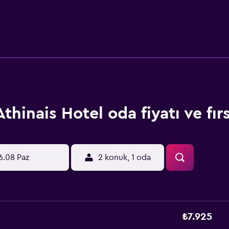
r ve pek çok gurme kahve servis edilmektedir. Kahvaltı ve öğle 
kuma odaları konukların hizmetindedir. Otel bünyesinde iş me
lışanları araba kiralama konusunda yardımcı olabilir ve bilet 
me mesafesindedir. Ulusal Galeri ise 1 km uzaklıktadır. Metroyla
l'e 350 metre uzaklıktaki bir park yerinde indirimli fiyatlardan
Athinais Hotel oda fiyatı ve fırs
6.08 Paz
2 konuk, 1 oda
₺7.925