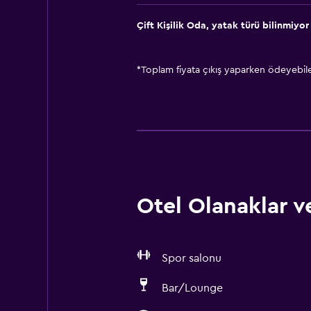
Çift ​Kişilik Oda, yatak türü bilinmiyor
*
Toplam fiyata çıkış yaparken ödeyebilec
Otel Olanaklar ve
Spor salonu
Bar/Lounge