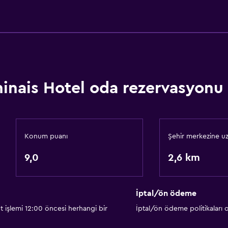
Şişe su
24 saat resepsiyon
Sigara içilebilen odalar 
Banyo
inais Hotel oda rezervasyonu b
ir. Ek ücret talep edilebilir.
Yükseltilmiş klozet
Yüksek klozet
Küvet
Konum puanı
Şehir merkezine uz
Saç kurutma makinesi
9,0
2,6 km
Tuvalet
Tuvalet kağıdı
İptal/ön ödeme
Özel banyo
t işlemi 12:00 öncesi herhangi bir
İptal/ön ödeme politikaları
Duş kabini