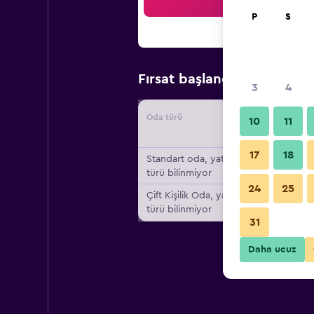
Ar
P
S
₺7.92
Fırsat başlangıç fiyatı
3
4
Oda türü
Tedarikç
10
11
17
18
Standart oda, yatak
türü bilinmiyor
24
25
Çift ​Kişilik Oda, yatak
türü bilinmiyor
31
Daha ucuz