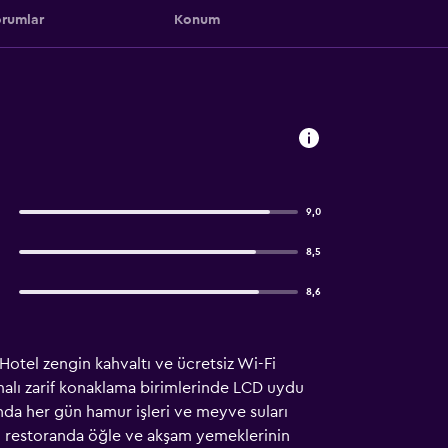
rumlar
Konum
9,0
8,5
8,6
otel zengin kahvaltı ve ücretsiz Wi-Fi
malı zarif konaklama birimlerinde LCD uydu
nda her gün hamur işleri ve meyve suları
nan restoranda öğle ve akşam yemeklerinin