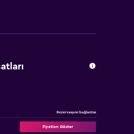
yemeği saatinde oda servisi sunulabilir.
rkezi ve konferans salonu da vardır. Günün
rezervasyonu yapabilir. Popüler Kolonaki
 kolayca ulaşılabilen Plaka ve Akropolis 3 km
 yararlanabilir.
atları
Rezervasyon bağlantısı
Fiyatları Göster