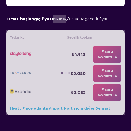
Fırsat başlangıç fiyatı
₺4.913
/
En ucuz gecelik fiyat
Tedarikçi
Gecelik toplam
Fırsatı
₺4.913
Görüntüle
Fırsatı
₺5.080
Görüntüle
Fırsatı
₺5.083
Görüntüle
Hyatt Place Atlanta Airport North için diğer 34fırsat