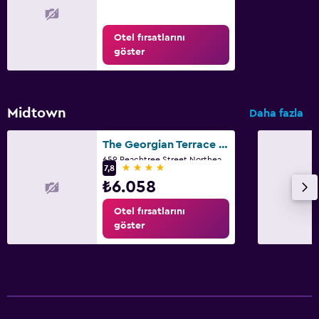
Otel fırsatlarını
göster
Midtown
Daha fazla
The Georgian Terrace Hotel
659 Peachtree Street Northeast, Atlanta, GA
4 yıldız
7,8
₺6.058
Otel fırsatlarını
göster