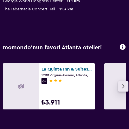
Georgia World Congress Center
11.1 km
The Tabernacle Concert Hall
11.3 km
momondo'nun favori Atlanta otelleri
La Quinta Inn & Suites by Wyndham Atlanta Airport North
1200 Virginia Avenue, Atlanta, GA
3 yıldız
7,5
₺3.911