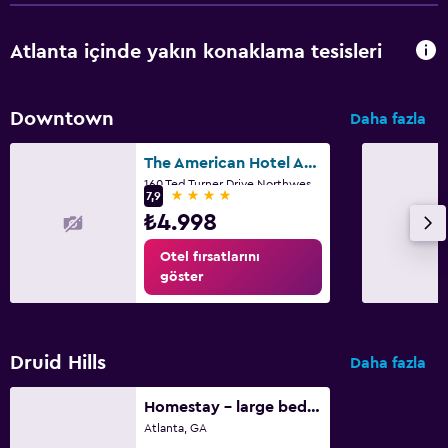
Atlanta içinde yakın konaklama tesisleri
Downtown
Daha fazla
The American Hotel Atlanta Downtown, Tapestry Collection by Hilton
160 Ted Turner Drive Northwest, Atlanta, GA
4 yıldız
7,9
₺4.998
Otel fırsatlarını
göster
Druid Hills
Daha fazla
Homestay - large bedroom on the second floor
Atlanta, GA