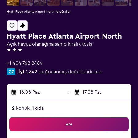
Hyatt Place Atlanta Airport North fotoğrafları
Hyatt Place Atlanta Airport North
Açık havuz olanağına sahip kiralık tesis
3 yıldız
+1 404 768 8484
İyi
1.842 doğrulanmış değerlendirme
7,7
16.08 Paz
-
17.08 Pzt
2 konuk, 1 oda
Ara