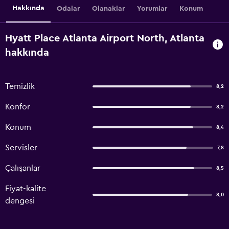
Hakkında
Odalar
Olanaklar
Yorumlar
Konum
Hyatt Place Atlanta Airport North, Atlanta
hakkında
Temizlik
8,2
Konfor
8,2
Konum
8,4
Servisler
7,8
Çalışanlar
8,5
Fiyat-kalite
8,0
dengesi