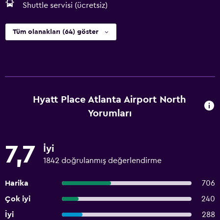
Shuttle servisi (ücretsiz)
Tüm olanakları (64) göster
Hyatt Place Atlanta Airport North
Yorumları
7,7
İyi
1842 doğrulanmış değerlendirme
Harika
706
Çok iyi
240
İyi
288