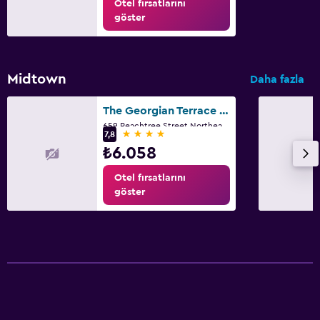
Otel fırsatlarını
göster
Midtown
Daha fazla
The Georgian Terrace Hotel
659 Peachtree Street Northeast, Atlanta, GA
4 yıldız
7,8
₺6.058
Otel fırsatlarını
göster