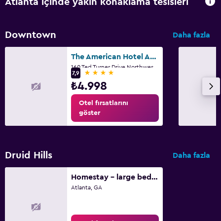
Atlanta içinde yakın konaklama tesisleri
Downtown
Daha fazla
The American Hotel Atlanta Downtown, Tapestry Collection by Hilton
160 Ted Turner Drive Northwest, Atlanta, GA
4 yıldız
7,9
₺4.998
Otel fırsatlarını
göster
Druid Hills
Daha fazla
Homestay - large bedroom on the second floor
Atlanta, GA