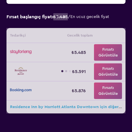
Fırsat başlangıç fiyatı
₺5.485
/
En ucuz gecelik fiyat
Tedarikçi
Gecelik toplam
Fırsatı
₺5.485
Görüntüle
Fırsatı
₺5.591
Görüntüle
Fırsatı
₺5.876
Görüntüle
Residence Inn by Marriott Atlanta Downtown için diğer 34fırsat