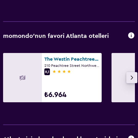
momondo'nun favori Atlanta otelleri
The Westin Peachtree Plaza, Atlanta
210 Peachtree Street Northwest, Atlanta, GA
4 yıldız
8,1
₺6.964