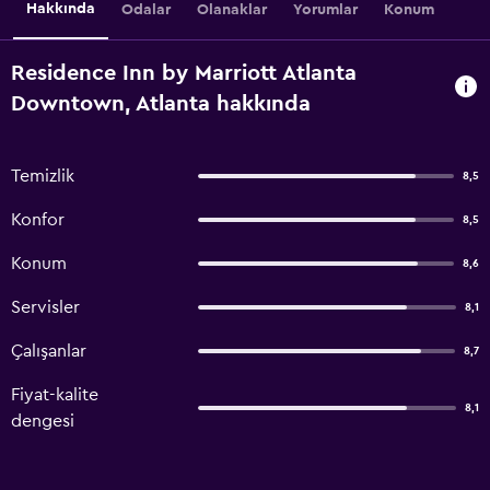
Hakkında
Odalar
Olanaklar
Yorumlar
Konum
Residence Inn by Marriott Atlanta
Downtown, Atlanta hakkında
Temizlik
8,5
Konfor
8,5
Konum
8,6
Servisler
8,1
Çalışanlar
8,7
Fiyat-kalite
8,1
dengesi