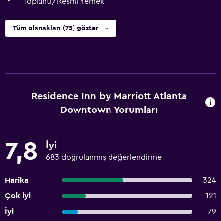
Toplantı/Resmi Yemek
Tüm olanakları (75) göster
Residence Inn by Marriott Atlanta
Downtown Yorumları
7,8
İyi
683 doğrulanmış değerlendirme
Harika
324
Çok iyi
121
İyi
79