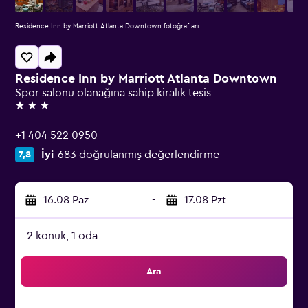
Residence Inn by Marriott Atlanta Downtown fotoğrafları
Residence Inn by Marriott Atlanta Downtown
Spor salonu olanağına sahip kiralık tesis
3 yıldız
+1 404 522 0950
İyi
683 doğrulanmış değerlendirme
7,8
16.08 Paz
-
17.08 Pzt
2 konuk, 1 oda
Ara