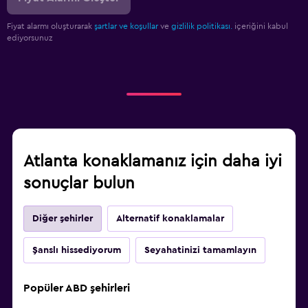
Fiyat alarmı oluşturarak
şartlar ve koşullar
ve
gizlilik politikası.
içeriğini kabul
ediyorsunuz
Atlanta konaklamanız için daha iyi
sonuçlar bulun
Diğer şehirler
Alternatif konaklamalar
Şanslı hissediyorum
Seyahatinizi tamamlayın
Popüler ABD şehirleri