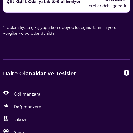
Çift ​Kişilik Oda, yatak türü bilinmiyor
ücretler dahil gecelik
*
Toplam fiyata çıkış yaparken ödeyebileceğiniz tahmini yerel
vergiler ve ücretler dahildir.
Daire Olanaklar ve Tesisler
Göl manzaralı
Dağ manzaralı
Jakuzi
Sauna