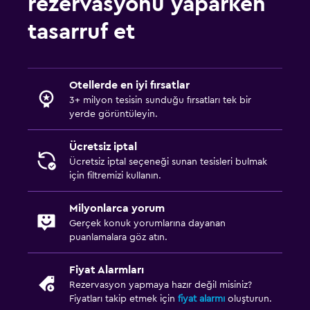
rezervasyonu yaparken
Anahtar erişimi
tasarruf et
Hızlı çıkış
Emanet kasası
Otellerde en iyi fırsatlar
Şişe su
3+ milyon tesisin sunduğu fırsatları tek bir
yerde görüntüleyin.
Erişilebilirlik ve uygunluk
Ücretsiz iptal
Hipoalerjenik
Ücretsiz iptal seçeneği sunan tesisleri bulmak
Hipoalerjenik yastık
için filtremizi kullanın.
Sigara içilmez
Milyonlarca yorum
Tüysüz yastık
Gerçek konuk yorumlarına dayanan
Alerjisiz oda
puanlamalara göz atın.
Üst katlara merdivenle erişilebilir
Fiyat Alarmları
Rezervasyon yapmaya hazır değil misiniz?
Yatak Odası
Fiyatları takip etmek için
fiyat alarmı
oluşturun.