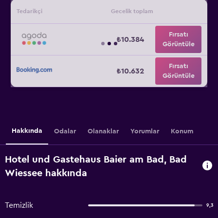
Tedarikçi
Gecelik toplam
Fırsatı
₺10.384
Görüntüle
Fırsatı
₺10.632
Görüntüle
Hakkında
Odalar
Olanaklar
Yorumlar
Konum
Hotel und Gastehaus Baier am Bad, Bad
Wiessee hakkında
Temizlik
9,3