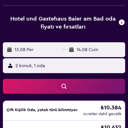
banyoları ile ünlü olan çevredeki Bavyera Alpleri yürüyüş,
bisiklet ve banyo için harika fırsatlar sunmaktadır. Konuklar
8 dakikalık bir yürüyüşle Tegernsee Gölü'nü tekneyle
Hotel und Gastehaus Baier am Bad oda
geçebilirler.
fiyatı ve fırsatları
13.08 Per
-
14.08 Cum
2 konuk, 1 oda
₺10.384
Çift ​Kişilik Oda, yatak türü bilinmiyor
ücretler dahil gecelik
₺10.632