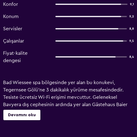
Konfor
9,1
Konum
9,2
Servisler
8,8
Çalışanlar
9,5
Fiyat-kalite
8,4
dengesi
Bad Wiessee spa bölgesinde yer alan bu konukevi,
Tegernsee Gölü'ne 3 dakikalık yürüme mesafesindedir.
Tesiste ücretsiz Wi-Fi erişimi mevcuttur. Geleneksel
Bavyera dış cephesinin ardında yer alan Gästehaus Baier
am Bad, kablo ve uydu TV içeren odalar sunmaktadır.
Devamını oku
Gästehaus Baier bünyesindeki spa olanakları arasında sauna
bulunmaktadır. Şezlonglarla donatılmış terasta güzel
havalarda dinlenebilir ve güneşlenebilirsiniz. Kükürt