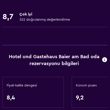
Balık Avı
Golf
Çok iyi
8,7
Canoe sporu
322 doğrulanmış değerlendirme
Bisiklete binme
Sualtı dalış
Dalış
Şnorkel
Hotel und Gastehaus Baier am Bad oda
Kayak
rezervasyonu bilgileri
Ata binme
Mini golf
Su spor tesisleri (tesis bünyesinde)
Fiyat-kalite dengesi
Konum puanı
Rüzgar Sörfü
8,4
9,2
Doğa Yürüyüşü