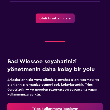
Ekstra uzun yataklar (> 2 metre)
Kuş tüyü yastık
oteli fırsatlarını ara
Yatak yanında priz
Çalar saat
Gardırop veya dolap
Park ve ulaşım
Otopark
Bad Wiessee seyahatinizi
Özel park yeri
yönetmenin daha kolay bir yolu
Shuttle servisi (ek ücret uygulanır)
EV şarj istasyonu
Arkadaşlarınızla veya ailenizle seyahat planı yapmayı ve
planlarınızı organize etmeyi çok kolaylaştırdık. Trips
ücretsizdir — ve nereden rezervasyon yaparsanız yapın
Medya ve eğlence
kullanımınıza açıktır.
Düz ekran TV
Trips kullanmaya başlayın
Kablo veya Uydu TV