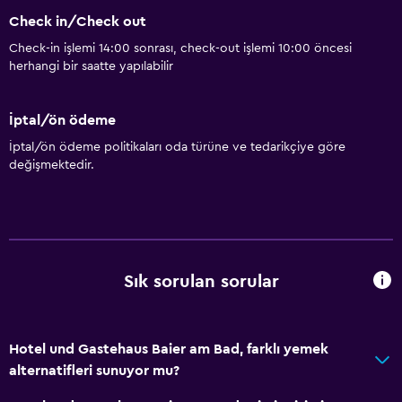
Temel özellikler
Check in/Check out
Mobil kablosuz bağlantı cihazı
Check-in işlemi 14:00 sonrası, check-out işlemi 10:00 öncesi
Yangın söndürücü
herhangi bir saatte yapılabilir
Ücretsiz tuvalet malzemeleri
Duman alarmları
İptal/ön ödeme
Isıtma
İptal/ön ödeme politikaları oda türüne ve tedarikçiye göre
değişmektedir.
Ücretsiz WiFi
Yatak Örtüsü
Havlu
Şampuan
Sık sorulan sorular
Adaptör
Vücut sabunu
Çöp kutusu
Hotel und Gastehaus Baier am Bad, farklı yemek
alternatifleri sunuyor mu?
Genel