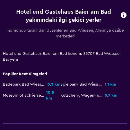
Paketlenmiş öğle yemeği
Hotel und Gastehaus Baier am Bad
Özel diyet menüleri (talep üzerine)
yakınındaki ilgi çekici yerler
Minibar
momondo tarafından düzenlenen Bad Wiessee, Almanya cazibe
Odada kahvaltı
merkezleri
Çay/kahve makinesi
Kahve makinesi
Hotel und Gastehaus Baier am Bad konum: 83707 Bad Wiessee,
Bavyera
Banyo
Popüler Kent Simgeleri
Saç kurutma makinesi
Badepark Bad Wiessee
0,3 km
Spielbank Bad Wiessee
1,1 km
Bornoz
10,5
Museum of Schliersee
Kutschen-, Wagen- und Schlittenmuseum
5,7 km
Özel banyo
km
Duş
Tuvalet
Tuvalet kağıdı