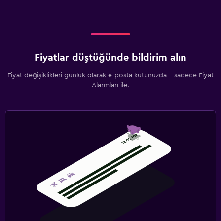
Ütüleme servisi
Çamaşırhane
Çalışma alanı
Fiyatlar düştüğünde bildirim alın
Faks/fotokopi
Fiyat değişiklikleri günlük olarak e-posta kutunuzda - sadece Fiyat
Çalışma masası
Alarmları ile.
Aile dostu
Bebek veya çocuk bakımı
Oyun alanı
Spor
Tenis