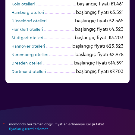
başlangıç fiyatı ₺1.461
Köln otelleri
başlangıç fiyatı ₺3.521
Hamburg otelleri
başlangıç fiyatı ₺2.565
Düsseldorf otelleri
başlangıç fiyatı ₺4.323
Frankfurt otelleri
başlangıç fiyatı ₺3.203
Stuttgart otelleri
başlangıç fiyatı ₺23.523
Hannover otelleri
başlangıç fiyatı ₺2.978
Nuremberg otelleri
başlangıç fiyatı ₺14.591
Dresden otelleri
başlangıç fiyatı ₺7.703
Dortmund otelleri
başlangıç fiyatı ₺2.788
Bremen otelleri
momondo her zaman doğru fiyatları edinmeye çalışır fakat
*
fiyatları garanti edemez
.