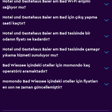
Hotel und Gastehaus Baier am Bad Wi-Fi erişimi
Bahçe manzaralı
sağlıyor mu?
Ahşap veya parke yer döşemesi
Hotel und Gastehaus Baier am Bad için çıkış yapma
Göl manzaralı
saati kaçtır?
Dağ manzaralı
Hotel und Gastehaus Baier am Bad tesisinde bir
Kayak depolama
odanın fiyatı ne kadardır?
Sakin sokak manzarası
Hotel und Gastehaus Baier am Bad tesisinde çamaşır
Oturma alanı
yıkama hizmeti sunuluyor mu?
Terlik
Bad Wiessee içindeki oteller için momondo kaç
Çekyat
operatörü aramaktadır?
Halı kaplı
momondo Bad Wiessee içindeki oteller için fiyatları
en son ne zaman güncellemiştir?
Restoranlar
Şarap kadehleri
Elektrikli su ısıtıcı