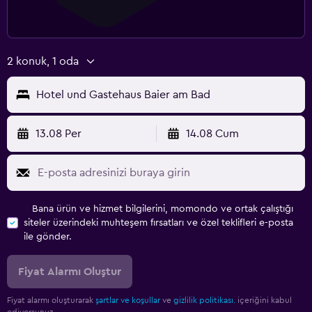
2 konuk, 1 oda
Hotel und Gastehaus Baier am Bad
13.08 Per
14.08 Cum
Bana ürün ve hizmet bilgilerini, momondo ve ortak çalıştığı
siteler üzerindeki muhteşem fırsatları ve özel teklifleri e-posta
ile gönder.
Fiyat Alarmı Oluştur
Fiyat alarmı oluşturarak
şartlar ve koşullar
ve
gizlilik politikası.
içeriğini kabul
ediyorsunuz