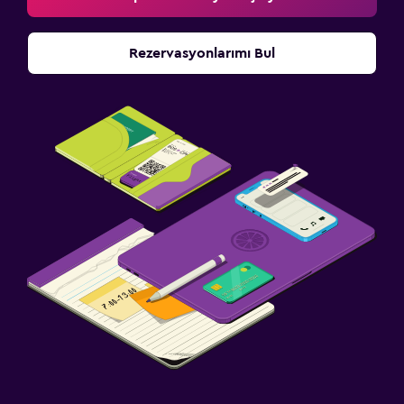
Radyo
Rezervasyonlarımı Bul
Televizyon
Havuz ve spa
Spa
Jakuzi
Sauna
Sağlık ve güvenlik
Günlük oda hizmetleri
İlk yardım seti
Kasa
Çamaşırhane