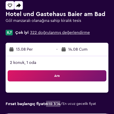
Hotel und Gastehaus Baier am Bad
Göl manzaralı olanağına sahip kiralık tesis
0 sınıf oylaması
Çok iyi
322 doğrulanmış değerlendirme
8,7
13.08 Per
-
14.08 Cum
2 konuk, 1 oda
Ara
Fırsat başlangıç fiyatı
₺10.384
/
En ucuz gecelik fiyat