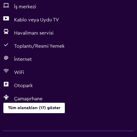
İş merkezi
Kablo veya Uydu TV
Havalimanı servisi
Toplantı/Resmi Yemek
İnternet
WiFi
Otopark
Çamaşırhane
Tüm olanakları (17) göster
Hizmetler ve kolaylıklar
Oda servisi