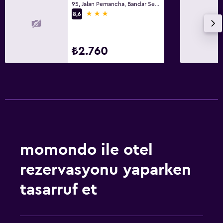
95, Jalan Pemancha, Bandar Seri Begavan
3 yıldız
8,6
₺2.760
momondo ile otel
rezervasyonu yaparken
tasarruf et