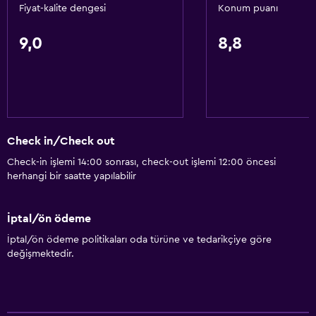
Fiyat-kalite dengesi
Konum puanı
Çamaşır yıkama tesisleri
Çamaşırhane
9,0
8,8
Restoranlar
Restoran
Minibar
Check in/Check out
Medya ve eğlence
Check-in işlemi 14:00 sonrası, check-out işlemi 12:00 öncesi
herhangi bir saatte yapılabilir
Kablo veya Uydu TV
İptal/ön ödeme
Genel
İptal/ön ödeme politikaları oda türüne ve tedarikçiye göre
Depo
değişmektedir.
Sağlık ve güvenlik
Kasa