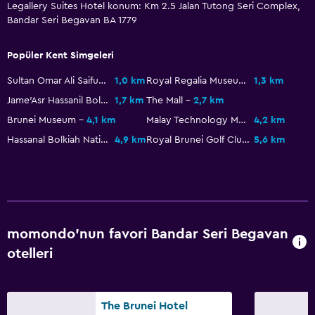
Legallery Suites Hotel konum: Km 2.5 Jalan Tutong Seri Complex,
Bandar Seri Begavan BA 1779
Popüler Kent Simgeleri
Sultan Omar Ali Saifuddien Mosque
1,0 km
Royal Regalia Museum
1,3 km
Jame'Asr Hassanil Bolkiah Mosque
1,7 km
The Mall
2,7 km
Brunei Museum
4,1 km
Malay Technology Museum
4,2 km
Hassanal Bolkiah National Stadium
4,9 km
Royal Brunei Golf Club
5,6 km
momondo'nun favori Bandar Seri Begavan
otelleri
The Brunei Hotel