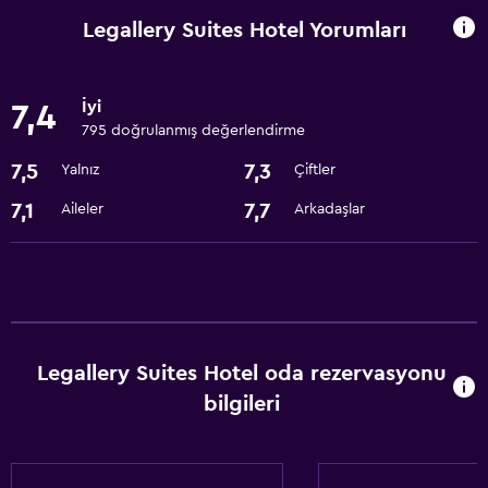
İş merkezi
Legallery Suites Hotel Yorumları
Hızlı çıkış
Toplantı/Resmi Yemek
İyi
7,4
24 saat resepsiyon
795 doğrulanmış değerlendirme
7,5
7,3
Yalnız
Çiftler
Temel özellikler
7,1
7,7
Aileler
Arkadaşlar
İnternet
WiFi
Klimalı
Park ve ulaşım
Legallery Suites Hotel oda rezervasyonu
Havalimanı servisi
bilgileri
Otopark
Çamaşırhane