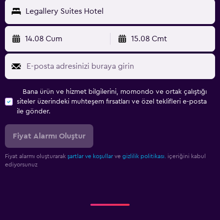
Legallery Suites Hotel
14.08 Cum
15.08 Cmt
Bana ürün ve hizmet bilgilerini, momondo ve ortak çalıştığı
siteler üzerindeki muhteşem fırsatları ve özel teklifleri e-posta
ile gönder.
Fiyat Alarmı Oluştur
Fiyat alarmı oluşturarak
şartlar ve koşullar
ve
gizlilik politikası.
içeriğini kabul
ediyorsunuz