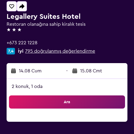
Legallery Suites Hotel
Restoran olanağına sahip kiralık tesis
3 yıldız
+673 222 1228
İyi
795 doğrulanmış değerlendirme
7,4
14.08 Cum
-
15.08 Cmt
2 konuk, 1 oda
Ara